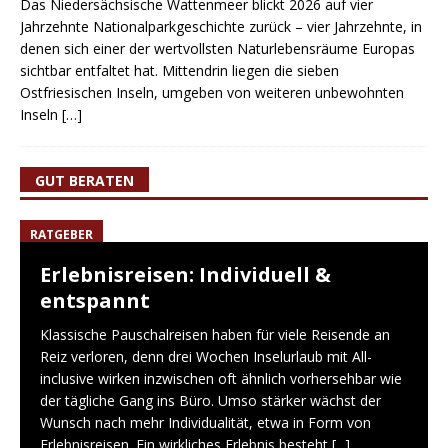
Das Niedersächsische Wattenmeer blickt 2026 auf vier
Jahrzehnte Nationalparkgeschichte zurück – vier Jahrzehnte, in
denen sich einer der wertvollsten Naturlebensräume Europas
sichtbar entfaltet hat. Mittendrin liegen die sieben
Ostfriesischen Inseln, umgeben von weiteren unbewohnten
Inseln
[…]
GUT BERATEN
RATGEBER
Erlebnisreisen: Individuell &
entspannt
Klassische Pauschalreisen haben für viele Reisende an
Reiz verloren, denn drei Wochen Inselurlaub mit All-
inclusive wirken inzwischen oft ähnlich vorhersehbar wie
der tägliche Gang ins Büro. Umso stärker wächst der
Wunsch nach mehr Individualität, etwa in Form von
Erlebnisreisen. Ein wirkliches Erlebnis besteht
[...]