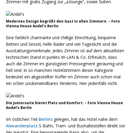
Zimmer mit gratis Zugang zur „a.lounge“, sowie Suiten.
Modernes Design begrüßt den Gast in allen Zimmern. – Foto
Vienna House Andel’s Berlin
Eine farblich charmante und chillige Einrichtung, bequeme
Betten und Sessel, helle Bäder und viel Tageslicht sind die
Ausstattungsmerkmale. Jedes Zimmer ist auf dem aktuellsten
technischen Stand in punkto W-LAN & Co. Erfreulich, dass
auch die Zimmer im günstigsten Preissegment geräumig und
hell sind. In so manchen Hotelzimmern dieser Kategorie
bedeutet ein abgestellter Koffer im Zimmer auch schon mal
ein schier unüberwindbares Hindernis. Hier jedenfalls nicht.
Die Juniorsuite bietet Platz und Komfort. – Foto Vienna House
Andel’s Berlin
Im östlichen Teil
Berlins
gelegen, hat das Hotel nahe dem
Alexanderplatz
S-Bahn, Tram- und Bushaltestellen direkt vor
der Haustür. Eine hervorragende Basis also, um die