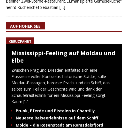
Berliner Zwei-Sterne-Restaurant. „Emanzipierte Gemüseküche“
nennt Küchenchef Sebastian
[…]
AUF HOHER SEE
KREUZFAHRT
Mississippi-Feeling auf Moldau und
Elbe
Zwischen Prag und Dresden entfaltet sich eine
Flussreise voller Kontraste: historische Städte, stille
Moldau-Passagen, barocke Pracht und ein Schiff, das
selbst zum Teil der Geschichte wird und dank der
Schaufelradtechnik für ein Mississippi-Feeling sorgt.
Kaum
[...]
Prunk, Pferde und Pistolen in Chantilly
Neueste Reiseerlebnisse auf dem Schiff
Molde – die Rosenstadt am Romsdalsfjord