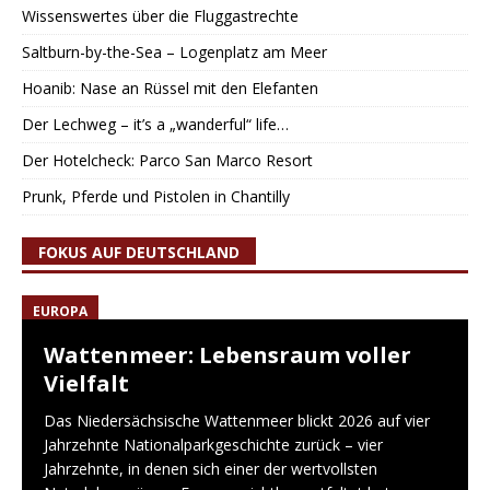
Wissenswertes über die Fluggastrechte
Saltburn-by-the-Sea – Logenplatz am Meer
Hoanib: Nase an Rüssel mit den Elefanten
Der Lechweg – it’s a „wanderful“ life…
Der Hotelcheck: Parco San Marco Resort
Prunk, Pferde und Pistolen in Chantilly
FOKUS AUF DEUTSCHLAND
EUROPA
Wattenmeer: Lebensraum voller
Vielfalt
Das Niedersächsische Wattenmeer blickt 2026 auf vier
Jahrzehnte Nationalparkgeschichte zurück – vier
Jahrzehnte, in denen sich einer der wertvollsten