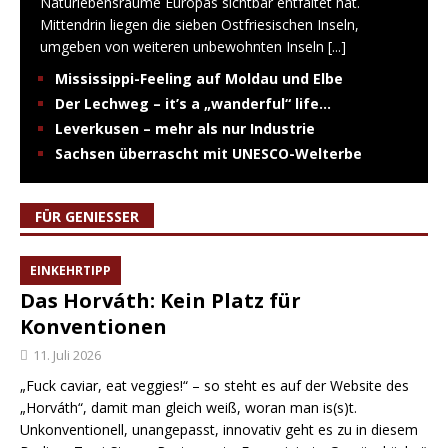
Naturlebensräume Europas sichtbar entfaltet hat.
Mittendrin liegen die sieben Ostfriesischen Inseln,
umgeben von weiteren unbewohnten Inseln
[...]
Mississippi-Feeling auf Moldau und Elbe
Der Lechweg – it’s a „wanderful“ life…
Leverkusen – mehr als nur Industrie
Sachsen überrascht mit UNESCO-Welterbe
FÜR GENIESSER
EINKEHRTIPP
Das Horváth: Kein Platz für
Konventionen
11. Juli 2026
„Fuck caviar, eat veggies!“ – so steht es auf der Website des
„Horváth“, damit man gleich weiß, woran man is(s)t.
Unkonventionell, unangepasst, innovativ geht es zu in diesem