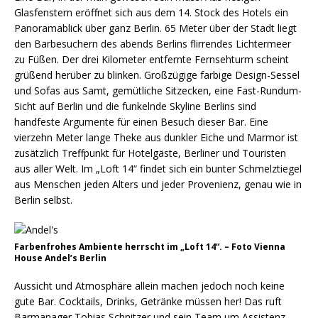
Glasfenstern eröffnet sich aus dem 14. Stock des Hotels ein
Panoramablick über ganz Berlin. 65 Meter über der Stadt liegt
den Barbesuchern des abends Berlins flirrendes Lichtermeer
zu Füßen. Der drei Kilometer entfernte Fernsehturm scheint
grüßend herüber zu blinken. Großzügige farbige Design-Sessel
und Sofas aus Samt, gemütliche Sitzecken, eine Fast-Rundum-
Sicht auf Berlin und die funkelnde Skyline Berlins sind
handfeste Argumente für einen Besuch dieser Bar. Eine
vierzehn Meter lange Theke aus dunkler Eiche und Marmor ist
zusätzlich Treffpunkt für Hotelgäste, Berliner und Touristen
aus aller Welt. Im „Loft 14“ findet sich ein bunter Schmelztiegel
aus Menschen jeden Alters und jeder Provenienz, genau wie in
Berlin selbst.
Farbenfrohes Ambiente herrscht im „Loft 14“. – Foto Vienna
House Andel’s Berlin
Aussicht und Atmosphäre allein machen jedoch noch keine
gute Bar. Cocktails, Drinks, Getränke müssen her! Das ruft
Barmanager Tobias Schnitzer und sein Team um Assistenz-