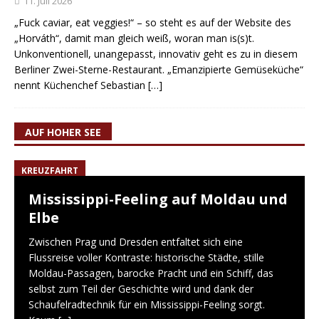
11. Juli 2026
„Fuck caviar, eat veggies!“ – so steht es auf der Website des
„Horváth“, damit man gleich weiß, woran man is(s)t.
Unkonventionell, unangepasst, innovativ geht es zu in diesem
Berliner Zwei-Sterne-Restaurant. „Emanzipierte Gemüseküche“
nennt Küchenchef Sebastian
[…]
AUF HOHER SEE
KREUZFAHRT
Mississippi-Feeling auf Moldau und
Elbe
Zwischen Prag und Dresden entfaltet sich eine
Flussreise voller Kontraste: historische Städte, stille
Moldau-Passagen, barocke Pracht und ein Schiff, das
selbst zum Teil der Geschichte wird und dank der
Schaufelradtechnik für ein Mississippi-Feeling sorgt.