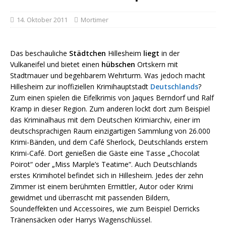
14. Oktober 2011
Mortimer
Das beschauli
che
Städtchen
Hillesheim
liegt
in der
Vulkaneifel und bietet einen
hübschen
Ortskern mit
Stadtmauer und begehbarem Wehrturm. Was jedoch macht
Hillesheim zur inoffiziellen Krimihauptstad
t
Deutschlands
?
Zum einen spielen die Eifelkrimis von Jaques Berndorf und Ralf
Kramp in dieser Region. Zum anderen lockt dort zum Beispiel
das Kriminalhaus mit dem Deutschen Krimiarchiv, einer im
deutschsprachigen Raum einzigartigen Sammlung von 26.000
Krimi-Bänden, und dem Café Sherlock, Deutschlands erstem
Krimi-Café. Dort genießen die Gäste eine Tasse „Chocolat
Poirot“ oder „Miss Marple’s Teatime“. Auch Deutschlands
erstes Krimihotel befindet sich in Hillesheim. Jedes der zehn
Zimmer ist einem berühmten Ermittler, Autor oder Krimi
gewidmet und überrascht mit passenden Bildern,
Soundeffekten und Accessoires, wie zum Beispiel Derricks
Tränensäcken oder Harrys Wagenschlüssel.