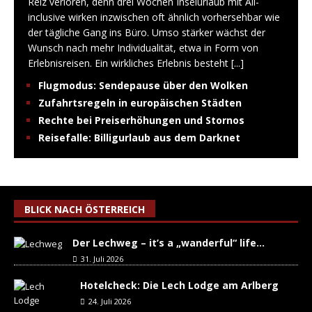
Reiz verloren, denn drei Wochen Inselurlaub mit All-
inclusive wirken inzwischen oft ähnlich vorhersehbar wie
der tägliche Gang ins Büro. Umso stärker wächst der
Wunsch nach mehr Individualität, etwa in Form von
Erlebnisreisen. Ein wirkliches Erlebnis besteht
[...]
Flugmodus: Sendepause über den Wolken
Zufahrtsregeln in europäischen Städten
Rechte bei Preiserhöhungen und Stornos
Reisefalle: Billigurlaub aus dem Darknet
BLICK NACH ÖSTERREICH
Der Lechweg – it’s a „wanderful“ life…
31. Juli 2026
Hotelcheck: Die Lech Lodge am Arlberg
24. Juli 2026