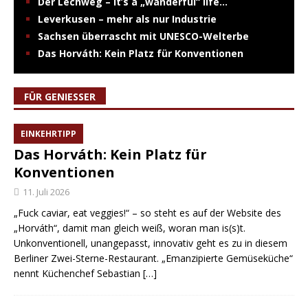
Der Lechweg – it’s a „wanderful“ life…
Leverkusen – mehr als nur Industrie
Sachsen überrascht mit UNESCO-Welterbe
Das Horváth: Kein Platz für Konventionen
FÜR GENIESSER
EINKEHRTIPP
Das Horváth: Kein Platz für
Konventionen
11. Juli 2026
„Fuck caviar, eat veggies!“ – so steht es auf der Website des
„Horváth“, damit man gleich weiß, woran man is(s)t.
Unkonventionell, unangepasst, innovativ geht es zu in diesem
Berliner Zwei-Sterne-Restaurant. „Emanzipierte Gemüseküche“
nennt Küchenchef Sebastian
[…]