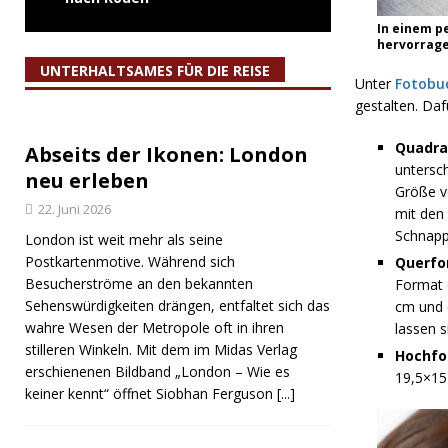
In einem p
hervorrage
UNTERHALTSAMES FÜR DIE REISE
Unter
Fotobu
gestalten. Daf
Quadra
Abseits der Ikonen: London
untersc
neu erleben
Größe v
22. Juni 2026
mit den
Schnapp
London ist weit mehr als seine
Postkartenmotive. Während sich
Querfo
Besucherströme an den bekannten
Format 
Sehenswürdigkeiten drängen, entfaltet sich das
cm und 
wahre Wesen der Metropole oft in ihren
lassen 
stilleren Winkeln. Mit dem im Midas Verlag
Hochfo
erschienenen Bildband „London – Wie es
19,5×15 
keiner kennt“ öffnet Siobhan Ferguson
[...]