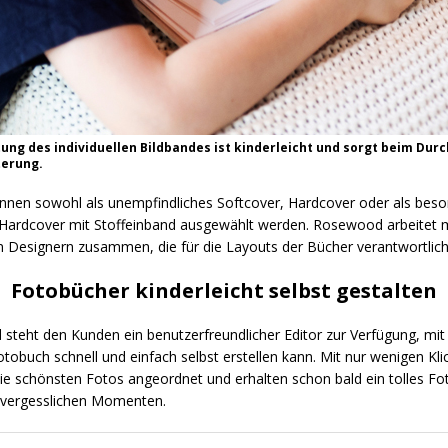
tung des individuellen Bildbandes ist kinderleicht und sorgt beim Dur
terung.
nnen sowohl als unempfindliches Softcover, Hardcover oder als bes
Hardcover mit Stoffeinband ausgewählt werden. Rosewood arbeitet m
n Designern zusammen, die für die Layouts der Bücher verantwortlich
Fotobücher kinderleicht selbst gestalten
steht den Kunden ein benutzerfreundlicher Editor zur Verfügung, mi
Fotobuch schnell und einfach selbst erstellen kann. Mit nur wenigen Kl
die schönsten Fotos angeordnet und erhalten schon bald ein tolles F
nvergesslichen Momenten.