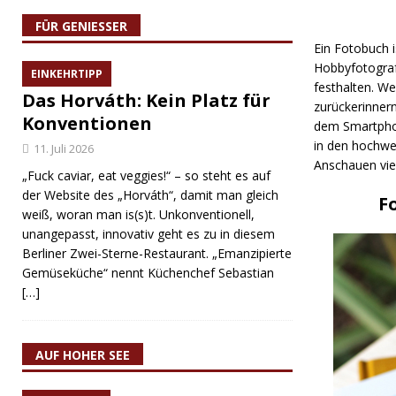
FÜR GENIESSER
Ein Fotobuch i
Hobbyfotograf
EINKEHRTIPP
festhalten. W
Das Horváth: Kein Platz für
zurückerinnern
Konventionen
dem Smartpho
in den hochwe
11. Juli 2026
Anschauen vie
„Fuck caviar, eat veggies!“ – so steht es auf
der Website des „Horváth“, damit man gleich
F
weiß, woran man is(s)t. Unkonventionell,
unangepasst, innovativ geht es zu in diesem
Berliner Zwei-Sterne-Restaurant. „Emanzipierte
Gemüseküche“ nennt Küchenchef Sebastian
[…]
AUF HOHER SEE