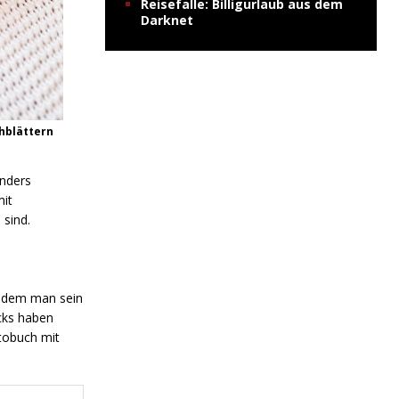
Reisefalle: Billigurlaub aus dem
Darknet
chblättern
onders
it
 sind.
t dem man sein
icks haben
otobuch mit