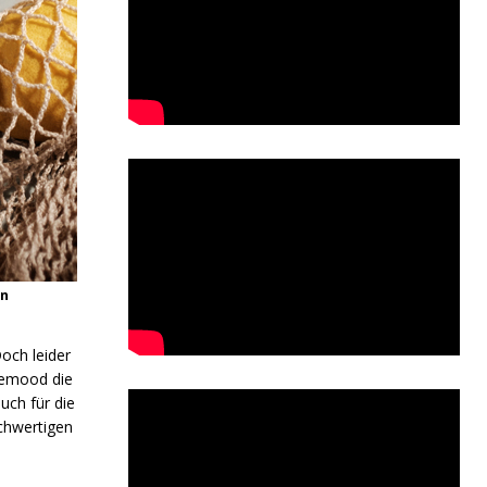
ön
och leider
osemood die
uch für die
chwertigen