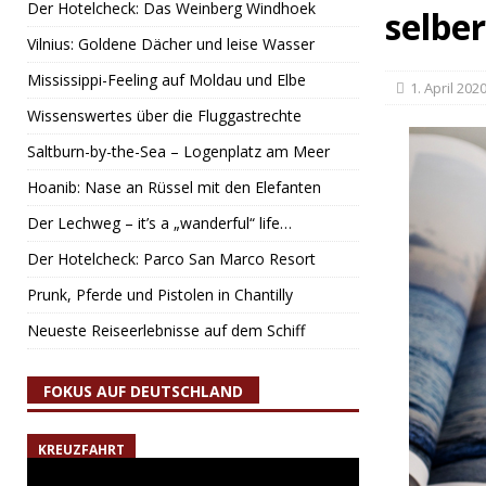
Der Hotelcheck: Das Weinberg Windhoek
selber
Vilnius: Goldene Dächer und leise Wasser
Mississippi-Feeling auf Moldau und Elbe
1. April 202
Wissenswertes über die Fluggastrechte
Saltburn-by-the-Sea – Logenplatz am Meer
Hoanib: Nase an Rüssel mit den Elefanten
Der Lechweg – it’s a „wanderful“ life…
Der Hotelcheck: Parco San Marco Resort
Prunk, Pferde und Pistolen in Chantilly
Neueste Reiseerlebnisse auf dem Schiff
FOKUS AUF DEUTSCHLAND
KREUZFAHRT