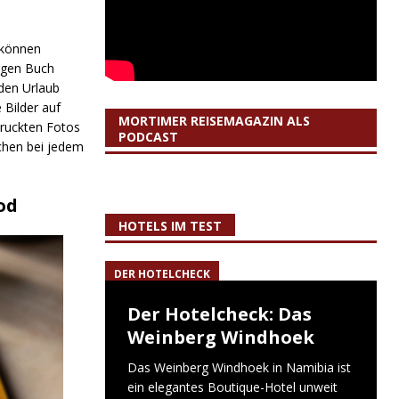
 können
tigen Buch
den Urlaub
 Bilder auf
MORTIMER REISEMAGAZIN ALS
ruckten Fotos
PODCAST
chen bei jedem
od
HOTELS IM TEST
DER HOTELCHECK
Der Hotelcheck: Das
Weinberg Windhoek
Das Weinberg Windhoek in Namibia ist
ein elegantes Boutique-Hotel unweit