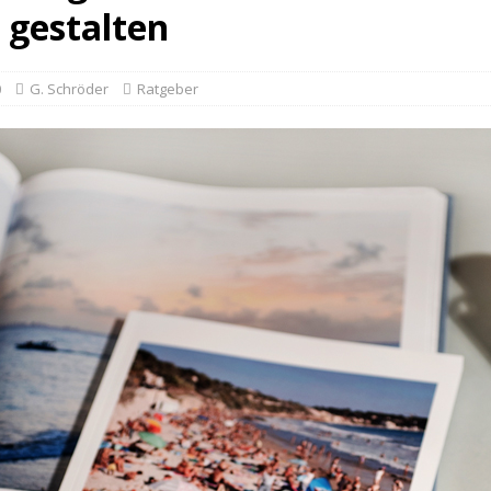
 gestalten
0
G. Schröder
Ratgeber