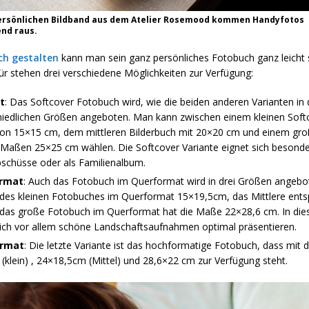
ersönlichen Bildband aus dem Atelier Rosemood kommen Handyfotos
nd raus.
ch gestalten
kann man sein ganz persönliches Fotobuch ganz leicht 
ür stehen drei verschiedene Möglichkeiten zur Verfügung:
t
: Das Softcover Fotobuch wird, wie die beiden anderen Varianten in 
hiedlichen Größen angeboten. Man kann zwischen einem kleinen Softc
on 15×15 cm, dem mittleren Bilderbuch mit 20×20 cm und einem gro
 Maßen 25×25 cm wählen. Die Softcover Variante eignet sich besonde
schüsse oder als Familienalbum.
rmat
: Auch das Fotobuch im Querformat wird in drei Größen angebot
des kleinen Fotobuches im Querformat 15×19,5cm, das Mittlere ents
das große Fotobuch im Querformat hat die Maße 22×28,6 cm. In dies
sich vor allem schöne Landschaftsaufnahmen optimal präsentieren.
rmat
: Die letzte Variante ist das hochformatige Fotobuch, dass mit
(klein) , 24×18,5cm (Mittel) und 28,6×22 cm zur Verfügung steht.