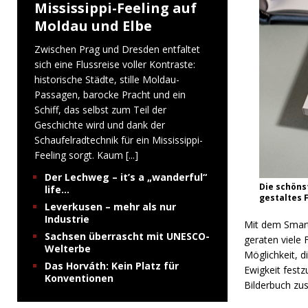
Mississippi-Feeling auf
Moldau und Elbe
Zwischen Prag und Dresden entfaltet
sich eine Flussreise voller Kontraste:
historische Städte, stille Moldau-
Passagen, barocke Pracht und ein
Schiff, das selbst zum Teil der
Geschichte wird und dank der
Schaufelradtechnik für ein Mississippi-
Feeling sorgt. Kaum
[...]
Der Lechweg – it’s a „wanderful“
Die schöns
life…
gestaltes 
Leverkusen – mehr als nur
Industrie
Mit dem Smart
Sachsen überrascht mit UNESCO-
geraten viele
Welterbe
Möglichkeit, 
Das Horváth: Kein Platz für
Ewigkeit fest
Konventionen
Bilderbuch zu