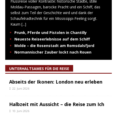
Flussreise voller Kontraste: historische Städte, stille
Moldau-Passagen, barocke Pracht und ein Schiff, das
selbst zum Teil der Geschichte wird und dank der
Schaufelradtechnik für ein Mississippi-Feeling sorgt.
Kaum
[...]
Prunk, Pferde und Pistolen in Chantilly
Neueste Reiseerlebnisse auf dem Schiff
Molde – die Rosenstadt am Romsdalsfjord
Normannischer Zauber lockt nach Rouen
UNTERHALTSAMES FÜR DIE REISE
Abseits der Ikonen: London neu erleben
22. Juni 2026
Halbzeit mit Aussicht – die Reise zum Ich
10. Juni 2026