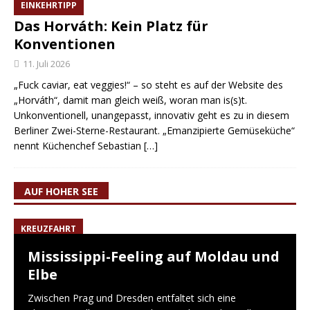
EINKEHRTIPP
Das Horváth: Kein Platz für
Konventionen
11. Juli 2026
„Fuck caviar, eat veggies!“ – so steht es auf der Website des
„Horváth“, damit man gleich weiß, woran man is(s)t.
Unkonventionell, unangepasst, innovativ geht es zu in diesem
Berliner Zwei-Sterne-Restaurant. „Emanzipierte Gemüseküche“
nennt Küchenchef Sebastian
[…]
AUF HOHER SEE
KREUZFAHRT
Mississippi-Feeling auf Moldau und
Elbe
Zwischen Prag und Dresden entfaltet sich eine