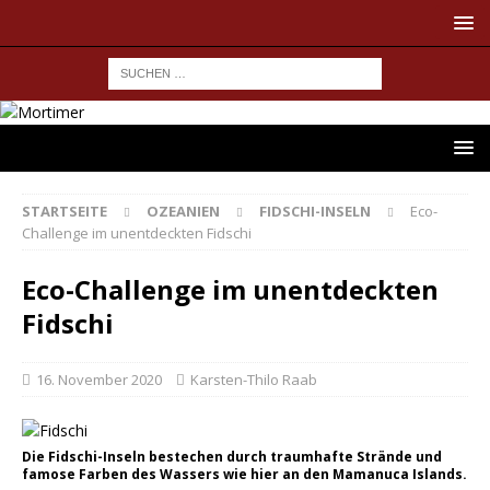
STARTSEITE
OZEANIEN
FIDSCHI-INSELN
Eco-
Challenge im unentdeckten Fidschi
Eco-Challenge im unentdeckten
Fidschi
16. November 2020
Karsten-Thilo Raab
Die Fidschi-Inseln bestechen durch traumhafte Strände und
famose Farben des Wassers wie hier an den Mamanuca Islands.