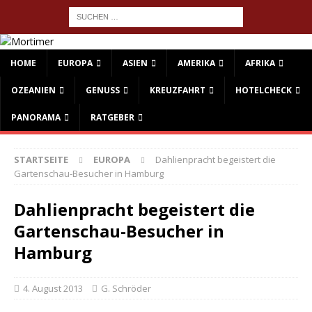
HOME
EUROPA
ASIEN
AMERIKA
AFRIKA
OZEANIEN
GENUSS
KREUZFAHRT
HOTELCHECK
PANORAMA
RATGEBER
STARTSEITE
EUROPA
Dahlienpracht begeistert die
Gartenschau-Besucher in Hamburg
Dahlienpracht begeistert die
Gartenschau-Besucher in
Hamburg
4. August 2013
G. Schröder