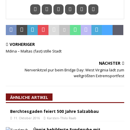
VORHERIGER
Mdina – Maltas (fast) stille Stadt
NÄCHSTER
Nervenkitzel pur beim Bridge Day: West Virginia lädt zum
weltgrößten Extremsportfest
ÄHNLICHE ARTIKEL
Berchtesgaden feiert 500 Jahre Salzabbau
11. Oktober 2016
Karsten-Thilo Raab
Üppig bebilderte Fundgrube mit