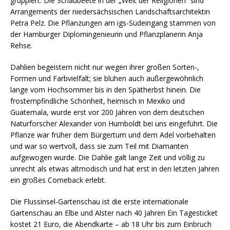
gruppiert. Die Schaubeete in der „Welt der Religionen“ sind
Arrangements der niedersächsischen Landschaftsarchitektin
Petra Pelz. Die Pflanzungen am igs-Südeingang stammen von
der Hamburger Diplomingenieurin und Pflanzplanerin Anja
Rehse.
Dahlien begeistern nicht nur wegen ihrer großen Sorten-,
Formen und Farbvielfalt; sie blühen auch außergewöhnlich
lange vom Hochsommer bis in den Spätherbst hinein. Die
frostempfindliche Schönheit, heimisch in Mexiko und
Guatemala, wurde erst vor 200 Jahren von dem deutschen
Naturforscher Alexander von Humboldt bei uns eingeführt. Die
Pflanze war früher dem Bürgertum und dem Adel vorbehalten
und war so wertvoll, dass sie zum Teil mit Diamanten
aufgewogen wurde. Die Dahlie galt lange Zeit und völlig zu
unrecht als etwas altmodisch und hat erst in den letzten Jahren
ein großes Comeback erlebt.
Die Flussinsel-Gartenschau ist die erste internationale
Gartenschau an Elbe und Alster nach 40 Jahren Ein Tagesticket
kostet 21 Euro, die Abendkarte – ab 18 Uhr bis zum Einbruch