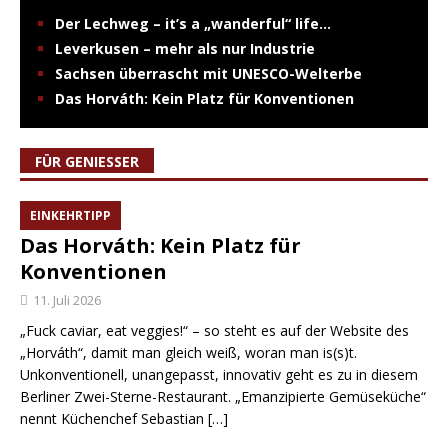
Der Lechweg – it’s a „wanderful“ life…
Leverkusen – mehr als nur Industrie
Sachsen überrascht mit UNESCO-Welterbe
Das Horváth: Kein Platz für Konventionen
FÜR GENIESSER
EINKEHRTIPP
Das Horváth: Kein Platz für
Konventionen
11. Juli 2026
„Fuck caviar, eat veggies!“ – so steht es auf der Website des
„Horváth“, damit man gleich weiß, woran man is(s)t.
Unkonventionell, unangepasst, innovativ geht es zu in diesem
Berliner Zwei-Sterne-Restaurant. „Emanzipierte Gemüseküche“
nennt Küchenchef Sebastian
[…]