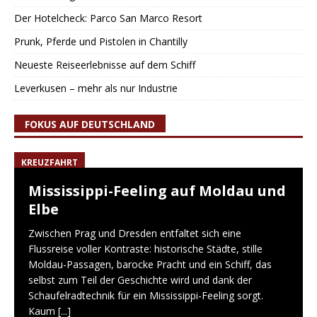
Der Hotelcheck: Parco San Marco Resort
Prunk, Pferde und Pistolen in Chantilly
Neueste Reiseerlebnisse auf dem Schiff
Leverkusen – mehr als nur Industrie
FOKUS AUF DEUTSCHLAND
KREUZFAHRT
Mississippi-Feeling auf Moldau und
Elbe
Zwischen Prag und Dresden entfaltet sich eine
Flussreise voller Kontraste: historische Städte, stille
Moldau-Passagen, barocke Pracht und ein Schiff, das
selbst zum Teil der Geschichte wird und dank der
Schaufelradtechnik für ein Mississippi-Feeling sorgt.
Kaum
[...]