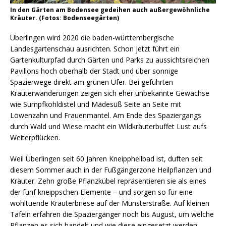
In den Gärten am Bodensee gedeihen auch außergewöhnliche
Kräuter. (Fotos: Bodenseegärten)
Überlingen wird 2020 die baden-württembergische
Landesgartenschau ausrichten. Schon jetzt führt ein
Gartenkulturpfad durch Gärten und Parks zu aussichtsreichen
Pavillons hoch oberhalb der Stadt und über sonnige
Spazierwege direkt am grünen Ufer. Bei geführten
Kräuterwanderungen zeigen sich eher unbekannte Gewächse
wie Sumpfkohldistel und Mädesüß Seite an Seite mit
Löwenzahn und Frauenmantel. Am Ende des Spaziergangs
durch Wald und Wiese macht ein Wildkräuterbuffet Lust aufs
Weiterpflücken.
Weil Überlingen seit 60 Jahren Kneippheilbad ist, duften seit
diesem Sommer auch in der Fußgängerzone Heilpflanzen und
Kräuter. Zehn große Pflanzkübel repräsentieren sie als eines
der fünf kneippschen Elemente – und sorgen so für eine
wohltuende Kräuterbriese auf der Münsterstraße. Auf kleinen
Tafeln erfahren die Spaziergänger noch bis August, um welche
Pflanzen es sich handelt und wie diese eingesetzt werden