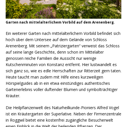
Garten nach mittelalterlichem Vorbild auf dem Arenenberg.
Ein weiterer Garten nach mittelalterlichem Vorbild befindet sich
hoch über dem Untersee auf dem Gelände von Schloss
Arenenberg. Mit seinem „Patriziergarten“ verweist das Schloss
auf seine lange Geschichte, denn schon im Mittelalter
genossen reiche Familien die Aussicht nur wenige
Kutschenminuten von Konstanz entfernt. Hier lustwandelt es
sich ganz so, wie es edle Herrschaften zur Ritterzeit gern taten.
Heute taucht man zudem mit Hilfe eines kurzweiligen
Hörspielguides ab in ein etwa einstündiges authentisches
Gartenerlebnis voller duftender Blumen und symbolträchtiger
Kräuter.
Die Heilpflanzenwelt des Naturheilkunde-Pioniers Alfred Vogel
ist ein Kräutergarten der Superlative. Neben der Firmenzentrale
in Roggwil bietet eine kostenfrei zugängliche Besucherwelt
einen Einblick in die Welt der heilenden Pflanzen. Der