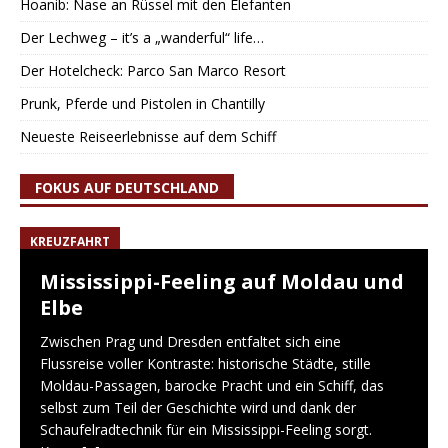
Hoanib: Nase an Rüssel mit den Elefanten
Der Lechweg – it’s a „wanderful“ life…
Der Hotelcheck: Parco San Marco Resort
Prunk, Pferde und Pistolen in Chantilly
Neueste Reiseerlebnisse auf dem Schiff
FOKUS AUF DEUTSCHLAND
KREUZFAHRT
Mississippi-Feeling auf Moldau und
Elbe
Zwischen Prag und Dresden entfaltet sich eine
Flussreise voller Kontraste: historische Städte, stille
Moldau-Passagen, barocke Pracht und ein Schiff, das
selbst zum Teil der Geschichte wird und dank der
Schaufelradtechnik für ein Mississippi-Feeling sorgt.