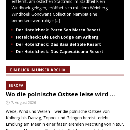
entfernt, am östlichen Stadtrand im Stadtteil Klein
Windhoek gelegen, eröffnet sich mit dem Weinberg
Windhoek Gondwana Collection Namibia eine
bemerkenswert ruhige
[...]
Der Hotelcheck: Parco San Marco Resort
Hotelcheck: Die Lech Lodge am Arlberg
Der Hotelcheck: Das Baia del Sole Resort
Der Hotelcheck: Das Capovaticano Resort
EIN BLICK IN UNSER ARCHIV
EUROPA
Wo die polnische Ostsee leise wird …
7. August 2026
Weite, Wind und Wellen – wer die polnische Ostsee von
Kolberg bis Danzig, Zoppot und Gdingen bereist, erlebt
Erholung am Meer in einer faszinierenden Mischung von Natur,