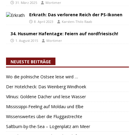
31. März 2025
Mortimer
Erkrath: Das verlorene Reich der PS-Ikonen
8. April 2023
Karsten-Thilo Raab
34. Husumer Hafentage: Feiern auf nordfriesisch!
1. August 2015
Mortimer
NEUESTE BEITRÄGE
Wo die polnische Ostsee leise wird …
Der Hotelcheck: Das Weinberg Windhoek
Vilnius: Goldene Dächer und leise Wasser
Mississippi-Feeling auf Moldau und Elbe
Wissenswertes über die Fluggastrechte
Saltburn-by-the-Sea – Logenplatz am Meer