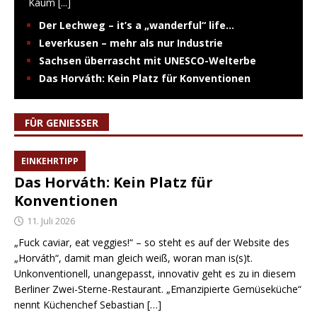
Kaum
[...]
Der Lechweg – it’s a „wanderful“ life…
Leverkusen – mehr als nur Industrie
Sachsen überrascht mit UNESCO-Welterbe
Das Horváth: Kein Platz für Konventionen
FÜR GENIESSER
EINKEHRTIPP
Das Horváth: Kein Platz für
Konventionen
11. Juli 2026
„Fuck caviar, eat veggies!“ – so steht es auf der Website des
„Horváth“, damit man gleich weiß, woran man is(s)t.
Unkonventionell, unangepasst, innovativ geht es zu in diesem
Berliner Zwei-Sterne-Restaurant. „Emanzipierte Gemüseküche“
nennt Küchenchef Sebastian
[…]