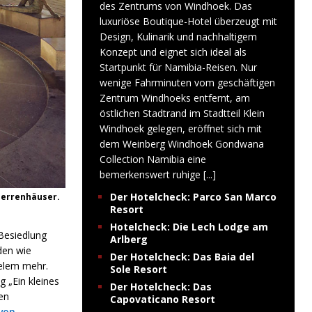
des Zentrums von Windhoek. Das
luxuriöse Boutique-Hotel überzeugt mit
Design, Kulinarik und nachhaltigem
Konzept und eignet sich ideal als
Startpunkt für Namibia-Reisen. Nur
wenige Fahrminuten vom geschäftigen
Zentrum Windhoeks entfernt, am
östlichen Stadtrand im Stadtteil Klein
Windhoek gelegen, eröffnet sich mit
dem Weinberg Windhoek Gondwana
Collection Namibia eine
bemerkenswert ruhige
[...]
Der Hotelcheck: Parco San Marco
herrenhäuser.
Resort
Hotelcheck: Die Lech Lodge am
Besiedlung
Arlberg
den wie
Der Hotelcheck: Das Baia del
elem mehr.
Sole Resort
 „Ein kleines
Der Hotelcheck: Das
en
Capovaticano Resort
 von