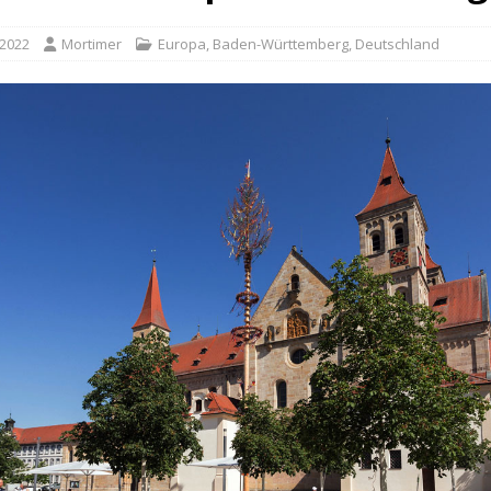
 2022
Mortimer
Europa
,
Baden-Württemberg
,
Deutschland