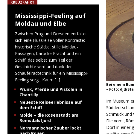
KREUZFAHRT
Mississippi-Feeling auf
Moldau und Elbe
Zwischen Prag und Dresden entfaltet
sich eine Flussreise voller Kontraste:
historische Städte, stille Moldau-
Passagen, barocke Pracht und ein
Schiff, das selbst zum Teil der
Geschichte wird und dank der
Schaufelradtechnik für ein Mississippi-
Feeling sorgt. Kaum
[...]
Bei einem Bum
Prunk, Pferde und Pistolen in
– Foto: djd/St
Chantilly
Im Museum erl
Neueste Reiseerlebnisse auf
dem Schiff
Süddeutschlan
Schmuck und 
Molde – die Rosenstadt am
Romsdalsfjord
Die vom „Röme
Dorf in einer 
Normannischer Zauber lockt
nach Rouen
zusätzlichen E