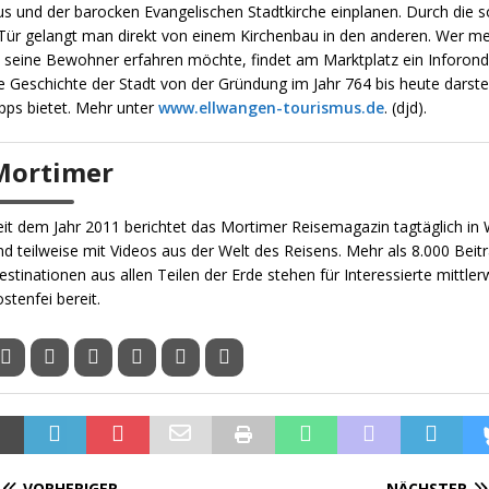
itus und der barocken Evangelischen Stadtkirche einplanen. Durch die
ür gelangt man direkt von einem Kirchenbau in den anderen. Wer me
 seine Bewohner erfahren möchte, findet am Marktplatz ein Inforonde
e Geschichte der Stadt von der Gründung im Jahr 764 bis heute darstel
ipps bietet. Mehr unter
www.ellwangen-tourismus.de
. (djd).
Mortimer
eit dem Jahr 2011 berichtet das Mortimer Reisemagazin tagtäglich in W
nd teilweise mit Videos aus der Welt des Reisens. Mehr als 8.000 Beit
estinationen aus allen Teilen der Erde stehen für Interessierte mittler
ostenfei bereit.
VORHERIGER
NÄCHSTER