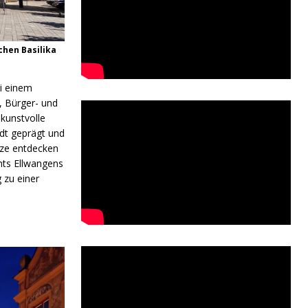
chen Basilika
ei einem
, Bürger- und
kunstvolle
dt geprägt und
tze entdecken
ghts Ellwangens
 zu einer