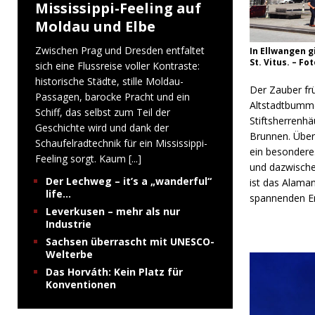
Mississippi-Feeling auf
Moldau und Elbe
Zwischen Prag und Dresden entfaltet
In Ellwangen g
St. Vitus. – F
sich eine Flussreise voller Kontraste:
historische Städte, stille Moldau-
Der Zauber frü
Passagen, barocke Pracht und ein
Altstadtbummel
Schiff, das selbst zum Teil der
Stiftsherrenh
Geschichte wird und dank der
Brunnen. Über
Schaufelradtechnik für ein Mississippi-
ein besondere
Feeling sorgt. Kaum
[...]
und dazwischen
Der Lechweg – it’s a „wanderful“
ist das Alama
life…
spannenden Ent
Leverkusen – mehr als nur
Industrie
Sachsen überrascht mit UNESCO-
Welterbe
Das Horváth: Kein Platz für
Konventionen