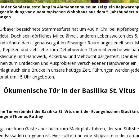
iv der Sonderausstellung im Alamannenmuseum zeigt ein Bajuwarenp
er Kleidung vor einem typischen Wohnhaus aus dem 5. Jahrhundert n. 
wangen
 Urbayer bezeichnete Stammesfürst hat um 430 n. Chr. bei Kipfenberg
lebt. Doch sein dörfliches Milieu ähnelt anderen Lebenswelten des 5.
und könnte damit genauso gut im Ellwanger Raum angesiedelt sein. M
n, Repliken und viel Liebe zum Detail werden Themenbereiche wie häu
leidung und Handwerk, Ackerbau und Viehzucht dargestellt. Darüber 
nen zum Entdecken und Ausprobieren verschiedener Handwerke ein. 
hlägt auch eine Brücke in unsere heutige Zeit. Führungen werden jed
onat um 15 Uhr angeboten.
Ökumenische Tür in der Basilika St. Vitus
e Tür verbindet die Basilika St. Vitus mit der Evangelischen Stadtkirc
wangen/Thomas Rathay
gstour kann Gäste aber auch zum Marktplatz führen, der von Stiftsh
en Fassaden umgeben ist. Hier sollte man eine Stippvisite in der rom