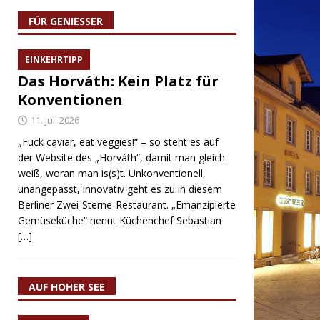
FÜR GENIESSER
EINKEHRTIPP
Das Horváth: Kein Platz für
Konventionen
11. Juli 2026
„Fuck caviar, eat veggies!“ – so steht es auf
der Website des „Horváth“, damit man gleich
weiß, woran man is(s)t. Unkonventionell,
unangepasst, innovativ geht es zu in diesem
Berliner Zwei-Sterne-Restaurant. „Emanzipierte
Gemüseküche“ nennt Küchenchef Sebastian
[…]
AUF HOHER SEE