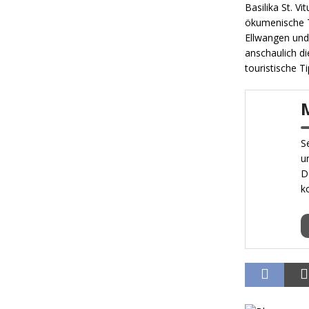
Basilika St. V
ökumenische T
Ellwangen und
anschaulich di
touristische T
S
u
D
k