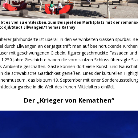
ibt es viel zu entdecken, zum Beispiel den Marktplatz mit der romanis
oto: djd/Stadt Ellwangen/Thomas Rathay
herer Jahrhunderte ist überall in den verwinkelten Gassen spürbar. B
 durch Ellwangen an der Jagst trifft man auf beeindruckende Kirchen
äuser mit geschwungenen Giebeln, figurengeschmückte Fassaden und 
 1.250 Jahre Geschichte haben die vom stolzen Schloss überragte Sta
s Ambiente geschaffen. Gäste können dort viele Kunst- und Bauschä
 die schwäbische Gastlichkeit genießen. Eines der kulturellen Highli
nnenmuseum, das bis zum 18. September mit einer Sonderausstellung
deckungsreise in die Welt des frühen Mittelalters einlädt.
Der „Krieger von Kemathen“