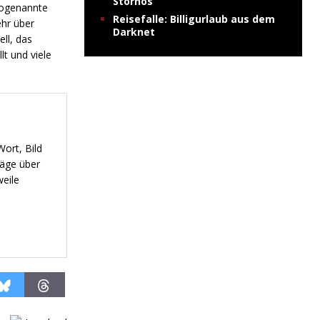
Stornos
 sogenannte
Reisefalle: Billigurlaub aus dem
hr über
Darknet
ll, das
lt und viele
ort, Bild
räge über
weile