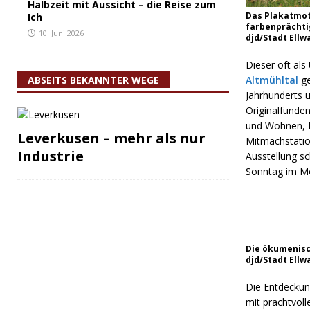
Halbzeit mit Aussicht – die Reise zum
Das Plakatmot
Ich
farbenprächtig
10. Juni 2026
djd/Stadt Ell
Dieser oft als
ABSEITS BEKANNTER WEGE
Altmühltal
ge
Jahrhunderts 
Originalfunde
und Wohnen, K
Leverkusen – mehr als nur
Mitmachstatio
Industrie
Ausstellung sc
Sonntag im M
Die ökumenisch
djd/Stadt Ell
Die Entdeckun
mit prachtvoll