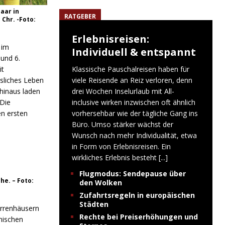
aar in
RATGEBER
Chr. -Foto:
Erlebnisreisen:
 im
Individuell & entspannt
 und 6.
Klassische Pauschalreisen haben für
it
viele Reisende an Reiz verloren, denn
sliches Leben
drei Wochen Inselurlaub mit All-
hinaus laden
inclusive wirken inzwischen oft ähnlich
Die
vorhersehbar wie der tägliche Gang ins
en ersten
Büro. Umso stärker wächst der
Wunsch nach mehr Individualität, etwa
in Form von Erlebnisreisen. Ein
wirkliches Erlebnis besteht
[...]
Flugmodus: Sendepause über
he. – Foto:
den Wolken
Zufahrtsregeln in europäischen
Städten
errenhäusern
Rechte bei Preiserhöhungen und
anischen