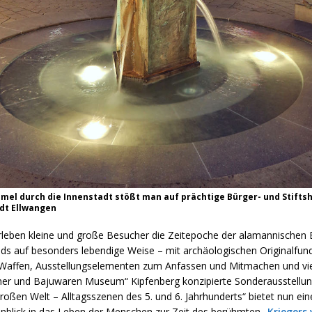
mel durch die Innenstadt stößt man auf prächtige Bürger- und Stifts
adt Ellwangen
eben kleine und große Besucher die Zeitepoche der alamannischen 
ds auf besonders lebendige Weise – mit archäologischen Originalfun
Waffen, Ausstellungselementen zum Anfassen und Mitmachen und vi
r und Bajuwaren Museum“ Kipfenberg konzipierte Sonderausstellung
großen Welt – Alltagsszenen des 5. und 6. Jahrhunderts“ bietet nun ein
inblick in das Leben der Menschen zur Zeit des berühmten „
Kriegers