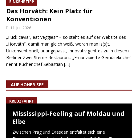
EINKEHRTIPP
Das Horváth: Kein Platz für
Konventionen
11. Juli 2026
„Fuck caviar, eat veggies!“ – so steht es auf der Website des
„Horváth“, damit man gleich weiß, woran man is(s)t.
Unkonventionell, unangepasst, innovativ geht es zu in diesem
Berliner Zwei-Sterne-Restaurant. „Emanzipierte Gemüseküche“
nennt Küchenchef Sebastian
[…]
AUF HOHER SEE
KREUZFAHRT
Mississippi-Feeling auf Moldau und
Elbe
Zwischen Prag und Dresden entfaltet sich eine