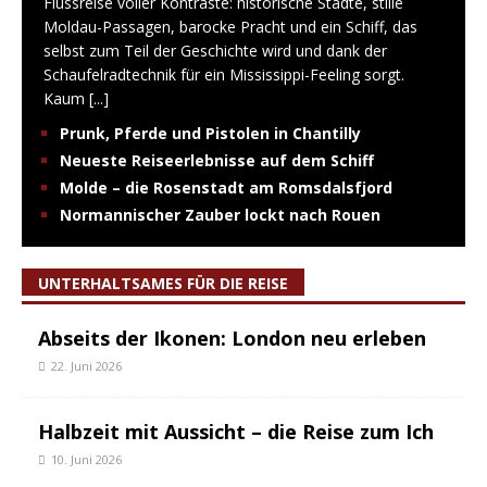
Flussreise voller Kontraste: historische Städte, stille
Moldau-Passagen, barocke Pracht und ein Schiff, das
selbst zum Teil der Geschichte wird und dank der
Schaufelradtechnik für ein Mississippi-Feeling sorgt.
Kaum
[...]
Prunk, Pferde und Pistolen in Chantilly
Neueste Reiseerlebnisse auf dem Schiff
Molde – die Rosenstadt am Romsdalsfjord
Normannischer Zauber lockt nach Rouen
UNTERHALTSAMES FÜR DIE REISE
Abseits der Ikonen: London neu erleben
22. Juni 2026
Halbzeit mit Aussicht – die Reise zum Ich
10. Juni 2026