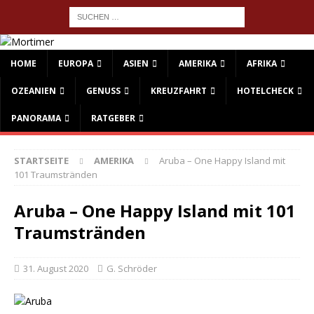
HOME
EUROPA
ASIEN
AMERIKA
AFRIKA
OZEANIEN
GENUSS
KREUZFAHRT
HOTELCHECK
PANORAMA
RATGEBER
STARTSEITE
AMERIKA
Aruba – One Happy Island mit
101 Traumstränden
Aruba – One Happy Island mit 101
Traumstränden
31. August 2020
G. Schröder