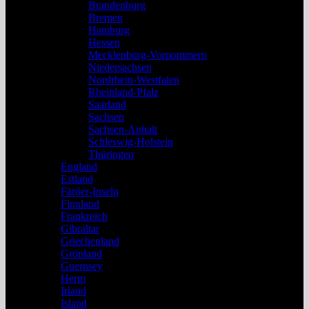
Brandenburg
Bremen
Hamburg
Hessen
Mecklenburg-Vorpommern
Niedersachsen
Nordrhein-Westfalen
Rheinland-Pfalz
Saarland
Sachsen
Sachsen-Anhalt
Schleswig-Holstein
Thüringen
England
Estland
Färöer-Inseln
Finnland
Frankreich
Gibraltar
Griechenland
Grönland
Guernsey
Herm
Irland
Island