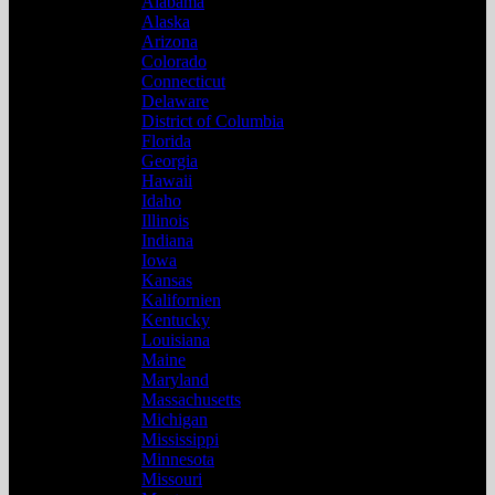
Alabama
Alaska
Arizona
Colorado
Connecticut
Delaware
District of Columbia
Florida
Georgia
Hawaii
Idaho
Illinois
Indiana
Iowa
Kansas
Kalifornien
Kentucky
Louisiana
Maine
Maryland
Massachusetts
Michigan
Mississippi
Minnesota
Missouri