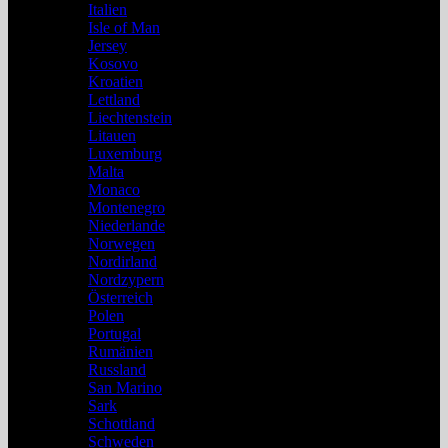
Italien
Isle of Man
Jersey
Kosovo
Kroatien
Lettland
Liechtenstein
Litauen
Luxemburg
Malta
Monaco
Montenegro
Niederlande
Norwegen
Nordirland
Nordzypern
Österreich
Polen
Portugal
Rumänien
Russland
San Marino
Sark
Schottland
Schweden