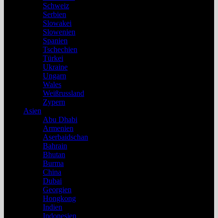
Schweiz
Serbien
Slowakei
Slowenien
Spanien
Tschechien
Türkei
Ukraine
Ungarn
Wales
Weißrussland
Zypern
Asien
Abu Dhabi
Armenien
Aserbaidschan
Bahrain
Bhutan
Burma
China
Dubai
Georgien
Hongkong
Indien
Indonesien