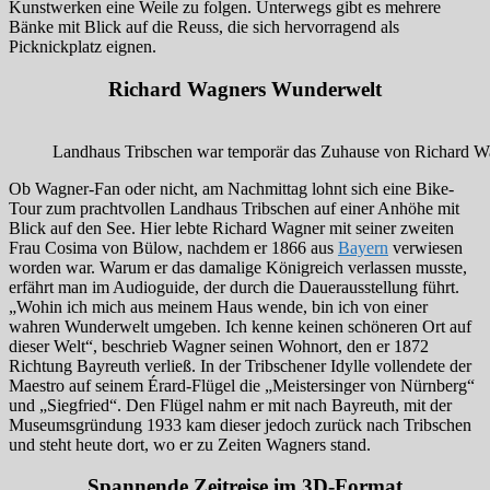
Kunstwerken eine Weile zu folgen. Unterwegs gibt es mehrere
Bänke mit Blick auf die Reuss, die sich hervorragend als
Picknickplatz eignen.
Richard Wagners Wunderwelt
Landhaus Tribschen war temporär das Zuhause von Richard Wa
Ob Wagner-Fan oder nicht, am Nachmittag lohnt sich eine Bike-
Tour zum prachtvollen Landhaus Tribschen auf einer Anhöhe mit
Blick auf den See. Hier lebte Richard Wagner mit seiner zweiten
Frau Cosima von Bülow, nachdem er 1866 aus
Bayern
verwiesen
worden war. Warum er das damalige Königreich verlassen musste,
erfährt man im Audioguide, der durch die Dauerausstellung führt.
„Wohin ich mich aus meinem Haus wende, bin ich von einer
wahren Wunderwelt umgeben. Ich kenne keinen schöneren Ort auf
dieser Welt“, beschrieb Wagner seinen Wohnort, den er 1872
Richtung Bayreuth verließ. In der Tribschener Idylle vollendete der
Maestro auf seinem Érard-Flügel die „Meistersinger von Nürnberg“
und „Siegfried“. Den Flügel nahm er mit nach Bayreuth, mit der
Museumsgründung 1933 kam dieser jedoch zurück nach Tribschen
und steht heute dort, wo er zu Zeiten Wagners stand.
Spannende Zeitreise im 3D-Format