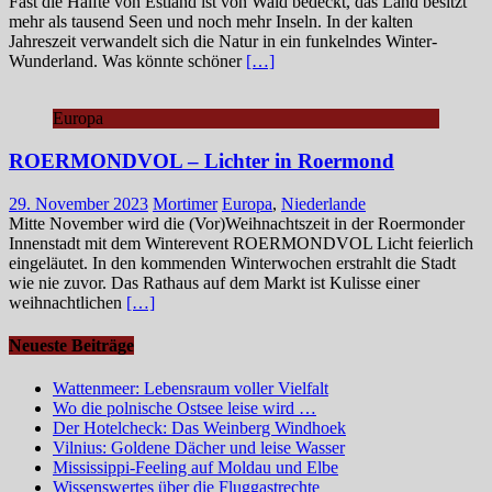
Fast die Hälfte von Estland ist von Wald bedeckt, das Land besitzt
mehr als tausend Seen und noch mehr Inseln. In der kalten
Jahreszeit verwandelt sich die Natur in ein funkelndes Winter-
Wunderland. Was könnte schöner
[…]
Europa
ROERMONDVOL – Lichter in Roermond
29. November 2023
Mortimer
Europa
,
Niederlande
Mitte November wird die (Vor)Weihnachtszeit in der Roermonder
Innenstadt mit dem Winterevent ROERMONDVOL Licht feierlich
eingeläutet. In den kommenden Winterwochen erstrahlt die Stadt
wie nie zuvor. Das Rathaus auf dem Markt ist Kulisse einer
weihnachtlichen
[…]
Neueste Beiträge
Wattenmeer: Lebensraum voller Vielfalt
Wo die polnische Ostsee leise wird …
Der Hotelcheck: Das Weinberg Windhoek
Vilnius: Goldene Dächer und leise Wasser
Mississippi-Feeling auf Moldau und Elbe
Wissenswertes über die Fluggastrechte