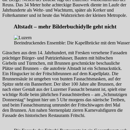
Reuss. Das 34 Meter hohe achteckige Bauwerk diente im Laufe der
Jahrhunderte als Wehr- und Wachturm, später als Kerker und
Folterkammer und ist heute das Wahrzeichen der kleinen Metropole.
Altstadt – mehr Bilderbuchidylle geht nicht
Beeindruckendes Ensemble: Die Kapellbrücke mit dem Wassert
Gässchen aus dem 14. Jahrhundert, mit Fresken versehene Fassaden
prächtiger Bürger- und Patrizierhäuser, Bauten mit hübschen
Giebeln und Türmchen, mit Brunnen geschmückte beschauliche
Plätze und Brunnen – die autofreie Altstadt ist ein Schmuckstück.
Ein Hingucker ist der Fritschibrunnen auf dem Kapellplatz. Die
Brunnensäule ist umgeben von bunten Fasnachtsmasken, auf der
Spitze steht ein Bannerherr. Der über 100 Jahre alte Brunnen, der
nach einer Gestalt aus der Luzerner Fasnacht benannt ist, spielt eine
wichtige Rolle beim jährlichen Fasnachtstreiben – am „Schmutzigen
Donnerstag“ beginnt hier um 5 Uhr morgens das närrische Treiben,
und beim Fasnachtsumzug umrundet der Fritschiwagen drei Mal
den Brunnen. Am nahen Sternenplatz zieren Karnevalsfiguren die
Fassade des historischen Restaurants Fritschi.