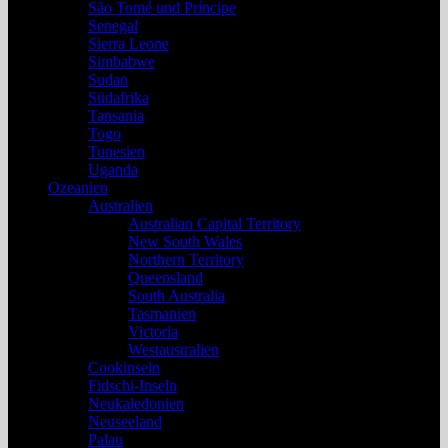
São Tomé und Príncipe
Senegal
Sierra Leone
Simbabwe
Sudan
Südafrika
Tansania
Togo
Tunesien
Uganda
Ozeanien
Australien
Australian Capital Territory
New South Wales
Northern Territory
Queensland
South Australia
Tasmanien
Victoria
Westaustralien
Cookinseln
Fidschi-Inseln
Neukaledonien
Neuseeland
Palau