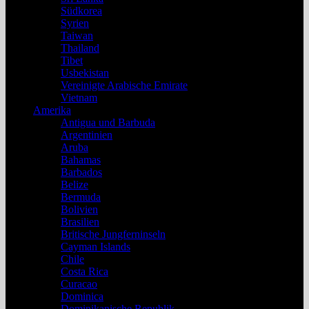
Südkorea
Syrien
Taiwan
Thailand
Tibet
Usbekistan
Vereinigte Arabische Emirate
Vietnam
Amerika
Antigua und Barbuda
Argentinien
Aruba
Bahamas
Barbados
Belize
Bermuda
Bolivien
Brasilien
Britische Jungferninseln
Cayman Islands
Chile
Costa Rica
Curacao
Dominica
Dominikanische Republik