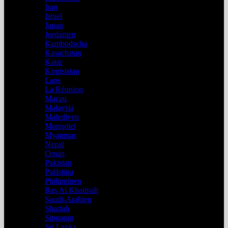
Iran
Israel
Japan
Jordanien
Kambodscha
Kasachstan
Katar
Kirgisistan
Laos
La Réunion
Macau
Malaysia
Malediven
Mongolei
Myanmar
Nepal
Oman
Pakistan
Palästina
Philippinen
Ras Al Khaimah
Saudi-Arabien
Sharjah
Singapur
Sri Lanka