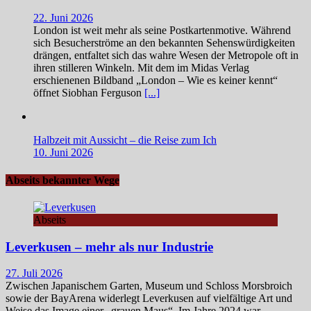
22. Juni 2026
London ist weit mehr als seine Postkartenmotive. Während
sich Besucherströme an den bekannten Sehenswürdigkeiten
drängen, entfaltet sich das wahre Wesen der Metropole oft in
ihren stilleren Winkeln. Mit dem im Midas Verlag
erschienenen Bildband „London – Wie es keiner kennt“
öffnet Siobhan Ferguson
[...]
Halbzeit mit Aussicht – die Reise zum Ich
10. Juni 2026
Abseits bekannter Wege
Abseits
Leverkusen – mehr als nur Industrie
27. Juli 2026
Zwischen Japanischem Garten, Museum und Schloss Morsbroich
sowie der BayArena widerlegt Leverkusen auf vielfältige Art und
Weise das Image einer „grauen Maus“. Im Jahre 2024 war