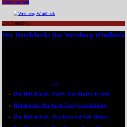
Hotels im Test
Der Hotelcheck
Der Hotelcheck: Das Weinberg Windhoek
Das Weinberg Windhoek in Namibia ist ein elegantes Boutique-
Hotel unweit des Zentrums von Windhoek. Das luxuriöse Boutique-
Hotel überzeugt mit Design, Kulinarik und nachhaltigem Konzept
und eignet sich ideal als Startpunkt für Namibia-Reisen. Nur wenige
Fahrminuten vom geschäftigen Zentrum Windhoeks entfernt, am
östlichen Stadtrand im Stadtteil Klein Windhoek gelegen, eröffnet
sich mit dem Weinberg Windhoek Gondwana Collection Namibia
eine bemerkenswert ruhige
[...]
Der Hotelcheck: Parco San Marco Resort
Hotelcheck: Die Lech Lodge am Arlberg
Der Hotelcheck: Das Baia del Sole Resort