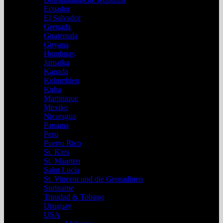
Ecuador
El Salvador
Grenada
Guatemala
Guyana
Honduras
Jamaika
Kanada
Kolumbien
Kuba
Martinique
Mexiko
Nicaragua
Panama
Peru
Puerto Rico
St. Kitts
St. Maarten
Saint Lucia
St. Vincent und die Grenadinen
Suriname
Trinidad & Tobago
Uruguay
USA