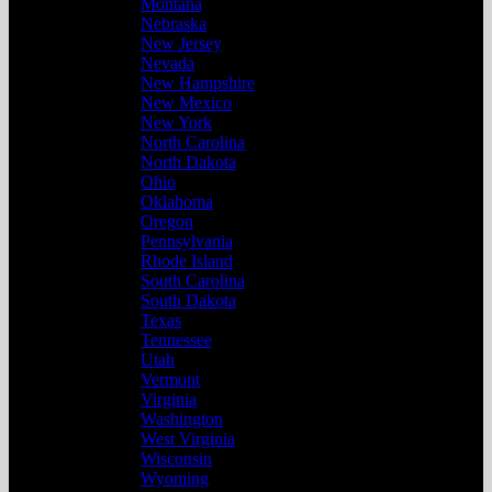
Montana
Nebraska
New Jersey
Nevada
New Hampshire
New Mexico
New York
North Carolina
North Dakota
Ohio
Oklahoma
Oregon
Pennsylvania
Rhode Island
South Carolina
South Dakota
Texas
Tennessee
Utah
Vermont
Virginia
Washington
West Virginia
Wisconsin
Wyoming