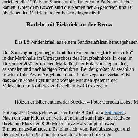
errichtet, die 1792 beim Sturm auf die Tuilerien in Paris ums Leben
kamen. Unter dem Löwen sind die Namen der 26 getöteten und 16
überlebenden Offiziere in den Felsen eingemeißelt.
Radeln mit Picknick an der Reuss
Das Löwendenkmal, aus einem Sandsteinfelsen herausgehauene
Der Samstagmorgen beginnt mit dem Füllen eines „Picknicksäckli“
in der Markthalle im Untergeschoss des Hauptbahnhofs. In dem im
Dezember 2022 eröffneten Markt liegt der Fokus auf regionalen,
saisonalen und nachhaltigen Produkten. Bei der großen Auswahl an
frischen Take Away Angeboten (auch in der veganen Variante) ist
das Säckli schnell gefüllt und wenige Minuten später in der
Velostation im Korb des vorbestellten E-Bikes verstaut.
Hölzerner Biber entlang der Strecke. – Foto: Cornelia Lohs / 
Entlang der Reuss geht es auf der Route 9 Richtung
Rathausen
.
Nach ein paar Kilometern verläuft parallel zum Fuß- und Radweg
direkt am Fluss der 2500 Meter lange Holzskulpturenweg
Emmenmatte-Rathausen. Es lohnt sich, vom Rad abzusteigen und
dem idyllischen Pfad mit den wunderschönen hölzernen