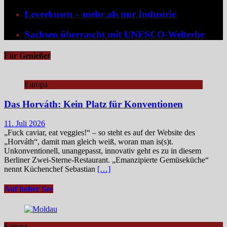
Leverkusen – mehr als nur Industrie
Sachsen überrascht mit UNESCO-Welterbe
Für Genießer
Europa
Das Horváth: Kein Platz für Konventionen
11. Juli 2026
„Fuck caviar, eat veggies!“ – so steht es auf der Website des
„Horváth“, damit man gleich weiß, woran man is(s)t.
Unkonventionell, unangepasst, innovativ geht es zu in diesem
Berliner Zwei-Sterne-Restaurant. „Emanzipierte Gemüseküche“
nennt Küchenchef Sebastian
[…]
Auf hoher See
Europa