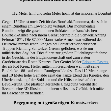
112 Meter lang und zehn Meter hoch ist das imposante Bourba
Gegen 17 Uhr ist noch Zeit für das Bourbaki-Panorama, das sich in
einem Rundbau am Löwenplatz verbirgt. Das monumentale
Rundbild zeigt die geschundenen Soldaten der französischen
Bourbaki-Armee nach ihrem Grenzübertritt in die Schweiz Anfang
Februar 1871. Die 87.000 Mann starke Armee war während des
Deutsch-Französischen Krieges bei Pontarlier vor deutschen
Truppen Richtung Schweizer Grenze geflohen, wo sie um
militärisches Asyl bat. Dies führte zur größten Flüchtlingsaufnahme
in der Geschichte der Eidgenossenschaft und zum ersten
Großeinsatz des Roten Kreuzes. Der Genfer Maler
Edouard Castres
,
der als Rot-Kreuz-Helfer mitten im Geschehen war, hielt seine
Eindrücke 1881 auf einem Rundgemälde fest. Das 112 Meter lange
und 10 Meter hohe Gemälde zeigt das ganze Elend des Krieges, den
Überlebenskampf der Soldaten und die Hilfsbereitschaft der
Bevölkerung. Die plastisch gestaltete Umgebung verleiht der
Szenerie eine 3D-Illusion und einem selbst das Gefühl, sich mitten
im Geschehen zu befinden.
Begegnung mit großartigen Kunstwerken