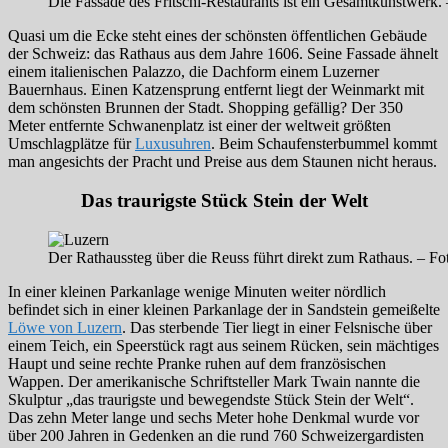
Die Fassade des Fritschi-Restaurants ist ein Gesamtkunstwerk.
Quasi um die Ecke steht eines der schönsten öffentlichen Gebäude
der Schweiz: das Rathaus aus dem Jahre 1606. Seine Fassade ähnelt
einem italienischen Palazzo, die Dachform einem Luzerner
Bauernhaus. Einen Katzensprung entfernt liegt der Weinmarkt mit
dem schönsten Brunnen der Stadt. Shopping gefällig? Der 350
Meter entfernte Schwanenplatz ist einer der weltweit größten
Umschlagplätze für
Luxusuhren
. Beim Schaufensterbummel kommt
man angesichts der Pracht und Preise aus dem Staunen nicht heraus.
Das traurigste Stück Stein der Welt
Der Rathaussteg über die Reuss führt direkt zum Rathaus. – F
In einer kleinen Parkanlage wenige Minuten weiter nördlich
befindet sich in einer kleinen Parkanlage der in Sandstein gemeißelte
Löwe von Luzern
. Das sterbende Tier liegt in einer Felsnische über
einem Teich, ein Speerstück ragt aus seinem Rücken, sein mächtiges
Haupt und seine rechte Pranke ruhen auf dem französischen
Wappen. Der amerikanische Schriftsteller Mark Twain nannte die
Skulptur „das traurigste und bewegendste Stück Stein der Welt“.
Das zehn Meter lange und sechs Meter hohe Denkmal wurde vor
über 200 Jahren in Gedenken an die rund 760 Schweizergardisten