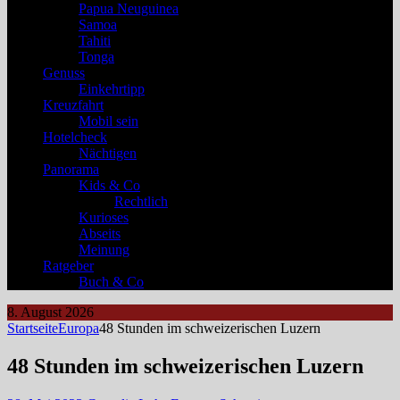
Papua Neuguinea
Samoa
Tahiti
Tonga
Genuss
Einkehrtipp
Kreuzfahrt
Mobil sein
Hotelcheck
Nächtigen
Panorama
Kids & Co
Rechtlich
Kurioses
Abseits
Meinung
Ratgeber
Buch & Co
8. August 2026
Startseite
Europa
48 Stunden im schweizerischen Luzern
48 Stunden im schweizerischen Luzern