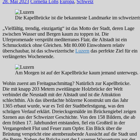
28. Mai 2023
Cornelia Lohs
Europa
,
Schweiz
Die Kapellbrücke ist die bekannteste Landmarke im schweizer
„Vielfältig, trendig, einzigartig“ ist das Motto der Stadt, deren Lage
zwischen Wasser und Bergen kaum zu toppen ist. Die
Uferpromenade versprüht mediterranes Flair, die Altstadt ist ein
Schmuckstück ohne Gleichen. Mit 80.000 Einwohnern relativ
überschaubar, ist das schweizerische
Luzern
das perfekte Ziel für ein
verlängertes Wochenende.
Am Morgen ist auf der Kapellbrücke kaum jemand unterwegs. 
Wohin zuerst am Freitagnachmittag? Natürlich zur Kapellbrücke.
Die mit knapp 203 Metern zweitlängste Holzbrücke der Welt
verbindet die Neustadt mit der Altstadt und ist die Attraktion
schlechthin. Als das überdachte hölzerne Konstrukt um das Jahr
1365 erbaut wurde, war es Teil der Stadtbefestigung, was den
schrägen Verlauf erklärt. Dreiecksgemälde im Brückengiebel zeigen
Szenen aus der Schweizer Geschichte. Von den 158 Bildern, die ab
dem frühen 17. Jahrhundert entstanden, fiel ein Großteil in der
Vergangenheit Flut und Feuer zum Opfer. Ein Blick über die
Brüstung verspricht eine atemberaubende Aussicht auf die Stadt und
die Berge. Neben der Brücke ragt der Luzerner Wasserturm aus der