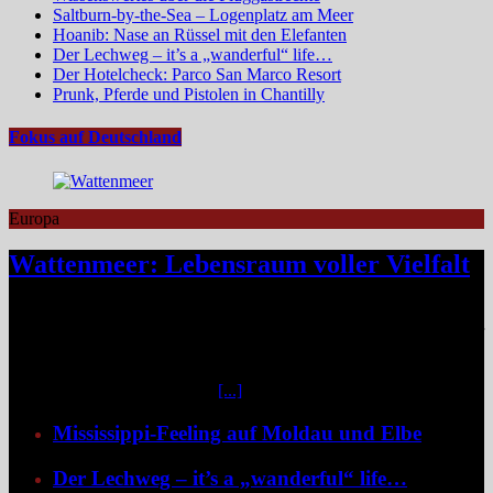
Saltburn-by-the-Sea – Logenplatz am Meer
Hoanib: Nase an Rüssel mit den Elefanten
Der Lechweg – it’s a „wanderful“ life…
Der Hotelcheck: Parco San Marco Resort
Prunk, Pferde und Pistolen in Chantilly
Fokus auf Deutschland
Europa
Wattenmeer: Lebensraum voller Vielfalt
Das Niedersächsische Wattenmeer blickt 2026 auf vier Jahrzehnte
Nationalparkgeschichte zurück – vier Jahrzehnte, in denen sich einer
der wertvollsten Naturlebensräume Europas sichtbar entfaltet hat.
Mittendrin liegen die sieben Ostfriesischen Inseln, umgeben von
weiteren unbewohnten Inseln
[...]
Mississippi-Feeling auf Moldau und Elbe
Der Lechweg – it’s a „wanderful“ life…