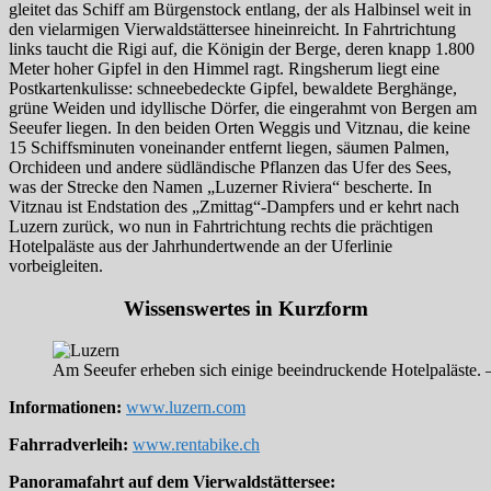
gleitet das Schiff am Bürgenstock entlang, der als Halbinsel weit in
den vielarmigen Vierwaldstättersee hineinreicht. In Fahrtrichtung
links taucht die Rigi auf, die Königin der Berge, deren knapp 1.800
Meter hoher Gipfel in den Himmel ragt. Ringsherum liegt eine
Postkartenkulisse: schneebedeckte Gipfel, bewaldete Berghänge,
grüne Weiden und idyllische Dörfer, die eingerahmt von Bergen am
Seeufer liegen. In den beiden Orten Weggis und Vitznau, die keine
15 Schiffsminuten voneinander entfernt liegen, säumen Palmen,
Orchideen und andere südländische Pflanzen das Ufer des Sees,
was der Strecke den Namen „Luzerner Riviera“ bescherte. In
Vitznau ist Endstation des „Zmittag“-Dampfers und er kehrt nach
Luzern zurück, wo nun in Fahrtrichtung rechts die prächtigen
Hotelpaläste aus der Jahrhundertwende an der Uferlinie
vorbeigleiten.
Wissenswertes in Kurzform
Am Seeufer erheben sich einige beeindruckende Hotelpaläste. 
Informationen:
www.luzern.com
Fahrradverleih:
www.rentabike.ch
Panoramafahrt auf dem Vierwaldstättersee: