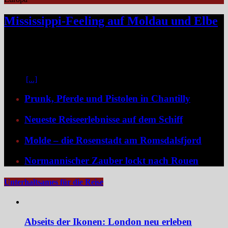
Mississippi-Feeling auf Moldau und Elbe
Zwischen Prag und Dresden entfaltet sich eine Flussreise voller
Kontraste: historische Städte, stille Moldau-Passagen, barocke
Pracht und ein Schiff, das selbst zum Teil der Geschichte wird und
dank der Schaufelradtechnik für ein Mississippi-Feeling sorgt.
Kaum
[...]
Prunk, Pferde und Pistolen in Chantilly
Neueste Reiseerlebnisse auf dem Schiff
Molde – die Rosenstadt am Romsdalsfjord
Normannischer Zauber lockt nach Rouen
Unterhaltsames für die Reise
Abseits der Ikonen: London neu erleben