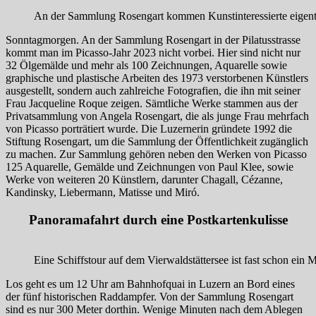
An der Sammlung Rosengart kommen Kunstinteressierte eigentli
Sonntagmorgen. An der Sammlung Rosengart in der Pilatusstrasse
kommt man im Picasso-Jahr 2023 nicht vorbei. Hier sind nicht nur
32 Ölgemälde und mehr als 100 Zeichnungen, Aquarelle sowie
graphische und plastische Arbeiten des 1973 verstorbenen Künstlers
ausgestellt, sondern auch zahlreiche Fotografien, die ihn mit seiner
Frau Jacqueline Roque zeigen. Sämtliche Werke stammen aus der
Privatsammlung von Angela Rosengart, die als junge Frau mehrfach
von Picasso porträtiert wurde. Die Luzernerin gründete 1992 die
Stiftung Rosengart, um die Sammlung der Öffentlichkeit zugänglich
zu machen. Zur Sammlung gehören neben den Werken von Picasso
125 Aquarelle, Gemälde und Zeichnungen von Paul Klee, sowie
Werke von weiteren 20 Künstlern, darunter Chagall, Cézanne,
Kandinsky, Liebermann, Matisse und Miró.
Panoramafahrt durch eine Postkartenkulisse
Eine Schiffstour auf dem Vierwaldstättersee ist fast schon ein
Los geht es um 12 Uhr am Bahnhofquai in Luzern an Bord eines
der fünf historischen Raddampfer. Von der Sammlung Rosengart
sind es nur 300 Meter dorthin. Wenige Minuten nach dem Ablegen