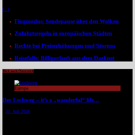
etwa in Form von Erlebnisreisen. Ein wirkliches Erlebnis besteht
[...]
Flugmodus: Sendepause über den Wolken
Zufahrtsregeln in europäischen Städten
Rechte bei Preiserhöhungen und Stornos
Reisefalle: Billigurlaub aus dem Darknet
Blick nach Österreich
Europa
Der Lechweg – it’s a „wanderful“ life…
31. Juli 2026
Zwischen türkisblauem Bergsee und Königsschlössern erzählt der
Lechweg eine Geschichte von ungezähmter Natur, alpiner Kultur
und moderatem Weitwandern durch zwei Länder und drei
Regionen. Still und beinahe entrückt liegt der Formarinsee in den