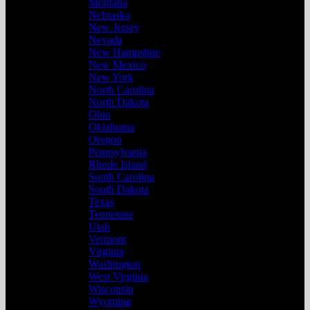
Montana
Nebraska
New Jersey
Nevada
New Hampshire
New Mexico
New York
North Carolina
North Dakota
Ohio
Oklahoma
Oregon
Pennsylvania
Rhode Island
South Carolina
South Dakota
Texas
Tennessee
Utah
Vermont
Virginia
Washington
West Virginia
Wisconsin
Wyoming