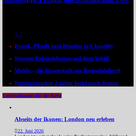
Zwischen Prag und Dresden entfaltet sich eine Flussreise voller
Kontraste: historische Städte, stille Moldau-Passagen, barocke
Pracht und ein Schiff, das selbst zum Teil der Geschichte wird und
dank der Schaufelradtechnik für ein Mississippi-Feeling sorgt.
Kaum
[...]
Prunk, Pferde und Pistolen in Chantilly
Neueste Reiseerlebnisse auf dem Schiff
Molde – die Rosenstadt am Romsdalsfjord
Normannischer Zauber lockt nach Rouen
Unterhaltsames für die Reise
Abseits der Ikonen: London neu erleben
22. Juni 2026