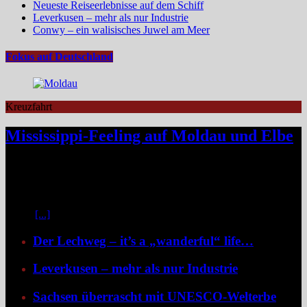
Neueste Reiseerlebnisse auf dem Schiff
Leverkusen – mehr als nur Industrie
Conwy – ein walisisches Juwel am Meer
Fokus auf Deutschland
Kreuzfahrt
Mississippi-Feeling auf Moldau und Elbe
Zwischen Prag und Dresden entfaltet sich eine Flussreise voller
Kontraste: historische Städte, stille Moldau-Passagen, barocke
Pracht und ein Schiff, das selbst zum Teil der Geschichte wird und
dank der Schaufelradtechnik für ein Mississippi-Feeling sorgt.
Kaum
[...]
Der Lechweg – it’s a „wanderful“ life…
Leverkusen – mehr als nur Industrie
Sachsen überrascht mit UNESCO-Welterbe