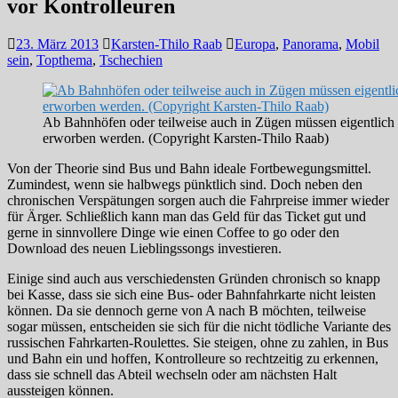
vor Kontrolleuren
23. März 2013
Karsten-Thilo Raab
Europa
,
Panorama
,
Mobil
sein
,
Topthema
,
Tschechien
Ab Bahnhöfen oder teilweise auch in Zügen müssen eigentlich v
erworben werden. (Copyright Karsten-Thilo Raab)
Von der Theorie sind Bus und Bahn ideale Fortbewegungsmittel.
Zumindest, wenn sie halbwegs pünktlich sind. Doch neben den
chronischen Verspätungen sorgen auch die Fahrpreise immer wieder
für Ärger. Schließlich kann man das Geld für das Ticket gut und
gerne in sinnvollere Dinge wie einen Coffee to go oder den
Download des neuen Lieblingssongs investieren.
Einige sind auch aus verschiedensten Gründen chronisch so knapp
bei Kasse, dass sie sich eine Bus- oder Bahnfahrkarte nicht leisten
können. Da sie dennoch gerne von A nach B möchten, teilweise
sogar müssen, entscheiden sie sich für die nicht tödliche Variante des
russischen Fahrkarten-Roulettes. Sie steigen, ohne zu zahlen, in Bus
und Bahn ein und hoffen, Kontrolleure so rechtzeitig zu erkennen,
dass sie schnell das Abteil wechseln oder am nächsten Halt
aussteigen können.