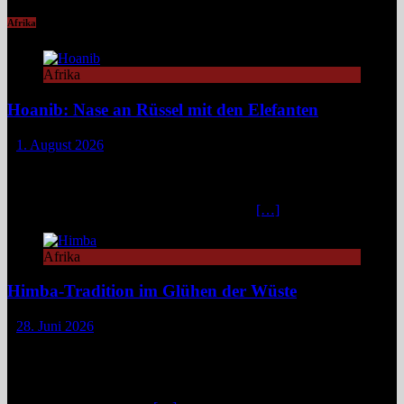
Afrika
Afrika
Hoanib: Nase an Rüssel mit den Elefanten
1. August 2026
Das Hoanib Elephant Camp im Nordwesten Namibias steht für eine
neue Art des Reisens: exklusiv, datenbasiert und tief verbunden mit
einem der sensibelsten Ökosysteme Afrikas. Die Region Kunene im
Nordwesten von Namibia, lange unter dem
[…]
Afrika
Himba-Tradition im Glühen der Wüste
28. Juni 2026
Im Nordwesten Namibias, wo das ausgetrocknete Bett des Hoanib-
Flusses sich wie eine Lebensader durch eine der unwirtlichsten
Landschaften der Erde zieht, flimmert die Luft in der
unbarmherzigen Mittagshitze. Hier, zwischen schroffen Bergen und