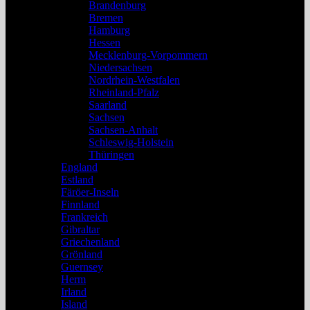
Brandenburg
Bremen
Hamburg
Hessen
Mecklenburg-Vorpommern
Niedersachsen
Nordrhein-Westfalen
Rheinland-Pfalz
Saarland
Sachsen
Sachsen-Anhalt
Schleswig-Holstein
Thüringen
England
Estland
Färöer-Inseln
Finnland
Frankreich
Gibraltar
Griechenland
Grönland
Guernsey
Herm
Irland
Island