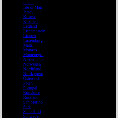
Italien
Isle of Man
Jersey
Kosovo
Kroatien
Lettland
Liechtenstein
Litauen
Luxemburg
Malta
Monaco
Montenegro
Niederlande
Norwegen
Nordirland
Nordzypern
Österreich
Polen
Portugal
Rumänien
Russland
San Marino
Sark
Schottland
Schweden