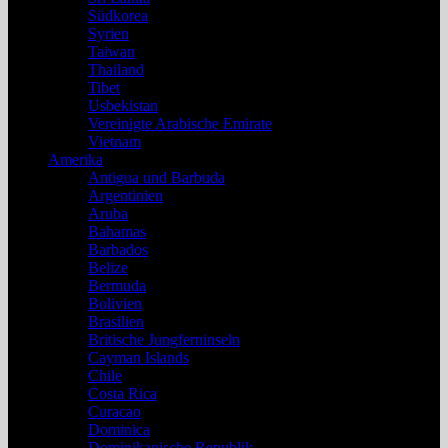
Südkorea
Syrien
Taiwan
Thailand
Tibet
Usbekistan
Vereinigte Arabische Emirate
Vietnam
Amerika
Antigua und Barbuda
Argentinien
Aruba
Bahamas
Barbados
Belize
Bermuda
Bolivien
Brasilien
Britische Jungferninseln
Cayman Islands
Chile
Costa Rica
Curacao
Dominica
Dominikanische Republik