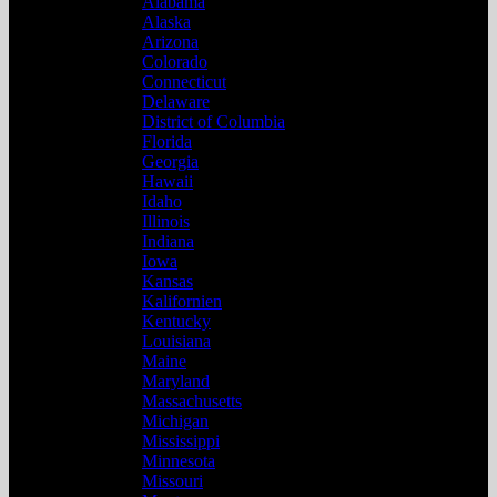
Alabama
Alaska
Arizona
Colorado
Connecticut
Delaware
District of Columbia
Florida
Georgia
Hawaii
Idaho
Illinois
Indiana
Iowa
Kansas
Kalifornien
Kentucky
Louisiana
Maine
Maryland
Massachusetts
Michigan
Mississippi
Minnesota
Missouri