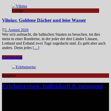
Europa
Vilnius: Goldene Dächer und leise Wasser
5. August 2026
Wer sich aufmacht, die baltischen Staaten zu besuchen, tut dies
meist in einer Rundreise, in der jeder der drei Länder Litauen,
Lettland und Estland zwei Tage zugedacht sind. Es geht aber auch
anders. Denn jedes
[…]
Gut beraten
Ratgeber
Erlebnisreisen: Individuell & entspannt
Klassische Pauschalreisen haben für viele Reisende an Reiz
verloren, denn drei Wochen Inselurlaub mit All-inclusive wirken
inzwischen oft ähnlich vorhersehbar wie der tägliche Gang ins
Büro. Umso stärker wächst der Wunsch nach mehr Individualität,