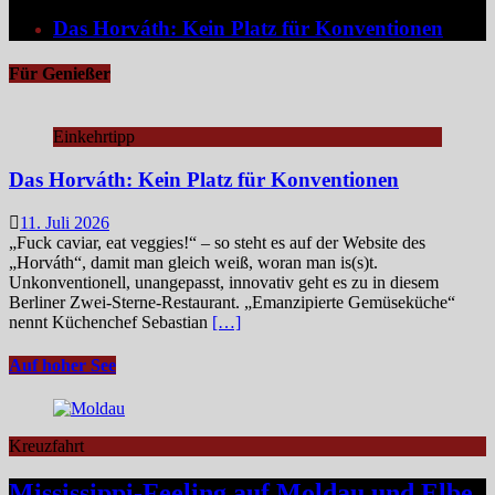
Das Horváth: Kein Platz für Konventionen
Für Genießer
Einkehrtipp
Das Horváth: Kein Platz für Konventionen
11. Juli 2026
„Fuck caviar, eat veggies!“ – so steht es auf der Website des
„Horváth“, damit man gleich weiß, woran man is(s)t.
Unkonventionell, unangepasst, innovativ geht es zu in diesem
Berliner Zwei-Sterne-Restaurant. „Emanzipierte Gemüseküche“
nennt Küchenchef Sebastian
[…]
Auf hoher See
Kreuzfahrt
Mississippi-Feeling auf Moldau und Elbe