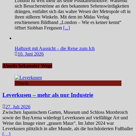
London ist weit mehr als seine Postkartenmotive. Während
sich Besucherströme an den bekannten Sehenswürdigkeiten
drängen, entfaltet sich das wahre Wesen der Metropole oft in
ihren stilleren Winkeln. Mit dem im Midas Verlag
erschienenen Bildband „London – Wie es keiner kennt“
öffnet Siobhan Ferguson
[...]
Halbzeit mit Aussicht – die Reise zum Ich
10. Juni 2026
Abseits bekannter Wege
Abseits
Leverkusen – mehr als nur Industrie
27. Juli 2026
Zwischen Japanischem Garten, Museum und Schloss Morsbroich
sowie der BayArena widerlegt Leverkusen auf vielfältige Art und
Weise das Image einer „grauen Maus“. Im Jahre 2024 war
Leverkusen plötzlich in aller Munde, als die hochdotierten Fußballer
[…]