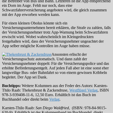
die Betreiber von Bus und Bahn. Letzteren ist die App entsprechend
ein Dorn im Auge. Fehlt nur noch, dass eine
Schwarzfahrerversicherung angeboten wird, die gleich zusammen
mit der App erworben werden kann.
Für einen kleinen Obolus könnte sich ein
Versicherungsunternehmen bereit erklären, die Strafe zu zahlen, falls
der Versicherungsnehmer trotz App-Warnung beim Schwarzfahren
erwischt wird. Wobei wahrscheinlich im Kleingedruckten
festgehalten wird, dass der Versicherungsnehmer ungeachtet der
App selber mögliche Kontrollen im Auge haben müsse.
Ansonsten erlischt der
Versicherungsschutz automatisch. Und dann zahlt der
Versicherungsnehmer doppelt: Für die Versicherungspolice und das
erhöhte Beförderungsentgelt. Auf jeden Fall aber ist eine sonst eher
langweilige Bus- oder Bahnfahrt so von einem gewissen Kribbeln
begleitet. Der App sei Dank.
Buchtipps:
Weitere Kolumnen aus der Feder des Autors: Karsten-
Thilo Raab: Thekenbrust & Zackendruse,
Westflügel Verlag
, ISBN
978-3-939408-11-6, 12,50 Euro. Erhältlich ist das Buch im
Buchhandel oder direkt beim
Verlag
.
Karsten-Thilo Raab:
San Diego Waldfried
, (ISBN: 978-84-9015-
620-9). Erhältlich ist der Kolumnenband im Buchhandel, direkt