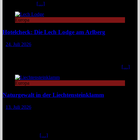
Lechtaler Alpen.
[…]
Europa
Hotelcheck: Die Lech Lodge am Arlberg
24. Juli 2026
Die Lech Lodge am Arlberg in Österreich verbindet alpine
Zurückhaltung mit diskretem Luxus. Eleganz, großer Komfort und
ein individueller Service verwandeln den Aufenthalt in ein stilvolles,
privates Bergrefugium. In einer Zeit, in der viele Häuser mit
[…]
Europa
Naturgewalt in der Liechtensteinklamm
13. Juli 2026
Die Liechtensteinklamm im Salzburger Land erweist sich als ein
spektakuläres Naturwunder mit imposanten Felswänden, modernen
Stegen und faszinierenden Lichtspielen. Ideal für Wandernde und
Naturfans. Wer glaubt, in den österreichischen Alpen ließe sich
immer und überall
[…]