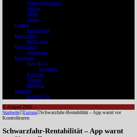
Papua Neuguinea
Samoa
Tahiti
Tonga
Genuss
Einkehrtipp
Kreuzfahrt
Mobil sein
Hotelcheck
Nächtigen
Panorama
Kids & Co
Rechtlich
Kurioses
Abseits
Meinung
Ratgeber
Buch & Co
6. August 2026
Startseite
Europa
Schwarzfahr-Rentabilität – App warnt vor
Kontrolleuren
Schwarzfahr-Rentabilität – App warnt