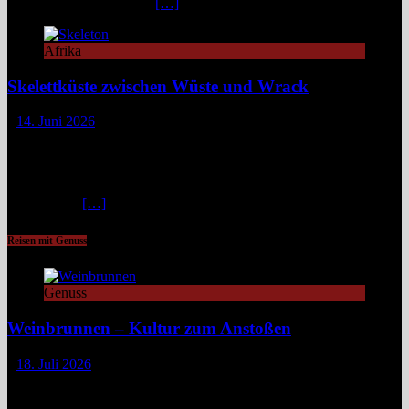
staubigen Wüstenbänken
[…]
Afrika
Skelettküste zwischen Wüste und Wrack
14. Juni 2026
Ein Ort, an dem Nebel Geschichten erzählt und Wracks zu
Architektur werden: Die Shipwreck Lodge an Namibias
Skelettküste ist fraglos eines der eindrucksvollsten Reiseziele
Afrikas – rau, reduziert und radikal schön. Die Skelettküste
Namibias ist
[…]
Reisen mit Genuss
Genuss
Weinbrunnen – Kultur zum Anstoßen
18. Juli 2026
Eine Tour zu Europas Weinbrunnen führt zu Pilgerwegen,
mittelalterlichen Dörfern und modernen Winzerinitiativen. Überall