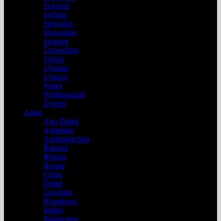
Schweiz
Serbien
Slowakei
Slowenien
Spanien
Tschechien
Türkei
Ukraine
Ungarn
Wales
Weißrussland
Zypern
Asien
Abu Dhabi
Armenien
Aserbaidschan
Bahrain
Bhutan
Burma
China
Dubai
Georgien
Hongkong
Indien
Indonesien