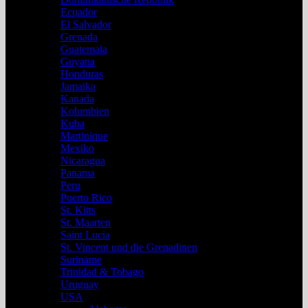
Ecuador
El Salvador
Grenada
Guatemala
Guyana
Honduras
Jamaika
Kanada
Kolumbien
Kuba
Martinique
Mexiko
Nicaragua
Panama
Peru
Puerto Rico
St. Kitts
St. Maarten
Saint Lucia
St. Vincent und die Grenadinen
Suriname
Trinidad & Tobago
Uruguay
USA