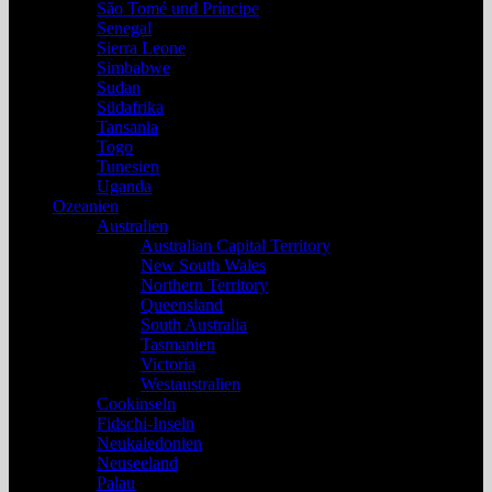
São Tomé und Príncipe
Senegal
Sierra Leone
Simbabwe
Sudan
Südafrika
Tansania
Togo
Tunesien
Uganda
Ozeanien
Australien
Australian Capital Territory
New South Wales
Northern Territory
Queensland
South Australia
Tasmanien
Victoria
Westaustralien
Cookinseln
Fidschi-Inseln
Neukaledonien
Neuseeland
Palau