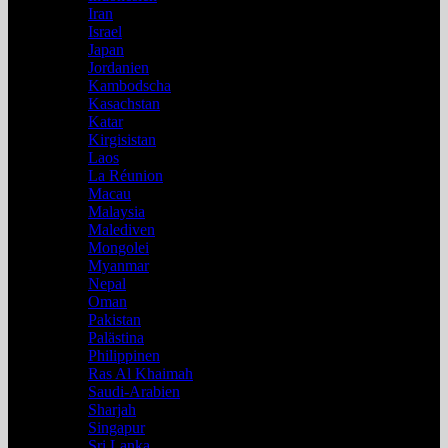
Iran
Israel
Japan
Jordanien
Kambodscha
Kasachstan
Katar
Kirgisistan
Laos
La Réunion
Macau
Malaysia
Malediven
Mongolei
Myanmar
Nepal
Oman
Pakistan
Palästina
Philippinen
Ras Al Khaimah
Saudi-Arabien
Sharjah
Singapur
Sri Lanka