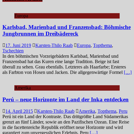
Europa
Karlsbad, Marienbad und Franzensbad: Böhmische
Jungbrunnen im Dreibädereck
17. Juni 2019
Karsten-Thilo Raab
Europa
,
Topthema
,
Tschechien
In den böhmischen Vorzeigebädern Karlsbad, Marienbad und
Franzensbad hat das Kuren eine lange Tradition. Beige ist fast
überall zu sehen. Grau ebenfalls. Letzteres als Haarfarbe; Ersteres
als Farbton von Hosen und Jacken. Die allgegenwärtige Formel
[…]
Amerika
Perú – neue Horizonte im Land der Inka entdecken
14. April 2015
Karsten-Thilo Raab
Amerika
,
Topthema
,
Peru
Perú ist ein Land der Kontraste. Das drittgrößte Land Südamerikas
grenzt an fünf Länder, sowie an den Pazifischen Ozean. Eine Reise
in die facettenreiche Republik eröffnet neue Horizonte und wird
garantiert zum unvergesslichen Erlebnis. Peru
[…]