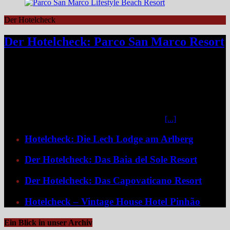
Der Hotelcheck
Der Hotelcheck: Parco San Marco Resort
Das Parco San Marco Lifestyle Beach Resort am Ufer des Luganer
Sees gehört zur Kategorie Hotel, die selbst schon ein Reiseziel sind.
Zwischen steilen Berghängen und dem glitzernden Wasser gelegen,
verbindet das familiengeführte Resort italienisches Dolce Vita mit
Schweizer Präzision – geografisch zwar in Italien, atmosphärisch
irgendwo zwischen alpiner Gelassenheit und mediterranem
Lebensgefühl. Das Resort liegt in Porlezza in der
[...]
Hotelcheck: Die Lech Lodge am Arlberg
Der Hotelcheck: Das Baia del Sole Resort
Der Hotelcheck: Das Capovaticano Resort
Hotelcheck – Vintage House Hotel Pinhão
Ein Blick in unser Archiv