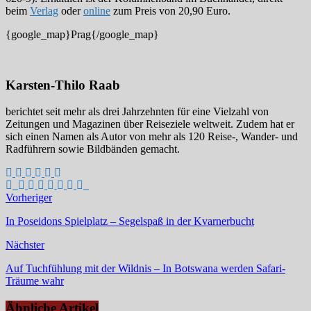
beim
Verlag
oder
online
zum Preis von 20,90 Euro.
{google_map}Prag{/google_map}
Karsten-Thilo Raab
berichtet seit mehr als drei Jahrzehnten für eine Vielzahl von
Zeitungen und Magazinen über Reiseziele weltweit. Zudem hat er
sich einen Namen als Autor von mehr als 120 Reise-, Wander- und
Radführern sowie Bildbänden gemacht.
Vorheriger
In Poseidons Spielplatz – Segelspaß in der Kvarnerbucht
Nächster
Auf Tuchfühlung mit der Wildnis – In Botswana werden Safari-
Träume wahr
Ähnliche Artikel