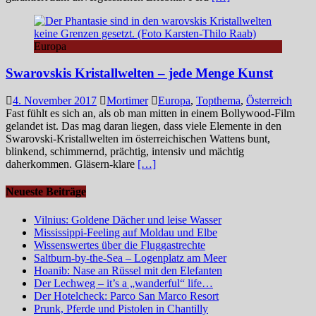
Europa
Swarovskis Kristallwelten – jede Menge Kunst
4. November 2017
Mortimer
Europa
,
Topthema
,
Österreich
Fast fühlt es sich an, als ob man mitten in einem Bollywood-Film
gelandet ist. Das mag daran liegen, dass viele Elemente in den
Swarovski-Kristallwelten im österreichischen Wattens bunt,
blinkend, schimmernd, prächtig, intensiv und mächtig
daherkommen. Gläsern-klare
[…]
Neueste Beiträge
Vilnius: Goldene Dächer und leise Wasser
Mississippi-Feeling auf Moldau und Elbe
Wissenswertes über die Fluggastrechte
Saltburn-by-the-Sea – Logenplatz am Meer
Hoanib: Nase an Rüssel mit den Elefanten
Der Lechweg – it’s a „wanderful“ life…
Der Hotelcheck: Parco San Marco Resort
Prunk, Pferde und Pistolen in Chantilly