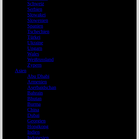
Schweiz
Serbien
Slowakei
Slowenien
Spanien
Tschechien
Türkei
Ukraine
Ungarn
Wales
Weißrussland
Zypern
Asien
Abu Dhabi
Armenien
Aserbaidschan
Bahrain
Bhutan
Burma
China
Dubai
Georgien
Hongkong
Indien
Indonesien