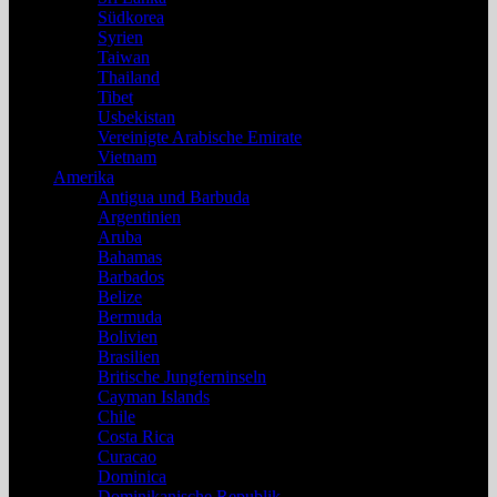
Südkorea
Syrien
Taiwan
Thailand
Tibet
Usbekistan
Vereinigte Arabische Emirate
Vietnam
Amerika
Antigua und Barbuda
Argentinien
Aruba
Bahamas
Barbados
Belize
Bermuda
Bolivien
Brasilien
Britische Jungferninseln
Cayman Islands
Chile
Costa Rica
Curacao
Dominica
Dominikanische Republik