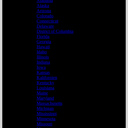
Alabama
Alaska
Arizona
Colorado
Connecticut
Delaware
District of Columbia
Florida
Georgia
Hawaii
Idaho
Illinois
Indiana
Iowa
Kansas
Kalifornien
Kentucky
Louisiana
Maine
Maryland
Massachusetts
Michigan
Mississippi
Minnesota
Missouri