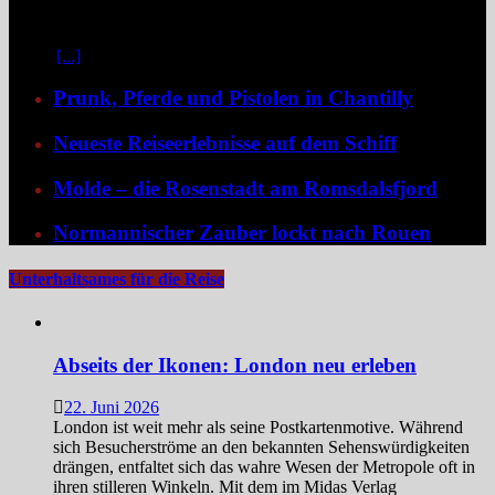
Pracht und ein Schiff, das selbst zum Teil der Geschichte wird und
dank der Schaufelradtechnik für ein Mississippi-Feeling sorgt.
Kaum
[...]
Prunk, Pferde und Pistolen in Chantilly
Neueste Reiseerlebnisse auf dem Schiff
Molde – die Rosenstadt am Romsdalsfjord
Normannischer Zauber lockt nach Rouen
Unterhaltsames für die Reise
Abseits der Ikonen: London neu erleben
22. Juni 2026
London ist weit mehr als seine Postkartenmotive. Während
sich Besucherströme an den bekannten Sehenswürdigkeiten
drängen, entfaltet sich das wahre Wesen der Metropole oft in
ihren stilleren Winkeln. Mit dem im Midas Verlag