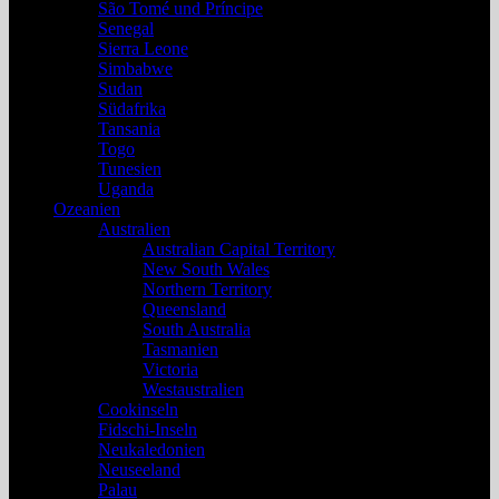
São Tomé und Príncipe
Senegal
Sierra Leone
Simbabwe
Sudan
Südafrika
Tansania
Togo
Tunesien
Uganda
Ozeanien
Australien
Australian Capital Territory
New South Wales
Northern Territory
Queensland
South Australia
Tasmanien
Victoria
Westaustralien
Cookinseln
Fidschi-Inseln
Neukaledonien
Neuseeland
Palau