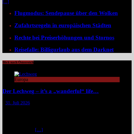
[...]
Flugmodus: Sendepause über den Wolken
Zufahrtsregeln in europäischen Städten
Rechte bei Preiserhöhungen und Stornos
Reisefalle: Billigurlaub aus dem Darknet
Blick nach Österreich
Europa
Der Lechweg – it’s a „wanderful“ life…
31. Juli 2026
Zwischen türkisblauem Bergsee und Königsschlössern erzählt der
Lechweg eine Geschichte von ungezähmter Natur, alpiner Kultur
und moderatem Weitwandern durch zwei Länder und drei
Regionen. Still und beinahe entrückt liegt der Formarinsee in den
Lechtaler Alpen.
[…]