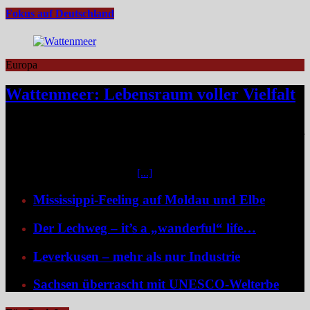
Fokus auf Deutschland
Europa
Wattenmeer: Lebensraum voller Vielfalt
Das Niedersächsische Wattenmeer blickt 2026 auf vier Jahrzehnte
Nationalparkgeschichte zurück – vier Jahrzehnte, in denen sich einer
der wertvollsten Naturlebensräume Europas sichtbar entfaltet hat.
Mittendrin liegen die sieben Ostfriesischen Inseln, umgeben von
weiteren unbewohnten Inseln
[...]
Mississippi-Feeling auf Moldau und Elbe
Der Lechweg – it’s a „wanderful“ life…
Leverkusen – mehr als nur Industrie
Sachsen überrascht mit UNESCO-Welterbe