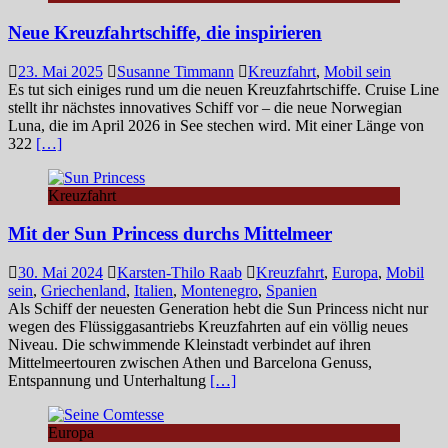
Neue Kreuzfahrtschiffe, die inspirieren
23. Mai 2025
Susanne Timmann
Kreuzfahrt
,
Mobil sein
Es tut sich einiges rund um die neuen Kreuzfahrtschiffe. Cruise Line
stellt ihr nächstes innovatives Schiff vor – die neue Norwegian
Luna, die im April 2026 in See stechen wird. Mit einer Länge von
322
[…]
Kreuzfahrt
Mit der Sun Princess durchs Mittelmeer
30. Mai 2024
Karsten-Thilo Raab
Kreuzfahrt
,
Europa
,
Mobil
sein
,
Griechenland
,
Italien
,
Montenegro
,
Spanien
Als Schiff der neuesten Generation hebt die Sun Princess nicht nur
wegen des Flüssiggasantriebs Kreuzfahrten auf ein völlig neues
Niveau. Die schwimmende Kleinstadt verbindet auf ihren
Mittelmeertouren zwischen Athen und Barcelona Genuss,
Entspannung und Unterhaltung
[…]
Europa