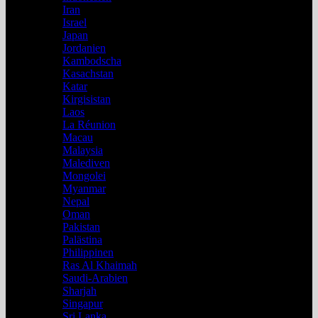
Iran
Israel
Japan
Jordanien
Kambodscha
Kasachstan
Katar
Kirgisistan
Laos
La Réunion
Macau
Malaysia
Malediven
Mongolei
Myanmar
Nepal
Oman
Pakistan
Palästina
Philippinen
Ras Al Khaimah
Saudi-Arabien
Sharjah
Singapur
Sri Lanka