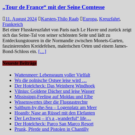
„Tour de France“ mit der Seine Comtesse
11. August 2024
Karsten-Thilo Raab
Europa
,
Kreuzfahrt
,
Frankreich
Bei einer Flusskreuzfahrt von Paris nach Le Havre und zurück zeigt
sich das Seine-Tal von seiner schönsten Seite und lädt zu
Entdeckungstouren in die Normandie zwischen Monets-Garten,
faszinierenden Kreidefelsen, malerischen Orten und einem James-
Bond-Schloss ein.
[…]
Neueste Beiträge
Wattenmeer: Lebensraum voller Vielfalt
Wo die polnische Ostsee leise wird …
Der Hotelcheck: Das Weinberg Windhoek
Vilnius: Goldene Dächer und leise Wasser
Mississippi-Feeling auf Moldau und Elbe
Wissenswertes über die Fluggastrechte
Saltburn-by-the-Sea – Logenplatz am Meer
Hoanib: Nase an Rüssel mit den Elefanten
Der Lechweg – it’s a „wanderful“ life…
Der Hotelcheck: Parco San Marco Resort
Prunk, Pferde und Pistolen in Chantilly