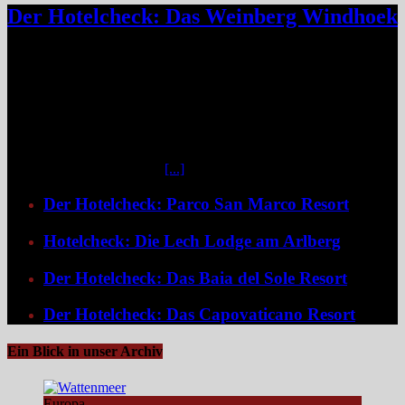
Der Hotelcheck: Das Weinberg Windhoek
Das Weinberg Windhoek in Namibia ist ein elegantes Boutique-
Hotel unweit des Zentrums von Windhoek. Das luxuriöse Boutique-
Hotel überzeugt mit Design, Kulinarik und nachhaltigem Konzept
und eignet sich ideal als Startpunkt für Namibia-Reisen. Nur wenige
Fahrminuten vom geschäftigen Zentrum Windhoeks entfernt, am
östlichen Stadtrand im Stadtteil Klein Windhoek gelegen, eröffnet
sich mit dem Weinberg Windhoek Gondwana Collection Namibia
eine bemerkenswert ruhige
[...]
Der Hotelcheck: Parco San Marco Resort
Hotelcheck: Die Lech Lodge am Arlberg
Der Hotelcheck: Das Baia del Sole Resort
Der Hotelcheck: Das Capovaticano Resort
Ein Blick in unser Archiv
Europa