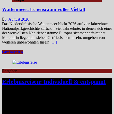
Wattenmeer: Lebensraum voller Vielfalt
8. August 2026
Das Niedersächsische Wattenmeer blickt 2026 auf vier Jahrzehnte
Nationalparkgeschichte zurück – vier Jahrzehnte, in denen sich einer
der wertvollsten Naturlebensräume Europas sichtbar entfaltet hat.
Mittendrin liegen die sieben Ostfriesischen Inseln, umgeben von
weiteren unbewohnten Inseln
[…]
Gut beraten
Ratgeber
Erlebnisreisen: Individuell & entspannt
Klassische Pauschalreisen haben für viele Reisende an Reiz
verloren, denn drei Wochen Inselurlaub mit All-inclusive wirken
inzwischen oft ähnlich vorhersehbar wie der tägliche Gang ins
Büro. Umso stärker wächst der Wunsch nach mehr Individualität,
etwa in Form von Erlebnisreisen. Ein wirkliches Erlebnis besteht