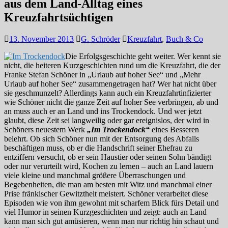
aus dem Land-Alltag eines
Kreuzfahrtsüchtigen
13. November 2013
G. Schröder
Kreuzfahrt
,
Buch & Co
Die Erfolgsgeschichte geht weiter. Wer kennt sie
nicht, die heiteren Kurzgeschichten rund um die Kreuzfahrt, die der
Franke Stefan Schöner in „Urlaub auf hoher See“ und „Mehr
Urlaub auf hoher See“ zusammengetragen hat? Wer hat nicht über
sie geschmunzelt? Allerdings kann auch ein Kreuzfahrtinfizierter
wie Schöner nicht die ganze Zeit auf hoher See verbringen, ab und
an muss auch er an Land und ins Trockendock. Und wer jetzt
glaubt, diese Zeit sei langweilig oder gar ereignislos, der wird in
Schöners neuestem Werk
„Im Trockendock“
eines Besseren
belehrt. Ob sich Schöner nun mit der Entsorgung des Abfalls
beschäftigen muss, ob er die Handschrift seiner Ehefrau zu
entziffern versucht, ob er sein Haustier oder seinen Sohn bändigt
oder nur verurteilt wird, Kochen zu lernen – auch an Land lauern
viele kleine und manchmal größere Überraschungen und
Begebenheiten, die man am besten mit Witz und manchmal einer
Prise fränkischer Gewitztheit meistert. Schöner verarbeitet diese
Episoden wie von ihm gewohnt mit scharfem Blick fürs Detail und
viel Humor in seinen Kurzgeschichten und zeigt: auch an Land
kann man sich gut amüsieren, wenn man nur richtig hin schaut und