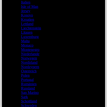
Italien
Isle of Man
Jersey
Kosovo
Kroatien
Lettland
Liechtenstein
Litauen
Luxemburg
Malta
Monaco
Montenegro
Niederlande
Norwegen
Nordirland
Nordzypern
Österreich
Polen
Portugal
Rumänien
Russland
San Marino
Sark
Schottland
Schweden