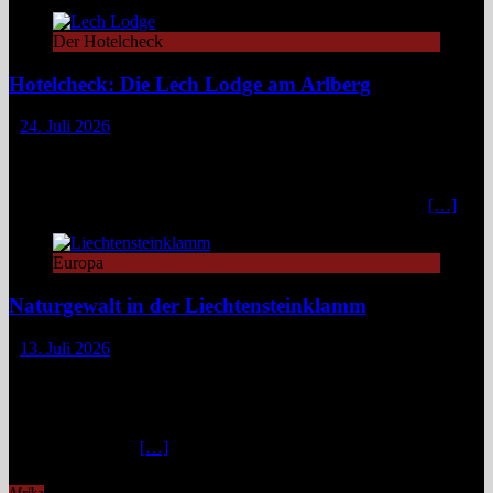
Der Hotelcheck
Hotelcheck: Die Lech Lodge am Arlberg
24. Juli 2026
Die Lech Lodge am Arlberg in Österreich verbindet alpine
Zurückhaltung mit diskretem Luxus. Eleganz, großer Komfort und
ein individueller Service verwandeln den Aufenthalt in ein stilvolles,
privates Bergrefugium. In einer Zeit, in der viele Häuser mit
[…]
Europa
Naturgewalt in der Liechtensteinklamm
13. Juli 2026
Die Liechtensteinklamm im Salzburger Land erweist sich als ein
spektakuläres Naturwunder mit imposanten Felswänden, modernen
Stegen und faszinierenden Lichtspielen. Ideal für Wandernde und
Naturfans. Wer glaubt, in den österreichischen Alpen ließe sich
immer und überall
[…]
Afrika