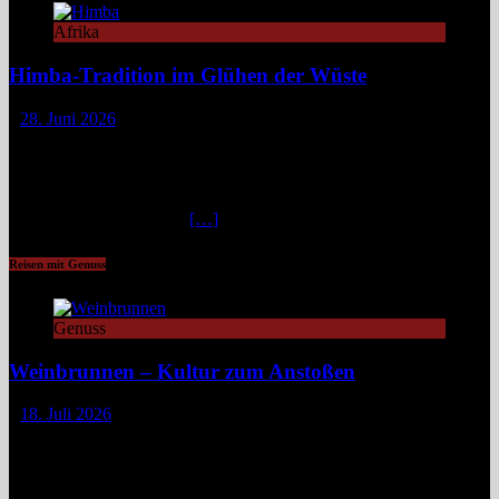
Afrika
Himba-Tradition im Glühen der Wüste
28. Juni 2026
Im Nordwesten Namibias, wo das ausgetrocknete Bett des Hoanib-
Flusses sich wie eine Lebensader durch eine der unwirtlichsten
Landschaften der Erde zieht, flimmert die Luft in der
unbarmherzigen Mittagshitze. Hier, zwischen schroffen Bergen und
staubigen Wüstenbänken
[…]
Reisen mit Genuss
Genuss
Weinbrunnen – Kultur zum Anstoßen
18. Juli 2026
Eine Tour zu Europas Weinbrunnen führt zu Pilgerwegen,
mittelalterlichen Dörfern und modernen Winzerinitiativen. Überall
dort, wo Wein unentgeltlich fließt, steckt eine Idee dahinter:
Gemeinschaft, Kultur und ein kleines Stück Magie. Europa ist reich