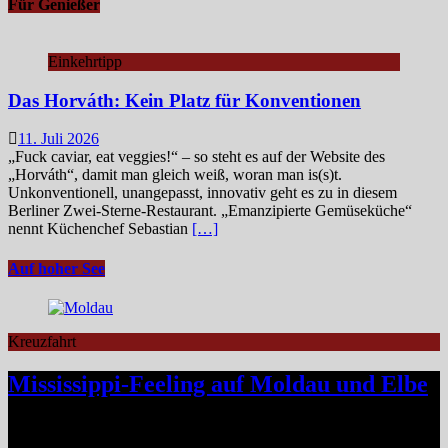
Für Genießer
Einkehrtipp
Das Horváth: Kein Platz für Konventionen
11. Juli 2026
„Fuck caviar, eat veggies!“ – so steht es auf der Website des
„Horváth“, damit man gleich weiß, woran man is(s)t.
Unkonventionell, unangepasst, innovativ geht es zu in diesem
Berliner Zwei-Sterne-Restaurant. „Emanzipierte Gemüseküche“
nennt Küchenchef Sebastian
[…]
Auf hoher See
Kreuzfahrt
Mississippi-Feeling auf Moldau und Elbe
Zwischen Prag und Dresden entfaltet sich eine Flussreise voller
Kontraste: historische Städte, stille Moldau-Passagen, barocke