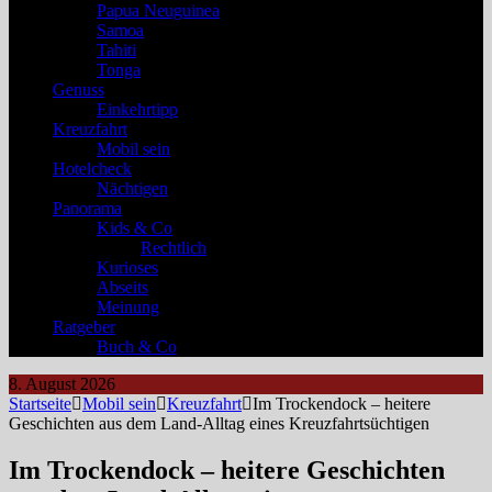
Papua Neuguinea
Samoa
Tahiti
Tonga
Genuss
Einkehrtipp
Kreuzfahrt
Mobil sein
Hotelcheck
Nächtigen
Panorama
Kids & Co
Rechtlich
Kurioses
Abseits
Meinung
Ratgeber
Buch & Co
8. August 2026
Startseite
Mobil sein
Kreuzfahrt
Im Trockendock – heitere
Geschichten aus dem Land-Alltag eines Kreuzfahrtsüchtigen
Im Trockendock – heitere Geschichten