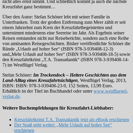
nicht alles ernst nimmt. Und schließlich kommt ja auch die nächste
Kreuzfahrt ganz bestimmt…
Über den Autor: Stefan Schöner lebt mit seiner Familie in
Unterfranken. Trotz der großen Entfernung zum Meer zählt er seit
einem Jahrzehnt zum Kreis der Kreuzfahrtbegeisterten und
unternimmt mindestens eine Seereise im Jahr. Als Ergebnis seiner
Reisen entstanden nicht nur Reiseberichte, sondern auch eine Reihe
von amüsanten Reisegeschichten. Bisher veröffentlichte Schöner die
Bände „Urlaub auf hoher See“ (ISBN 978-3-939408-12-3)
und„Mehr Urlaub auf hoher See“ (ISBN 978-3-939408-18-5) sowie
den Kreuzfahrtkrimi „T.A. Transatlantik“ (ISBN 978-3-939408-14-
7) im Westflügel Verlag.
Stefan Schöner:
Im Trockendock – Heitere Geschichten aus dem
Land-Alltag eines Kreuzfahrtsüchtigen
, Westflügel Verlag, 2013,
ISBN: ISBN: 978-3-939408-23-9, 152 Seiten, 13,99 Euro.
Erhältlich ist der Titel im Buchhandel oder unter
www.westfluegel-
verlag.de
.
Weitere Buchempfehlungen für Kreuzfahrt-Liebhaber:
Kreuzfahrtkrimi T.A. Transatlantik jetzt als eBook erschienen
Der Spaß geht weiter: „Mehr Urlaub auf hoher See“
erschienen