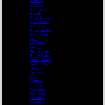
Montana
Nebraska
New Jersey
Nevada
New Hampshire
New Mexico
New York
North Carolina
North Dakota
Ohio
Oklahoma
Oregon
Pennsylvania
Rhode Island
South Carolina
South Dakota
Texas
Tennessee
Utah
Vermont
Virginia
Washington
West Virginia
Wisconsin
Wyoming