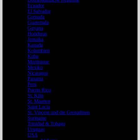
Ecuador
El Salvador
Grenada
Guatemala
Guyana
Honduras
Jamaika
Kanada
Kolumbien
Kuba
Martinique
Mexiko
Nicaragua
Panama
Peru
Puerto Rico
St. Kitts
St. Maarten
Saint Lucia
St. Vincent und die Grenadinen
Suriname
Trinidad & Tobago
Uruguay
USA