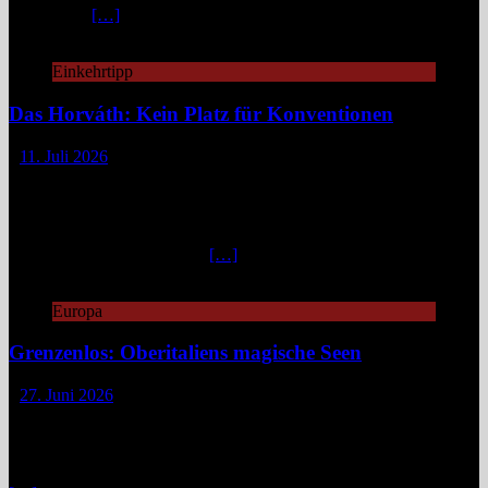
an Mythen,
[…]
Einkehrtipp
Das Horváth: Kein Platz für Konventionen
11. Juli 2026
„Fuck caviar, eat veggies!“ – so steht es auf der Website des
„Horváth“, damit man gleich weiß, woran man is(s)t.
Unkonventionell, unangepasst, innovativ geht es zu in diesem
Berliner Zwei-Sterne-Restaurant. „Emanzipierte Gemüseküche“
nennt Küchenchef Sebastian
[…]
Europa
Grenzenlos: Oberitaliens magische Seen
27. Juni 2026
Zwischen Piemont, Lombardei und dem Tessin verläuft keine harte
Linie, sondern ein fließender Übergang aus blauem Wasser, grünen
Bergen und spannenden Geschichten. Wer sich hier fortbewegt, tut
das selten geradlinig. Fähren kreuzen gemächlich über spiegelnde