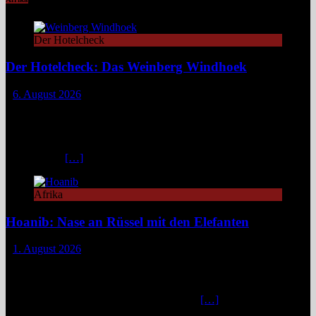
Der Hotelcheck
Der Hotelcheck: Das Weinberg Windhoek
6. August 2026
Das Weinberg Windhoek in Namibia ist ein elegantes Boutique-
Hotel unweit des Zentrums von Windhoek. Das luxuriöse Boutique-
Hotel überzeugt mit Design, Kulinarik und nachhaltigem Konzept
und eignet sich ideal als Startpunkt für Namibia-Reisen. Nur wenige
Fahrminuten
[…]
Afrika
Hoanib: Nase an Rüssel mit den Elefanten
1. August 2026
Das Hoanib Elephant Camp im Nordwesten Namibias steht für eine
neue Art des Reisens: exklusiv, datenbasiert und tief verbunden mit
einem der sensibelsten Ökosysteme Afrikas. Die Region Kunene im
Nordwesten von Namibia, lange unter dem
[…]