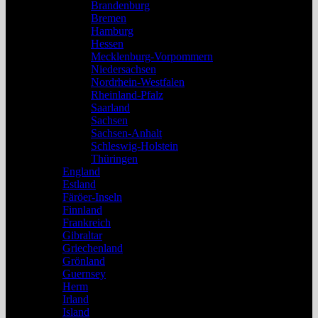
Brandenburg
Bremen
Hamburg
Hessen
Mecklenburg-Vorpommern
Niedersachsen
Nordrhein-Westfalen
Rheinland-Pfalz
Saarland
Sachsen
Sachsen-Anhalt
Schleswig-Holstein
Thüringen
England
Estland
Färöer-Inseln
Finnland
Frankreich
Gibraltar
Griechenland
Grönland
Guernsey
Herm
Irland
Island