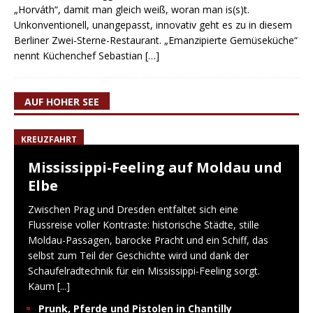
„Horváth“, damit man gleich weiß, woran man is(s)t.
Unkonventionell, unangepasst, innovativ geht es zu in diesem
Berliner Zwei-Sterne-Restaurant. „Emanzipierte Gemüseküche“
nennt Küchenchef Sebastian
[…]
AUF HOHER SEE
KREUZFAHRT
Mississippi-Feeling auf Moldau und
Elbe
Zwischen Prag und Dresden entfaltet sich eine
Flussreise voller Kontraste: historische Städte, stille
Moldau-Passagen, barocke Pracht und ein Schiff, das
selbst zum Teil der Geschichte wird und dank der
Schaufelradtechnik für ein Mississippi-Feeling sorgt.
Kaum
[...]
Prunk, Pferde und Pistolen in Chantilly