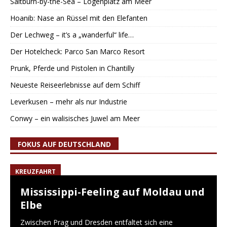
Saltburn-by-the-Sea – Logenplatz am Meer
Hoanib: Nase an Rüssel mit den Elefanten
Der Lechweg – it’s a „wanderful“ life…
Der Hotelcheck: Parco San Marco Resort
Prunk, Pferde und Pistolen in Chantilly
Neueste Reiseerlebnisse auf dem Schiff
Leverkusen – mehr als nur Industrie
Conwy – ein walisisches Juwel am Meer
FOKUS AUF DEUTSCHLAND
KREUZFAHRT
Mississippi-Feeling auf Moldau und
Elbe
Zwischen Prag und Dresden entfaltet sich eine