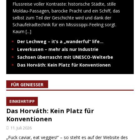
Flussreise voller Kontraste: historische Städte, stille
Moldau-Passagen, barocke Pracht und ein Schiff, das
selbst zum Teil der Geschichte wird und dank der
Schaufelradtechnik für ein Mississippi-Feeling sorgt.
Kaum
[...]
Der Lechweg – it’s a „wanderful“ life…
Leverkusen – mehr als nur Industrie
Sachsen überrascht mit UNESCO-Welterbe
Das Horváth: Kein Platz für Konventionen
FÜR GENIESSER
EINKEHRTIPP
Das Horváth: Kein Platz für
Konventionen
11. Juli 2026
„Fuck caviar, eat veggies!“ – so steht es auf der Website des