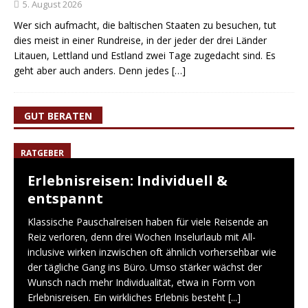
5. August 2026
Wer sich aufmacht, die baltischen Staaten zu besuchen, tut
dies meist in einer Rundreise, in der jeder der drei Länder
Litauen, Lettland und Estland zwei Tage zugedacht sind. Es
geht aber auch anders. Denn jedes
[…]
GUT BERATEN
RATGEBER
Erlebnisreisen: Individuell &
entspannt
Klassische Pauschalreisen haben für viele Reisende an
Reiz verloren, denn drei Wochen Inselurlaub mit All-
inclusive wirken inzwischen oft ähnlich vorhersehbar wie
der tägliche Gang ins Büro. Umso stärker wächst der
Wunsch nach mehr Individualität, etwa in Form von
Erlebnisreisen. Ein wirkliches Erlebnis besteht
[...]