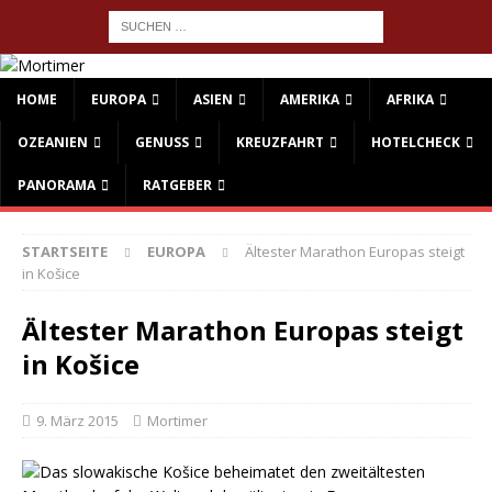
HOME
EUROPA
ASIEN
AMERIKA
AFRIKA
OZEANIEN
GENUSS
KREUZFAHRT
HOTELCHECK
PANORAMA
RATGEBER
STARTSEITE
EUROPA
Ältester Marathon Europas steigt
in Košice
Ältester Marathon Europas steigt
in Košice
9. März 2015
Mortimer