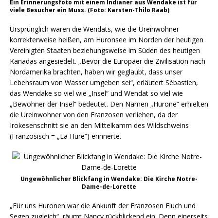
Ein Erinnerungsfoto mit einem Indianer aus Wendake ist für
viele Besucher ein Muss. (Foto: Karsten-Thilo Raab)
Ursprünglich waren die Wendats, wie die Ureinwohner
korrekterweise heißen, am Huronsee im Norden der heutigen
Vereinigten Staaten beziehungsweise im Süden des heutigen
Kanadas angesiedelt. „Bevor die Europäer die Zivilisation nach
Nordamerika brachten, haben wir geglaubt, dass unser
Lebensraum von Wasser umgeben sei“, erläutert Sébastien,
das Wendake so viel wie „Insel“ und Wendat so viel wie
„Bewohner der Insel“ bedeutet. Den Namen „Hurone“ erhielten
die Ureinwohner von den Franzosen verliehen, da der
Irokesenschnitt sie an den Mittelkamm des Wildschweins
(Französisch = „La Hure“) erinnerte.
Ungewöhnlicher Blickfang in Wendake: Die Kirche Notre-
Dame-de-Lorette
„Für uns Huronen war die Ankunft der Franzosen Fluch und
Segen zugleich“, räumt Nancy rückblickend ein. Denn einerseits