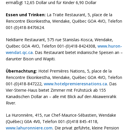
ermäßigt 12,65 Dollar und für Kinder 6,90 Dollar
Essen und Trinken:
La Traite Restaurant, 5, place de la
Rencontre Ekionkiestha, Wendake, Québec GOA 4VO, Telefon
001-(0)418-8470624.
Nek8arre Restaurant, 575 rue Stanislas-Kosca, Wendake,
Québec GOA 4VO, Telefon 001-(0)418-8424308,
www.huron-
wendat.qc.ca
. Das Restaurant bietet indianische Speisen an –
darunter Bison und Wapiti.
Übernachtung:
Hotel Premières Nations, 5, place de la
Rencontre Ekionkiestha, Wendake, Québec GOA 4VO, Telefon
001-(0)418-847222,
www.hotelpremieresnations.ca
. Das
Vier-Sterne-Haus bietet Zimmer mit Frühstück ab 155
Kanadischen Dollar an – alle mit Blick auf den Akiawenrahk
River.
La Huronnière, 415, rue Chef-Maurice-Sébastien, Wendake
(Québec) G0A 4V0, Telefon 001-(0)418 845-4118,
www.lahuronniere.com
. Die privat geführte, kleine Pension