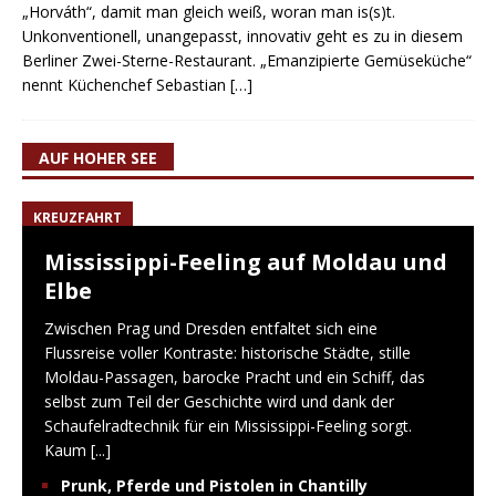
„Horváth“, damit man gleich weiß, woran man is(s)t.
Unkonventionell, unangepasst, innovativ geht es zu in diesem
Berliner Zwei-Sterne-Restaurant. „Emanzipierte Gemüseküche“
nennt Küchenchef Sebastian
[…]
AUF HOHER SEE
KREUZFAHRT
Mississippi-Feeling auf Moldau und
Elbe
Zwischen Prag und Dresden entfaltet sich eine
Flussreise voller Kontraste: historische Städte, stille
Moldau-Passagen, barocke Pracht und ein Schiff, das
selbst zum Teil der Geschichte wird und dank der
Schaufelradtechnik für ein Mississippi-Feeling sorgt.
Kaum
[...]
Prunk, Pferde und Pistolen in Chantilly