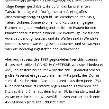
Schriftstellers werden die Ureinwohner als Furcht verbreitende,
listige Krieger geschildert, die durch das Land streiften.
Tatsächlich prägte die Dorfgemeinschaft ein großes
Zusammengehörigkeitsgefühl. Die Wendats bauten Mais,
Tabak, Bohnen, Sonnenblumen und Kürbisse an, gingen
Fischen und Jagen, wobei grundsätzlich die Frauen für den
Pflanzenanbau zuständig waren. Die Werkzeuge, die für den
Ackerbau benötigt wurden, und die Waffen sind in Wendake
ebenso zu sehen wie ein typisches Räucher- und Schwitzhaus
oder die Beerdingungsstätten der Ureinwohner.
Aber auch abseits des 1989 gegründeten Freilichtmuseums –
dieses heißt offiziell ONHOÜA CHETEK8E, was soviel bedeutet
wie „von gestern bis heute“ – hat das zwei Quadratkilometer
große Reservat einiges zu bieten. Im Mittelpunkt des Dorfes
steht die Kirche Notre-Dame-de-Lorette aus dem Jahre 1730.
Nur einen Steinwurf entfernt liegen Maison Tsawenhoi, der
Sitz des Grand Chief aus dem frühen 19. Jahrhundert, und der
28 Meter Kabir Kouba Wasserfall, dessen Wasser durch eine
455 Millionen Jahre alte Schlucht fließt.