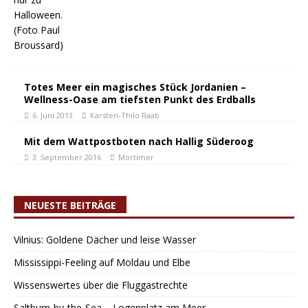
Totes Meer ein magisches Stück Jordanien –
Wellness-Oase am tiefsten Punkt des Erdballs
6. Juni 2013
Karsten-Thilo Raab
Mit dem Wattpostboten nach Hallig Süderoog
3. September 2016
Mortimer
NEUESTE BEITRÄGE
Vilnius: Goldene Dächer und leise Wasser
Mississippi-Feeling auf Moldau und Elbe
Wissenswertes über die Fluggastrechte
Saltburn-by-the-Sea – Logenplatz am Meer