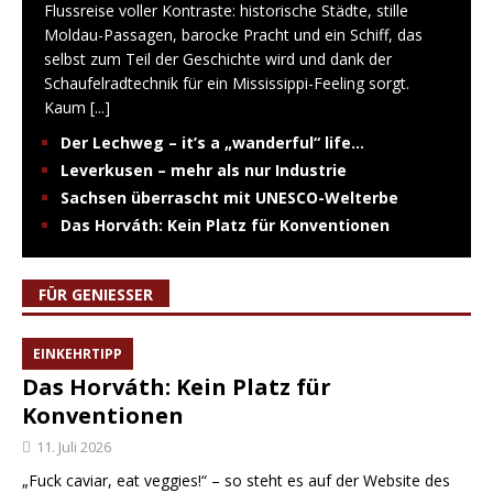
Flussreise voller Kontraste: historische Städte, stille
Moldau-Passagen, barocke Pracht und ein Schiff, das
selbst zum Teil der Geschichte wird und dank der
Schaufelradtechnik für ein Mississippi-Feeling sorgt.
Kaum
[...]
Der Lechweg – it’s a „wanderful“ life…
Leverkusen – mehr als nur Industrie
Sachsen überrascht mit UNESCO-Welterbe
Das Horváth: Kein Platz für Konventionen
FÜR GENIESSER
EINKEHRTIPP
Das Horváth: Kein Platz für
Konventionen
11. Juli 2026
„Fuck caviar, eat veggies!“ – so steht es auf der Website des