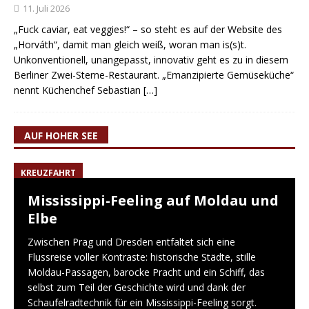
11. Juli 2026
„Fuck caviar, eat veggies!“ – so steht es auf der Website des
„Horváth“, damit man gleich weiß, woran man is(s)t.
Unkonventionell, unangepasst, innovativ geht es zu in diesem
Berliner Zwei-Sterne-Restaurant. „Emanzipierte Gemüseküche“
nennt Küchenchef Sebastian
[…]
AUF HOHER SEE
KREUZFAHRT
Mississippi-Feeling auf Moldau und
Elbe
Zwischen Prag und Dresden entfaltet sich eine
Flussreise voller Kontraste: historische Städte, stille
Moldau-Passagen, barocke Pracht und ein Schiff, das
selbst zum Teil der Geschichte wird und dank der
Schaufelradtechnik für ein Mississippi-Feeling sorgt.