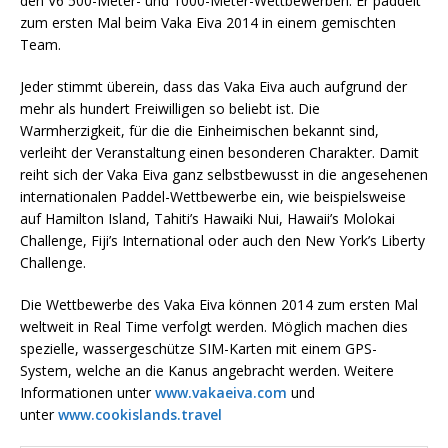
den V6 500-Meter- und 1000-Meter-Wettbewerben. Er paddelt
zum ersten Mal beim Vaka Eiva 2014 in einem gemischten
Team.
Jeder stimmt überein, dass das Vaka Eiva auch aufgrund der
mehr als hundert Freiwilligen so beliebt ist. Die
Warmherzigkeit, für die die Einheimischen bekannt sind,
verleiht der Veranstaltung einen besonderen Charakter. Damit
reiht sich der Vaka Eiva ganz selbstbewusst in die angesehenen
internationalen Paddel-Wettbewerbe ein, wie beispielsweise
auf Hamilton Island, Tahiti’s Hawaiki Nui, Hawaii’s Molokai
Challenge, Fiji’s International oder auch den New York’s Liberty
Challenge.
Die Wettbewerbe des Vaka Eiva können 2014 zum ersten Mal
weltweit in Real Time verfolgt werden. Möglich machen dies
spezielle, wassergeschütze SIM-Karten mit einem GPS-
System, welche an die Kanus angebracht werden. Weitere
Informationen unter
www.vakaeiva.com
und
unter
www.cookislands.travel