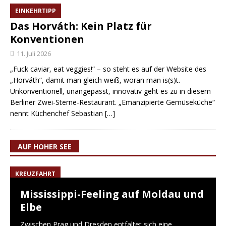
EINKEHRTIPP
Das Horváth: Kein Platz für
Konventionen
11. Juli 2026
„Fuck caviar, eat veggies!“ – so steht es auf der Website des
„Horváth“, damit man gleich weiß, woran man is(s)t.
Unkonventionell, unangepasst, innovativ geht es zu in diesem
Berliner Zwei-Sterne-Restaurant. „Emanzipierte Gemüseküche“
nennt Küchenchef Sebastian
[…]
AUF HOHER SEE
KREUZFAHRT
Mississippi-Feeling auf Moldau und
Elbe
Zwischen Prag und Dresden entfaltet sich eine