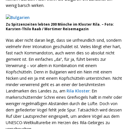
wenig barsch wirken.
Zu Spitzenzeiten lebten 200 Mönche im Kloster Rila. – Foto:
Karsten-Thilo Raab / Mortimer Reisemagazin
Was aber nicht daran liegt, dass sie unfreundlich sind, sondern
vielmehr ihrer Intonation geschuldet ist. Vieles klingt eher hart,
fast nach Kommandoton, auch wenn dies so absolut nicht
gemeint ist. Ein einfaches „da“, für ja, führt bereits zur
Verwirrung – vor allem in Kombination mit einem
Kopfschütteln. Denn in Bulgarien wird ein Nein mit einem
Nicken und ein Ja mit einem Kopfschütteln unterstrichen. Nicht
minder verwirrend geht es an einer der berühmtesten
Landmarken des Landes zu, am
Rila Kloster
: Ein
markerschütternder Schrei eines Greifvogels hallt in mehr oder
weniger regelmäßigen Abständen durch die Lüfte. Doch von
dem gefiederter Vogel fehlt jede Spur. Tatsächlich wird dessen
Ruf über Lautsprecher eingespielt, um andere Vögel aus dem
UNESCO-Weltkulturerbe im Herzen des Rila-Gebirges zu
verscheuchen.