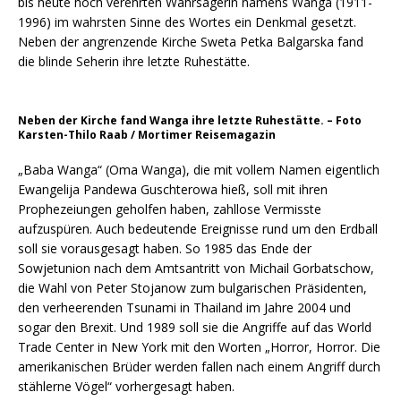
bis heute hoch verehrten Wahrsagerin namens Wanga (1911-
1996) im wahrsten Sinne des Wortes ein Denkmal gesetzt.
Neben der angrenzende Kirche Sweta Petka Balgarska fand
die blinde Seherin ihre letzte Ruhestätte.
Neben der Kirche fand Wanga ihre letzte Ruhestätte. – Foto
Karsten-Thilo Raab / Mortimer Reisemagazin
„Baba Wanga“ (Oma Wanga), die mit vollem Namen eigentlich
Ewangelija Pandewa Guschterowa hieß, soll mit ihren
Prophezeiungen geholfen haben, zahllose Vermisste
aufzuspüren. Auch bedeutende Ereignisse rund um den Erdball
soll sie vorausgesagt haben. So 1985 das Ende der
Sowjetunion nach dem Amtsantritt von Michail Gorbatschow,
die Wahl von Peter Stojanow zum bulgarischen Präsidenten,
den verheerenden Tsunami in Thailand im Jahre 2004 und
sogar den Brexit. Und 1989 soll sie die Angriffe auf das World
Trade Center in New York mit den Worten „Horror, Horror. Die
amerikanischen Brüder werden fallen nach einem Angriff durch
stählerne Vögel“ vorhergesagt haben.