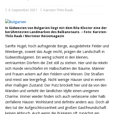
6. September 2021
Karsten-Thilo Raab
In Südwesten von Bulgarien liegt mit dem Rila-Kloster eine der
berühmtesten Landmarken des Balkanstaats. – Foto: Karsten-
Thilo Raab / Mortimer Reisemagazin
Sanfte Hügel, hoch aufragende Berge, ausgedehnte Felder und
Weinberge, soweit das Auge reicht, prägen die Landschaft in
Südwestbulgarien. Ein wenig scheint in den kleinen,
verträumten Dörfern die Zeit still zu stehen. Hier und da rekeln
sich Hunde verschlafen im Halbschatten der Bäume. Männer
und Frauen ackern auf den Feldern und Wiesen. Die Straßen
sind meist wie leergefegt. Nicht wenige Häuser sind in einem
eher mäßigen Zustand. Der Putz bröckelt hier und da von den
Wänden und verleiht der ländlichen Idylle einen ureigenen
Charme. Immer wieder finden sich auch verlassene oder halb
zerfallene Häuser. Wohlstand sind definitiv anders aus. Doch all
dies tut der Aufgeschlossenheit und großen Gastfreundschaft
keinen Abbruch. Auch wenn die Bulgaren oft zunächst ein