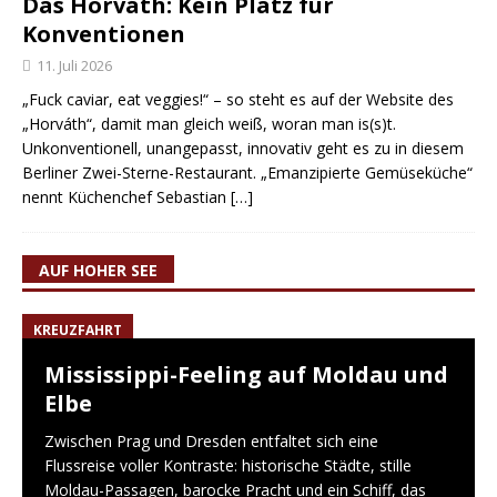
Das Horváth: Kein Platz für
Konventionen
11. Juli 2026
„Fuck caviar, eat veggies!“ – so steht es auf der Website des
„Horváth“, damit man gleich weiß, woran man is(s)t.
Unkonventionell, unangepasst, innovativ geht es zu in diesem
Berliner Zwei-Sterne-Restaurant. „Emanzipierte Gemüseküche“
nennt Küchenchef Sebastian
[…]
AUF HOHER SEE
KREUZFAHRT
Mississippi-Feeling auf Moldau und
Elbe
Zwischen Prag und Dresden entfaltet sich eine
Flussreise voller Kontraste: historische Städte, stille
Moldau-Passagen, barocke Pracht und ein Schiff, das