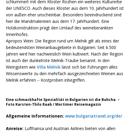
schlummert mit dem Kloster Rozhen ein weiteres Kulturerbe
der UNESCO. Auch dieses Kloster aus dem 10. Jahrhundert ist
von außen eher unscheinbar. Besonders beeindruckend sind
hier die Wandmalereien aus dem 17. Jahrhundert. Eine
Holzkonstruktion prägt den Umlauf des weineberankten
Innenhofes.
Apropos Wein: Die Region rund um Melnik gilt als eines der
bedeutendsten Weinanbaugebiete in Bulgarien. Seit 6.500
Jahren wird hier nachweislich Wein kultiviert. Nach der Region
ist auch der dunkelrote Melnik-Traube benannt. In den
Weingütern wie
Villa Melnik
lässt sich bei Führungen alles
Wissenswerte zu den mehrfach ausgezeichneten Weinen aus
Melnik erfahren – Kostproben inbegriffen.
Eine schmackhafte Spezialität in Bulgarien ist die Buhcha. –
Foto Karsten-Thilo Raab / Mortimer Reisemagazin
Allgemeine Informationen:
www.bulgariatravel.org/de/
Anreise:
Lufthansa und Austrian Airlines bieten von allen