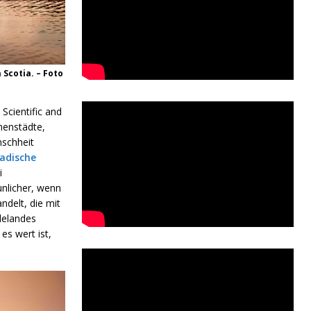
Scotia. – Foto
Scientific and
nenstädte,
nschheit
adische
i
nlicher, wenn
ndelt, die mit
delandes
es wert ist,