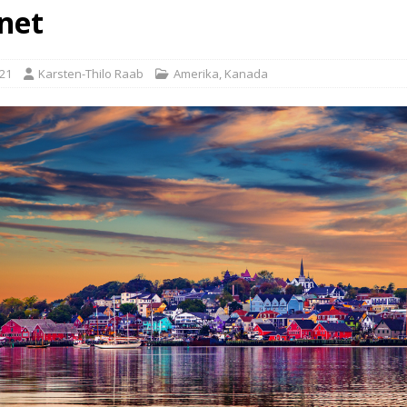
net
021
Karsten-Thilo Raab
Amerika
,
Kanada