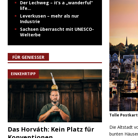
Der Lechweg – it’s a „wanderful“
life…
Leverkusen – mehr als nur
Industrie
Sachsen überrascht mit UNESCO-
Welterbe
FÜR GENIESSER
EINKEHRTIPP
Tolle Postkar
Die Altstadt 
Das Horváth: Kein Platz für
bunten Häusern
Konventionen