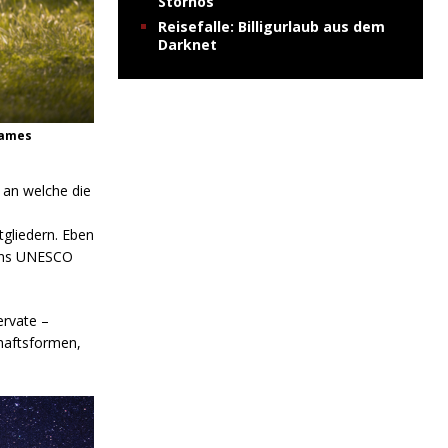
Stornos
Reisefalle: Billigurlaub aus dem
Darknet
James
 an welche die
gliedern. Eben
 ins UNESCO
ervate –
haftsformen,