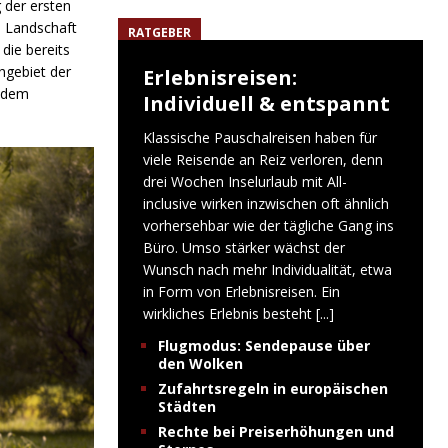
 der ersten
e Landschaft
RATGEBER
die bereits
hgebiet der
Erlebnisreisen:
r dem
Individuell & entspannt
Klassische Pauschalreisen haben für
viele Reisende an Reiz verloren, denn
drei Wochen Inselurlaub mit All-
inclusive wirken inzwischen oft ähnlich
vorhersehbar wie der tägliche Gang ins
Büro. Umso stärker wächst der
Wunsch nach mehr Individualität, etwa
in Form von Erlebnisreisen. Ein
wirkliches Erlebnis besteht
[...]
Flugmodus: Sendepause über
den Wolken
Zufahrtsregeln in europäischen
Städten
Rechte bei Preiserhöhungen und