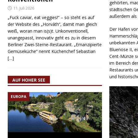
gehörten, mac
11. Juli 2026
städtischen Ge
außerdem als 
„Fuck caviar, eat veggies!“ – so steht es auf
der Website des „Horváth“, damit man gleich
Der Hafen von 
weiß, woran man is(s)t. Unkonventionell,
Hammerschläge
unangepasst, innovativ geht es zu in diesem
unbekannten A
Berliner Zwei-Sterne-Restaurant. „Emanzipierte
Bluenose II, e
Gemüseküche“ nennt Küchenchef Sebastian
Cent-Münze sc
[…]
im Bereich de
Restaurants un
und historisch
AUF HOHER SEE
EUROPA