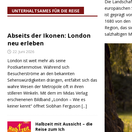
Die Landschaft
europäischen 
UNTERHALTSAMES FÜR DIE REISE
ist geprägt vo
1680 von den 
Region, das s
salzhaltigen 
Abseits der Ikonen: London
neu erleben
22. Juni 2026
London ist weit mehr als seine
Postkartenmotive. Während sich
Besucherströme an den bekannten
Sehenswürdigkeiten drängen, entfaltet sich das
wahre Wesen der Metropole oft in ihren
stilleren Winkeln. Mit dem im Midas Verlag
erschienenen Bildband „London – Wie es
keiner kennt“ öffnet Siobhan Ferguson
[...]
Halbzeit mit Aussicht – die
Reise zum Ich