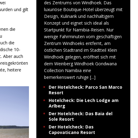
wei
des Zentrums von Windhoek. Das
urden und gilt
luxuriöse Boutique-Hotel überzeugt mit
Design, Kulinarik und nachhaltigem
Konzept und eignet sich ideal als
enen die
Startpunkt für Namibia-Reisen. Nur
u
wenige Fahrminuten vom geschäftigen
uch die
Zentrum Windhoeks entfernt, am
dische 10-
östlichen Stadtrand im Stadtteil Klein
. Aber auch
Windhoek gelegen, eröffnet sich mit
preisgekrönten
dem Weinberg Windhoek Gondwana
te, heitere
Collection Namibia eine
bemerkenswert ruhige
[...]
Der Hotelcheck: Parco San Marco
Resort
Hotelcheck: Die Lech Lodge am
Arlberg
Der Hotelcheck: Das Baia del
Sole Resort
Der Hotelcheck: Das
Capovaticano Resort