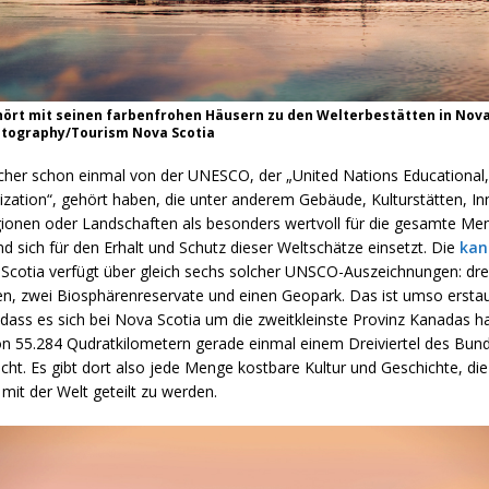
ört mit seinen farbenfrohen Häusern zu den Welterbestätten in Nova 
otography/Tourism Nova Scotia
icher schon einmal von der UNESCO, der „United Nations Educational, 
ization“, gehört haben, die unter anderem Gebäude, Kulturstätten, In
gionen oder Landschaften als besonders wertvoll für die gesamte Me
d sich für den Erhalt und Schutz dieser Weltschätze einsetzt. Die
kan
cotia verfügt über gleich sechs solcher UNSCO-Auszeichnungen: dre
en, zwei Biosphärenreservate und einen Geopark. Das ist umso erstau
ass es sich bei Nova Scotia um die zweitkleinste Provinz Kanadas ha
von 55.284 Qudratkilometern gerade einmal einem Dreiviertel des Bun
cht. Es gibt dort also jede Menge kostbare Kultur und Geschichte, die 
mit der Welt geteilt zu werden.