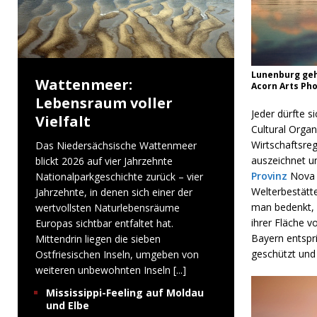
Lunenburg geh
Wattenmeer:
Acorn Arts Ph
Lebensraum voller
Jeder dürfte s
Vielfalt
Cultural Organ
Wirtschaftsre
Das Niedersächsische Wattenmeer
auszeichnet un
blickt 2026 auf vier Jahrzehnte
Provinz
Nova S
Nationalparkgeschichte zurück – vier
Welterbestätt
Jahrzehnte, in denen sich einer der
man bedenkt, d
wertvollsten Naturlebensräume
ihrer Fläche 
Europas sichtbar entfaltet hat.
Bayern entspri
Mittendrin liegen die sieben
geschützt und 
Ostfriesischen Inseln, umgeben von
weiteren unbewohnten Inseln
[...]
Mississippi-Feeling auf Moldau
und Elbe