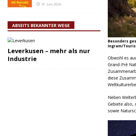
10. Juni 2026
ABSEITS BEKANNTER WEGE
Besonders gesc
Ingram/Touris
Leverkusen – mehr als nur
Industrie
Obwohl es auch
Grand-Pré Natio
Zusammenarbei
diese Zusamme
Weltkulturerbe
Neben Welterb
Gebiete also,
sowie Natursc