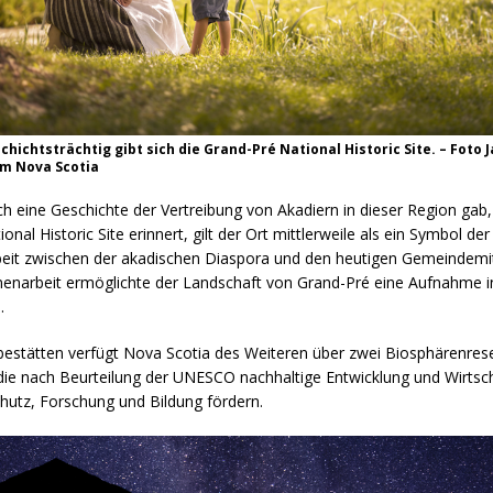
hichtsträchtig gibt sich die Grand-Pré National Historic Site. – Foto 
m Nova Scotia
 eine Geschichte der Vertreibung von Akadiern in dieser Region gab,
nal Historic Site erinnert, gilt der Ort mittlerweile als ein Symbol der
t zwischen der akadischen Diaspora und den heutigen Gemeindemit
narbeit ermöglichte der Landschaft von Grand-Pré eine Aufnahme
.
estätten verfügt Nova Scotia des Weiteren über zwei Biosphärenres
 die nach Beurteilung der UNESCO nachhaltige Entwicklung und Wirtsc
hutz, Forschung und Bildung fördern.