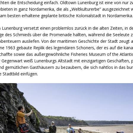
hten die Entscheidung einfach. Oldtown Lunenburg ist eine von nur z
bieten in ganz Nordamerika, die als „Weltkulturerbe“ ausgezeichnet w
am besten erhaltene geplante britische Kolonialstadt in Nordamerika.
Lunenburg versetzt einen problemlos zurück in die alten Zeiten, in d
 des Schmieds über die Promenade hallten, während die Seeleute z
benteuern ausliefen. Von der maritimen Geschichte der Stadt zeugt a
ine 1963 gebaute Replik des legendären Schoners, der es auf die kana
haffte sowie das außergewöhnliche Fisheries Museum of the Atlantic
r Gegenwart weiß Lunenburgs Altstadt mit einzigartigen Geschäften, 
d gemütlichen Gasthäusern zu bezaubern, die sich nahtlos in das bun
e Stadtbild einfügen.