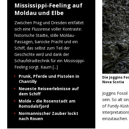
Mississippi-Feeling auf
Moldau und Elbe
Zwischen Prag und Dresden entfaltet
sich eine Flussreise voller Kontraste:
historische Städte, stille Moldau-
Passagen, barocke Pracht und ein
Schiff, das selbst zum Teil der
Geschichte wird und dank der
Schaufelradtechnik für ein Mississippi-
Feeling sorgt. Kaum
[...]
Prunk, Pferde und Pistolen in
Die Joggins Fo
Chantilly
Nova Scotia
Neueste Reiseerlebnisse auf
Joggins Fossil
dem Schiff
sein. So alt s
Molde – die Rosenstadt am
of Fundy-Küste
Romsdalsfjord
Interpretation
Normannischer Zauber lockt
nach Rouen
einzutauchen.