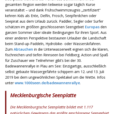
gesamten Region werden teilweise sogar täglich Kurse
veranstaltet – und dank Frühschwimmzeugnis „zertifiziert“
kehren Kids als Ente, Delfin, Frosch, Seepferdchen oder
Seepirat aus dem Urlaub zurück. Paddler, Segler oder Surfer
schätzen im größten geschlossenen Seengebiet
Europas
den
ganzen Sommer über ideale Bedingungen für ihren Sport. Aus
einer anderen Perspektive bestaunen Urlauber die Landschaft
beim Stand-up-Paddeln, Hydrobike- oder Wasserskifahren.
Zum
Abtauchen
in die Unterwasserwelt eignen sich die klaren,
fischreichen und tiefen Rinnseen bei Feldberg. Action und Spaß
für Zuschauer wie Teilnehmer gibt’s bei der 30.
Badewannenrallye in Plau am See: Einzigartige, ausschließlich
selbst gebaute Wassergefährte schippern am 12. und 13. Juli
2019 bei dem ungewöhnlichen Spektakel um die Wette. Infos
unter
www.1000seen.de/badewannenrallye
.
Mecklenburgische Seenplatte
Die Mecklenburgische Seenplatte bildet mit 1.117
natürlichen Gewässern das größte geschlossene Seengebiet