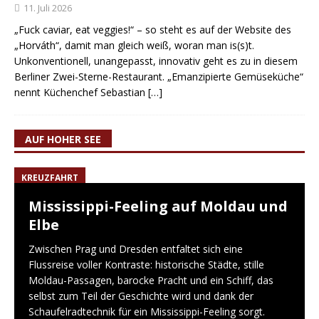
11. Juli 2026
„Fuck caviar, eat veggies!“ – so steht es auf der Website des
„Horváth“, damit man gleich weiß, woran man is(s)t.
Unkonventionell, unangepasst, innovativ geht es zu in diesem
Berliner Zwei-Sterne-Restaurant. „Emanzipierte Gemüseküche“
nennt Küchenchef Sebastian
[…]
AUF HOHER SEE
KREUZFAHRT
Mississippi-Feeling auf Moldau und
Elbe
Zwischen Prag und Dresden entfaltet sich eine
Flussreise voller Kontraste: historische Städte, stille
Moldau-Passagen, barocke Pracht und ein Schiff, das
selbst zum Teil der Geschichte wird und dank der
Schaufelradtechnik für ein Mississippi-Feeling sorgt.