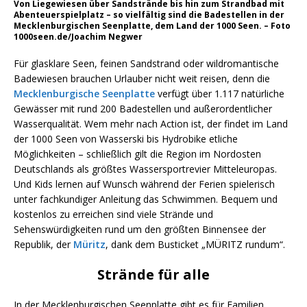
Von Liegewiesen über Sandstrände bis hin zum Strandbad mit
Abenteuerspielplatz – so vielfältig sind die Badestellen in der
Mecklenburgischen Seenplatte, dem Land der 1000 Seen. – Foto
1000seen.de/Joachim Negwer
Für glasklare Seen, feinen Sandstrand oder wildromantische
Badewiesen brauchen Urlauber nicht weit reisen, denn die
Mecklenburgische Seenplatte
verfügt über 1.117 natürliche
Gewässer mit rund 200 Badestellen und außerordentlicher
Wasserqualität. Wem mehr nach Action ist, der findet im Land
der 1000 Seen von Wasserski bis Hydrobike etliche
Möglichkeiten – schließlich gilt die Region im Nordosten
Deutschlands als größtes Wassersportrevier Mitteleuropas.
Und Kids lernen auf Wunsch während der Ferien spielerisch
unter fachkundiger Anleitung das Schwimmen. Bequem und
kostenlos zu erreichen sind viele Strände und
Sehenswürdigkeiten rund um den größten Binnensee der
Republik, der
Müritz
, dank dem Busticket „MÜRITZ rundum“.
Strände für alle
In der Mecklenburgischen Seenplatte gibt es für Familien