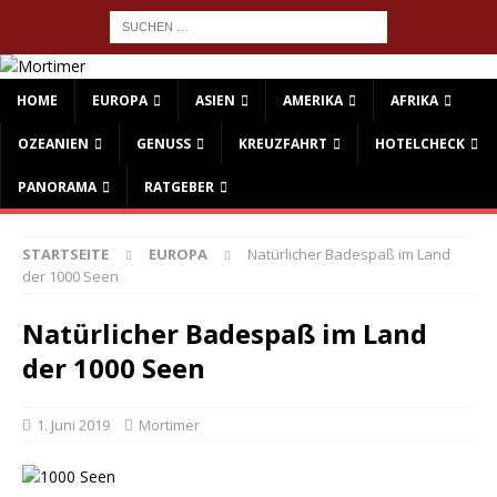
HOME
EUROPA
ASIEN
AMERIKA
AFRIKA
OZEANIEN
GENUSS
KREUZFAHRT
HOTELCHECK
PANORAMA
RATGEBER
STARTSEITE
EUROPA
Natürlicher Badespaß im Land
der 1000 Seen
Natürlicher Badespaß im Land
der 1000 Seen
1. Juni 2019
Mortimer