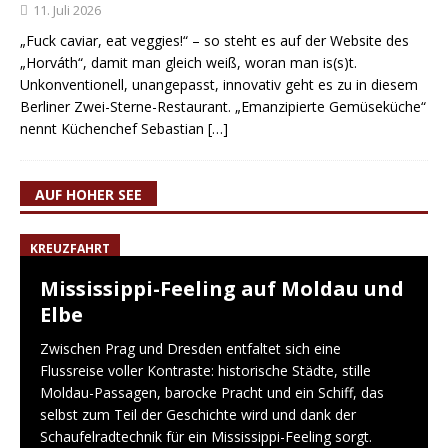
11. Juli 2026
„Fuck caviar, eat veggies!“ – so steht es auf der Website des
„Horváth“, damit man gleich weiß, woran man is(s)t.
Unkonventionell, unangepasst, innovativ geht es zu in diesem
Berliner Zwei-Sterne-Restaurant. „Emanzipierte Gemüseküche“
nennt Küchenchef Sebastian
[…]
AUF HOHER SEE
KREUZFAHRT
Mississippi-Feeling auf Moldau und
Elbe
Zwischen Prag und Dresden entfaltet sich eine
Flussreise voller Kontraste: historische Städte, stille
Moldau-Passagen, barocke Pracht und ein Schiff, das
selbst zum Teil der Geschichte wird und dank der
Schaufelradtechnik für ein Mississippi-Feeling sorgt.