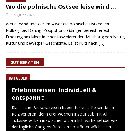
Wo die polnische Ostsee leise wird …
7. August 2026
Weite, Wind und Wellen – wer die polnische Ostsee von
Kolberg bis Danzig, Zoppot und Gdingen bereist, erlebt
Erholung am Meer in einer faszinierenden Mischung von Natur,
Kultur und bewegter Geschichte. Es ist kurz nach
[…]
GUT BERATEN
RATGEBER
Erlebnisreisen: Individuell &
entspannt
Klassische Pauschalreisen haben für viele Reisende an
Reiz verloren, denn drei Wochen Inselurlaub mit All-
inclusive wirken inzwischen oft ähnlich vorhersehbar wie
der tägliche Gang ins Büro. Umso stärker wächst der