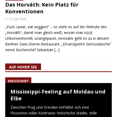
Das Horváth: Kein Platz für
Konventionen
11. Juli 2026
„Fuck caviar, eat veggies!“ – so steht es auf der Website des
„Horváth“, damit man gleich weiß, woran man is(s)t.
Unkonventionell, unangepasst, innovativ geht es zu in diesem
Berliner Zwei-Sterne-Restaurant. „Emanzipierte Gemüseküche“
nennt Küchenchef Sebastian
[…]
AUF HOHER SEE
KREUZFAHRT
Mississippi-Feeling auf Moldau und
Elbe
Zwischen Prag und Dresden entfaltet sich eine
Flussreise voller Kontraste: historische Städte, stille