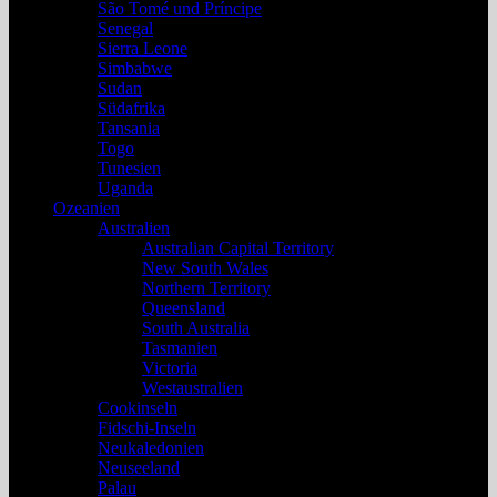
São Tomé und Príncipe
Senegal
Sierra Leone
Simbabwe
Sudan
Südafrika
Tansania
Togo
Tunesien
Uganda
Ozeanien
Australien
Australian Capital Territory
New South Wales
Northern Territory
Queensland
South Australia
Tasmanien
Victoria
Westaustralien
Cookinseln
Fidschi-Inseln
Neukaledonien
Neuseeland
Palau