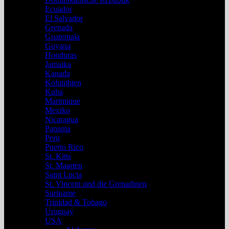
Ecuador
El Salvador
Grenada
Guatemala
Guyana
Honduras
Jamaika
Kanada
Kolumbien
Kuba
Martinique
Mexiko
Nicaragua
Panama
Peru
Puerto Rico
St. Kitts
St. Maarten
Saint Lucia
St. Vincent und die Grenadinen
Suriname
Trinidad & Tobago
Uruguay
USA