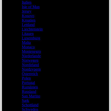
Italien
Isle of Man
Jersey
Kosovo
Kroatien
Lettland
Liechtenstein
Litauen
Luxemburg
Malta
Monaco
Montenegro
Niederlande
Norwegen
Nordirland
Nordzypern
Österreich
Polen
Portugal
Rumänien
Russland
San Marino
Sark
Schottland
Schweden