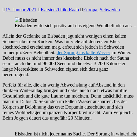
15. Januar 2021
Karsten-Thilo Raab
Europa
,
Schweden
Eisbaden wirkt sich positiv auf das eigene Wohlbefinden aus
Allein der Gedanke an Eisbaden jagt nicht wenigen einen kalten
Schauer über den Rücken. Was für viele auf den ersten Blick
abschreckend erscheinen mag, erfreut sich jedoch in Schweden
immer größerer Beliebtheit:
der Sprung ins kalte Wasser
im Winter.
Dabei muss es nicht immer das klassische Eisloch nach der Sauna
sein – auch die rund 96.000 Seen und die etwa 3.200 Kilometer
lange Meeresküste in Schweden eignen sich dazu ganz
hervorragend.
Perfekt für alle, die ein wenig Abwechslung auf Abstand in den
dunklen Winteralltag bringen und dabei auch noch etwas für ihre
Gesundheit und die gute Laune tun möchten. Denn tatsächlich muss
man nur 15 bis 20 Sekunden im kalten Wasser ausharren, bis der
Körper zur Belohnung das erste Dopamin ausschüttet und sich
reines Wohlbehagen im ganzen Körper breit macht. Zum Vergleich:
Beim Joggen dauert das ungefähr 20 Minuten.
Eisbaden ist nicht jedermanns Sache. Der Sprung in winterli