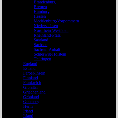
Brandenburg
Bremen
Hamburg
Hessen
Mecklenburg-Vorpommern
Niedersachsen
Nordrhein-Westfalen
Rheinland-Pfalz
Saarland
Sachsen
Sachsen-Anhalt
Schleswig-Holstein
Thüringen
England
Estland
Färöer-Inseln
Finnland
Frankreich
Gibraltar
Griechenland
Grönland
Guernsey
Herm
Irland
Island