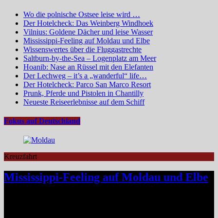
Wo die polnische Ostsee leise wird …
Der Hotelcheck: Das Weinberg Windhoek
Vilnius: Goldene Dächer und leise Wasser
Mississippi-Feeling auf Moldau und Elbe
Wissenswertes über die Fluggastrechte
Saltburn-by-the-Sea – Logenplatz am Meer
Hoanib: Nase an Rüssel mit den Elefanten
Der Lechweg – it’s a „wanderful“ life…
Der Hotelcheck: Parco San Marco Resort
Prunk, Pferde und Pistolen in Chantilly
Neueste Reiseerlebnisse auf dem Schiff
Fokus auf Deutschland
Kreuzfahrt
Mississippi-Feeling auf Moldau und Elbe
Zwischen Prag und Dresden entfaltet sich eine Flussreise voller
Kontraste: historische Städte, stille Moldau-Passagen, barocke
Pracht und ein Schiff, das selbst zum Teil der Geschichte wird und