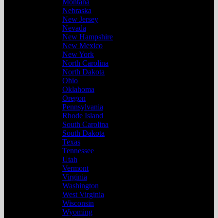
Montana
Nebraska
New Jersey
Nevada
New Hampshire
New Mexico
New York
North Carolina
North Dakota
Ohio
Oklahoma
Oregon
Pennsylvania
Rhode Island
South Carolina
South Dakota
Texas
Tennessee
Utah
Vermont
Virginia
Washington
West Virginia
Wisconsin
Wyoming