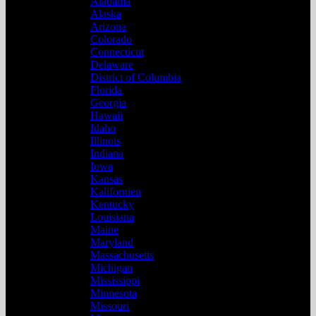
Alabama
Alaska
Arizona
Colorado
Connecticut
Delaware
District of Columbia
Florida
Georgia
Hawaii
Idaho
Illinois
Indiana
Iowa
Kansas
Kalifornien
Kentucky
Louisiana
Maine
Maryland
Massachusetts
Michigan
Mississippi
Minnesota
Missouri