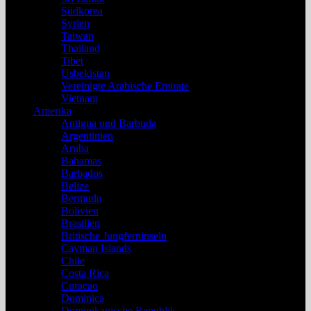
Südkorea
Syrien
Taiwan
Thailand
Tibet
Usbekistan
Vereinigte Arabische Emirate
Vietnam
Amerika
Antigua und Barbuda
Argentinien
Aruba
Bahamas
Barbados
Belize
Bermuda
Bolivien
Brasilien
Britische Jungferninseln
Cayman Islands
Chile
Costa Rica
Curacao
Dominica
Dominikanische Republik