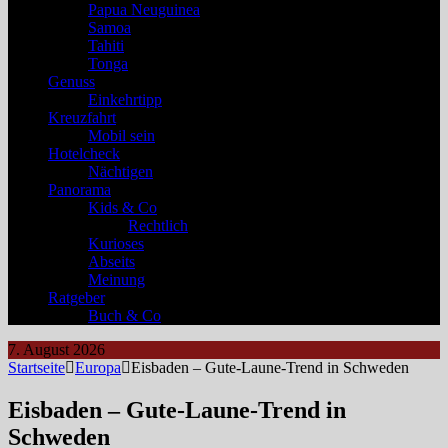
Papua Neuguinea
Samoa
Tahiti
Tonga
Genuss
Einkehrtipp
Kreuzfahrt
Mobil sein
Hotelcheck
Nächtigen
Panorama
Kids & Co
Rechtlich
Kurioses
Abseits
Meinung
Ratgeber
Buch & Co
7. August 2026
Startseite
Europa
Eisbaden – Gute-Laune-Trend in Schweden
Eisbaden – Gute-Laune-Trend in
Schweden