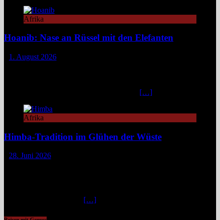
Afrika
Hoanib: Nase an Rüssel mit den Elefanten
1. August 2026
Das Hoanib Elephant Camp im Nordwesten Namibias steht für eine
neue Art des Reisens: exklusiv, datenbasiert und tief verbunden mit
einem der sensibelsten Ökosysteme Afrikas. Die Region Kunene im
Nordwesten von Namibia, lange unter dem
[…]
Afrika
Himba-Tradition im Glühen der Wüste
28. Juni 2026
Im Nordwesten Namibias, wo das ausgetrocknete Bett des Hoanib-
Flusses sich wie eine Lebensader durch eine der unwirtlichsten
Landschaften der Erde zieht, flimmert die Luft in der
unbarmherzigen Mittagshitze. Hier, zwischen schroffen Bergen und
staubigen Wüstenbänken
[…]
Reisen mit Genuss