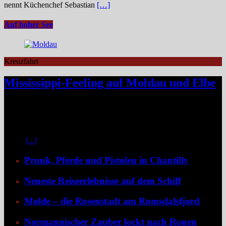
nennt Küchenchef Sebastian
[…]
Auf hoher See
Kreuzfahrt
Mississippi-Feeling auf Moldau und Elbe
Zwischen Prag und Dresden entfaltet sich eine Flussreise voller
Kontraste: historische Städte, stille Moldau-Passagen, barocke
Pracht und ein Schiff, das selbst zum Teil der Geschichte wird und
dank der Schaufelradtechnik für ein Mississippi-Feeling sorgt.
Kaum
[...]
Prunk, Pferde und Pistolen in Chantilly
Neueste Reiseerlebnisse auf dem Schiff
Molde – die Rosenstadt am Romsdalsfjord
Normannischer Zauber lockt nach Rouen