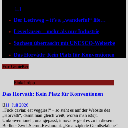
dank der Schaufelradtechnik für ein Mississippi-Feeling sorgt.
Kaum
[...]
Der Lechweg – it’s a „wanderful“ life…
Leverkusen – mehr als nur Industrie
Sachsen überrascht mit UNESCO-Welterbe
Das Horváth: Kein Platz für Konventionen
Für Genießer
Einkehrtipp
Das Horváth: Kein Platz für Konventionen
11. Juli 2026
„Fuck caviar, eat veggies!“ – so steht es auf der Website des
„Horváth“, damit man gleich weiß, woran man is(s)t.
Unkonventionell, unangepasst, innovativ geht es zu in diesem
Berliner Zwei-Sterne-Restaurant. „Emanzipierte Gemüseküche“