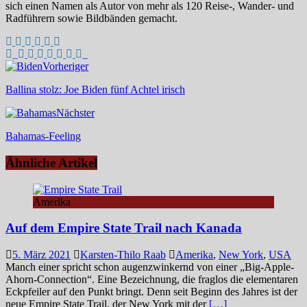
sich einen Namen als Autor von mehr als 120 Reise-, Wander- und
Radführern sowie Bildbänden gemacht.
Vorheriger
Ballina stolz: Joe Biden fünf Achtel irisch
Nächster
Bahamas-Feeling
Ähnliche Artikel
Amerika
Auf dem Empire State Trail nach Kanada
5. März 2021
Karsten-Thilo Raab
Amerika
,
New York
,
USA
Manch einer spricht schon augenzwinkernd von einer „Big-Apple-
Ahorn-Connection“. Eine Bezeichnung, die fraglos die elementaren
Eckpfeiler auf den Punkt bringt. Denn seit Beginn des Jahres ist der
neue Empire State Trail, der New York mit der
[…]