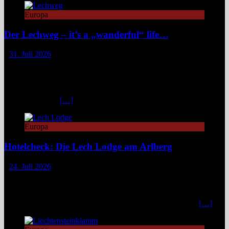
Europa
Der Lechweg – it’s a „wanderful“ life…
31. Juli 2026
Zwischen türkisblauem Bergsee und Königsschlössern erzählt der
Lechweg eine Geschichte von ungezähmter Natur, alpiner Kultur
und moderatem Weitwandern durch zwei Länder und drei
Regionen. Still und beinahe entrückt liegt der Formarinsee in den
Lechtaler Alpen.
[…]
Europa
Hotelcheck: Die Lech Lodge am Arlberg
24. Juli 2026
Die Lech Lodge am Arlberg in Österreich verbindet alpine
Zurückhaltung mit diskretem Luxus. Eleganz, großer Komfort und
ein individueller Service verwandeln den Aufenthalt in ein stilvolles,
privates Bergrefugium. In einer Zeit, in der viele Häuser mit
[…]