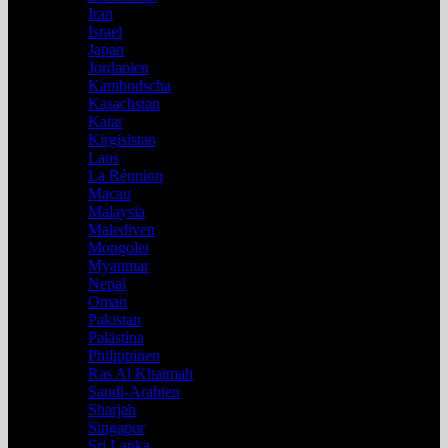
Iran
Israel
Japan
Jordanien
Kambodscha
Kasachstan
Katar
Kirgisistan
Laos
La Réunion
Macau
Malaysia
Malediven
Mongolei
Myanmar
Nepal
Oman
Pakistan
Palästina
Philippinen
Ras Al Khaimah
Saudi-Arabien
Sharjah
Singapur
Sri Lanka