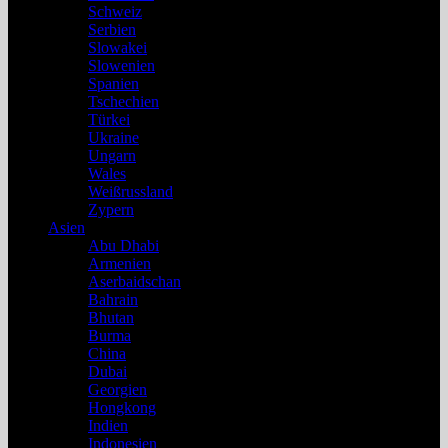
Schweiz
Serbien
Slowakei
Slowenien
Spanien
Tschechien
Türkei
Ukraine
Ungarn
Wales
Weißrussland
Zypern
Asien
Abu Dhabi
Armenien
Aserbaidschan
Bahrain
Bhutan
Burma
China
Dubai
Georgien
Hongkong
Indien
Indonesien