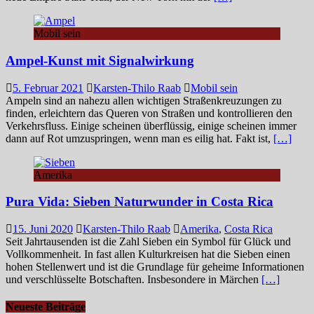
Mobil sein
Ampel-Kunst mit Signalwirkung
5. Februar 2021
Karsten-Thilo Raab
Mobil sein
Ampeln sind an nahezu allen wichtigen Straßenkreuzungen zu
finden, erleichtern das Queren von Straßen und kontrollieren den
Verkehrsfluss. Einige scheinen überflüssig, einige scheinen immer
dann auf Rot umzuspringen, wenn man es eilig hat. Fakt ist,
[…]
Amerika
Pura Vida: Sieben Naturwunder in Costa Rica
15. Juni 2020
Karsten-Thilo Raab
Amerika
,
Costa Rica
Seit Jahrtausenden ist die Zahl Sieben ein Symbol für Glück und
Vollkommenheit. In fast allen Kulturkreisen hat die Sieben einen
hohen Stellenwert und ist die Grundlage für geheime Informationen
und verschlüsselte Botschaften. Insbesondere in Märchen
[…]
Neueste Beiträge