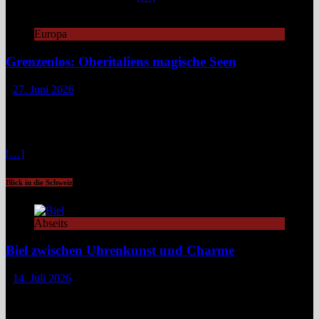
Europa
Grenzenlos: Oberitaliens magische Seen
27. Juni 2026
Zwischen Piemont, Lombardei und dem Tessin verläuft keine harte
Linie, sondern ein fließender Übergang aus blauem Wasser, grünen
Bergen und spannenden Geschichten. Wer sich hier fortbewegt, tut
das selten geradlinig. Fähren kreuzen gemächlich über spiegelnde
[…]
Blick in die Schweiz
Abseits
Biel zwischen Uhrenkunst und Charme
14. Juli 2026
Zeit spielt für die Schweizer Uhrenstadt Biel eine elementare Rolle.
Und Zeit sollte man sich nehmen, um diese als Ausflugsziel oft
unterschätzte und sehenswerte Stadt am Bieler See am Fuße des