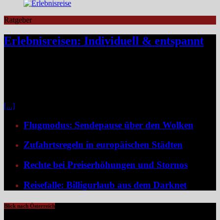
Ratgeber
Erlebnisreisen: Individuell & entspannt
Klassische Pauschalreisen haben für viele Reisende an Reiz
verloren, denn drei Wochen Inselurlaub mit All-inclusive wirken
inzwischen oft ähnlich vorhersehbar wie der tägliche Gang ins
Büro. Umso stärker wächst der Wunsch nach mehr Individualität,
etwa in Form von Erlebnisreisen. Ein wirkliches Erlebnis besteht
[...]
Flugmodus: Sendepause über den Wolken
Zufahrtsregeln in europäischen Städten
Rechte bei Preiserhöhungen und Stornos
Reisefalle: Billigurlaub aus dem Darknet
Blick nach Österreich