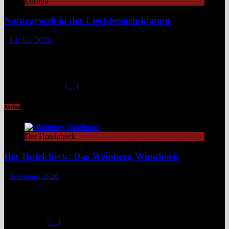
Europa
Naturgewalt in der Liechtensteinklamm
13. Juli 2026
Die Liechtensteinklamm im Salzburger Land erweist sich als ein
spektakuläres Naturwunder mit imposanten Felswänden, modernen
Stegen und faszinierenden Lichtspielen. Ideal für Wandernde und
Naturfans. Wer glaubt, in den österreichischen Alpen ließe sich
immer und überall
[…]
Afrika
Der Hotelcheck
Der Hotelcheck: Das Weinberg Windhoek
6. August 2026
Das Weinberg Windhoek in Namibia ist ein elegantes Boutique-
Hotel unweit des Zentrums von Windhoek. Das luxuriöse Boutique-
Hotel überzeugt mit Design, Kulinarik und nachhaltigem Konzept
und eignet sich ideal als Startpunkt für Namibia-Reisen. Nur wenige
Fahrminuten
[…]