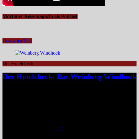
Mortimer Reisemagazin als Podcast
Hotels im Test
Der Hotelcheck
Der Hotelcheck: Das Weinberg Windhoek
Das Weinberg Windhoek in Namibia ist ein elegantes Boutique-
Hotel unweit des Zentrums von Windhoek. Das luxuriöse Boutique-
Hotel überzeugt mit Design, Kulinarik und nachhaltigem Konzept
und eignet sich ideal als Startpunkt für Namibia-Reisen. Nur wenige
Fahrminuten vom geschäftigen Zentrum Windhoeks entfernt, am
östlichen Stadtrand im Stadtteil Klein Windhoek gelegen, eröffnet
sich mit dem Weinberg Windhoek Gondwana Collection Namibia
eine bemerkenswert ruhige
[...]