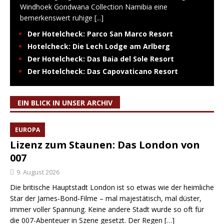
Windhoek Gondwana Collection Namibia eine
bemerkenswert ruhige
[...]
Der Hotelcheck: Parco San Marco Resort
Hotelcheck: Die Lech Lodge am Arlberg
Der Hotelcheck: Das Baia del Sole Resort
Der Hotelcheck: Das Capovaticano Resort
EIN BLICK IN UNSER ARCHIV
EUROPA
Lizenz zum Staunen: Das London von
007
9. August 2026
Die britische Hauptstadt London ist so etwas wie der heimliche
Star der James‑Bond‑Filme – mal majestätisch, mal düster,
immer voller Spannung. Keine andere Stadt wurde so oft für
die 007-Abenteuer in Szene gesetzt. Der Regen
[…]