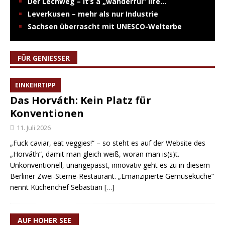
Der Lechweg – it’s a „wanderful“ life…
Leverkusen – mehr als nur Industrie
Sachsen überrascht mit UNESCO-Welterbe
FÜR GENIESSER
EINKEHRTIPP
Das Horváth: Kein Platz für
Konventionen
11. Juli 2026
„Fuck caviar, eat veggies!“ – so steht es auf der Website des
„Horváth“, damit man gleich weiß, woran man is(s)t.
Unkonventionell, unangepasst, innovativ geht es zu in diesem
Berliner Zwei-Sterne-Restaurant. „Emanzipierte Gemüseküche“
nennt Küchenchef Sebastian
[…]
AUF HOHER SEE