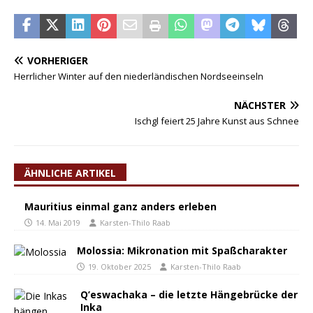
VORHERIGER
Herrlicher Winter auf den niederländischen Nordseeinseln
NÄCHSTER
Ischgl feiert 25 Jahre Kunst aus Schnee
ÄHNLICHE ARTIKEL
Mauritius einmal ganz anders erleben
14. Mai 2019
Karsten-Thilo Raab
Molossia: Mikronation mit Spaßcharakter
19. Oktober 2025
Karsten-Thilo Raab
Q’eswachaka – die letzte Hängebrücke der
Inka