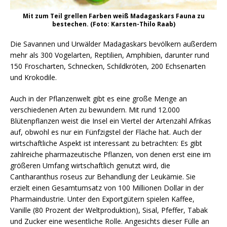
Mit zum Teil grellen Farben weiß Madagaskars Fauna zu
bestechen. (Foto: Karsten-Thilo Raab)
Die Savannen und Urwälder Madagaskars bevölkern außerdem
mehr als 300 Vogelarten, Reptilien, Amphibien, darunter rund
150 Froscharten, Schnecken, Schildkröten, 200 Echsenarten
und Krokodile.
Auch in der Pflanzenwelt gibt es eine große Menge an
verschiedenen Arten zu bewundern. Mit rund 12.000
Blütenpflanzen weist die Insel ein Viertel der Artenzahl Afrikas
auf, obwohl es nur ein Fünfzigstel der Fläche hat. Auch der
wirtschaftliche Aspekt ist interessant zu betrachten: Es gibt
zahlreiche pharmazeutische Pflanzen, von denen erst eine im
größeren Umfang wirtschaftlich genutzt wird, die
Cantharanthus roseus zur Behandlung der Leukämie. Sie
erzielt einen Gesamtumsatz von 100 Millionen Dollar in der
Pharmaindustrie. Unter den Exportgütern spielen Kaffee,
Vanille (80 Prozent der Weltproduktion), Sisal, Pfeffer, Tabak
und Zucker eine wesentliche Rolle. Angesichts dieser Fülle an