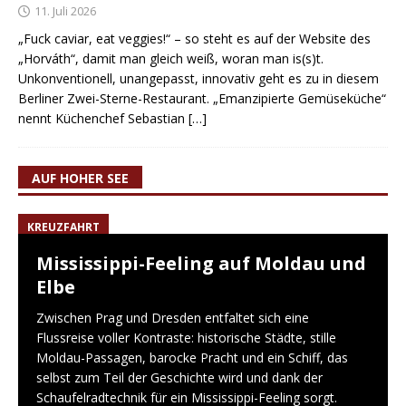
11. Juli 2026
„Fuck caviar, eat veggies!“ – so steht es auf der Website des
„Horváth“, damit man gleich weiß, woran man is(s)t.
Unkonventionell, unangepasst, innovativ geht es zu in diesem
Berliner Zwei-Sterne-Restaurant. „Emanzipierte Gemüseküche“
nennt Küchenchef Sebastian
[…]
AUF HOHER SEE
KREUZFAHRT
Mississippi-Feeling auf Moldau und
Elbe
Zwischen Prag und Dresden entfaltet sich eine
Flussreise voller Kontraste: historische Städte, stille
Moldau-Passagen, barocke Pracht und ein Schiff, das
selbst zum Teil der Geschichte wird und dank der
Schaufelradtechnik für ein Mississippi-Feeling sorgt.