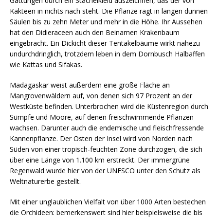
Gattungen durch ein Stachelkleid auszeichnen, das der von
Kakteen in nichts nach steht. Die Pflanze ragt in langen dünnen
Säulen bis zu zehn Meter und mehr in die Höhe. Ihr Aussehen
hat den Didieraceen auch den Beinamen Krakenbaum
eingebracht. Ein Dickicht dieser Tentakelbäume wirkt nahezu
undurchdringlich, trotzdem leben in dem Dornbusch Halbaffen
wie Kattas und Sifakas.
Madagaskar weist außerdem eine große Fläche an
Mangrovenwäldern auf, von denen sich 97 Prozent an der
Westküste befinden. Unterbrochen wird die Küstenregion durch
Sümpfe und Moore, auf denen freischwimmende Pflanzen
wachsen. Darunter auch die endemische und fleischfressende
Kannenpflanze. Der Osten der Insel wird von Norden nach
Süden von einer tropisch-feuchten Zone durchzogen, die sich
über eine Länge von 1.100 km erstreckt. Der immergrüne
Regenwald wurde hier von der UNESCO unter den Schutz als
Weltnaturerbe gestellt.
Mit einer unglaublichen Vielfalt von über 1000 Arten bestechen
die Orchideen: bemerkenswert sind hier beispielsweise die bis