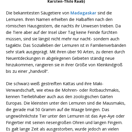
Karsten-Thilo Raab)
Die bekanntesten Säugetiere von
Madagaskar
sind die
Lemuren. Ihren Namen erhielten die Halbaffen nach den
römischen Hausgeistern, die nachts ihr Unwesen trieben. Da
die Tiere aber auf der Insel über Tag keine Feinde fürchten
müssen, sind sie längst nicht mehr nur nacht- sondern auch
tagaktiv. Das Sozialleben der Lemuren ist in Familienverbänden
sehr stark ausgeprägt. Mit ihren über 90 Arten, zu denen durch
Neuentdeckungen in abgelegenen Gebieten ständig neue
hinzukommen, rangieren sie in ihrer Größe von Kleinkindgroß
bis zu einer „handvoll“.
Die schwarz-weiß gestreiften Kattas und ihre Maki-
Verwandschaft, wie etwa die Mohren- oder Rotbauchmakis,
kennen Tierliebhaber auch aus den zoologischen Gärten
Europas. Die kleinsten unter den Lemuren sind die Mausmakis,
die gerade mal 50 Gramm auf die Waage bringen. Das
ungewöhnlichste Tier unter den Lemuren ist das Aye-Aye oder
Fingertier mit seinen riesengroßen Ohren und langen Fingern.
Es galt lange Zeit als ausgestorben, wurde jedoch an vielen