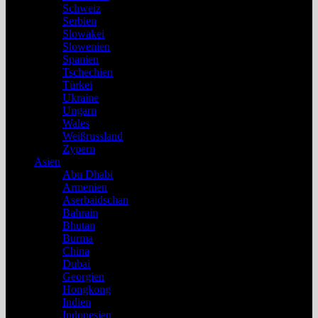
Schweiz
Serbien
Slowakei
Slowenien
Spanien
Tschechien
Türkei
Ukraine
Ungarn
Wales
Weißrussland
Zypern
Asien
Abu Dhabi
Armenien
Aserbaidschan
Bahrain
Bhutan
Burma
China
Dubai
Georgien
Hongkong
Indien
Indonesien