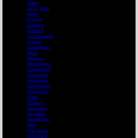
Italien
Isle of Man
Jersey
Kosovo
Kroatien
Lettland
Liechtenstein
Litauen
Luxemburg
Malta
Monaco
Montenegro
Niederlande
Norwegen
Nordirland
Nordzypern
Österreich
Polen
Portugal
Rumänien
Russland
San Marino
Sark
Schottland
Schweden