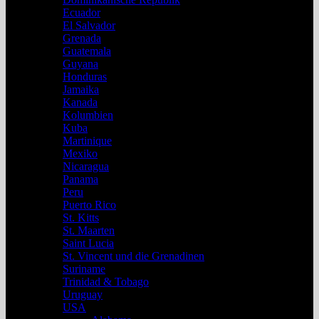
Ecuador
El Salvador
Grenada
Guatemala
Guyana
Honduras
Jamaika
Kanada
Kolumbien
Kuba
Martinique
Mexiko
Nicaragua
Panama
Peru
Puerto Rico
St. Kitts
St. Maarten
Saint Lucia
St. Vincent und die Grenadinen
Suriname
Trinidad & Tobago
Uruguay
USA