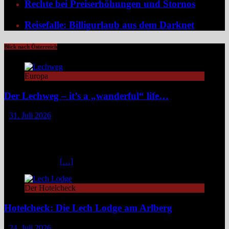
Rechte bei Preiserhöhungen und Stornos
Reisefalle: Billigurlaub aus dem Darknet
Blick nach Österreich
Europa
Der Lechweg – it’s a „wanderful“ life…
31. Juli 2026
Zwischen türkisblauem Bergsee und Königsschlössern erzählt der
Lechweg eine Geschichte von ungezähmter Natur, alpiner Kultur
und moderatem Weitwandern durch zwei Länder und drei
Regionen. Still und beinahe entrückt liegt der Formarinsee in den
Lechtaler Alpen.
[…]
Der Hotelcheck
Hotelcheck: Die Lech Lodge am Arlberg
24. Juli 2026