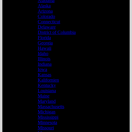
Alabama
Alaska
Arizona
Colorado
Connecticut
Delaware
District of Columbia
Florida
Georgia
Hawaii
Idaho
Illinois
Indiana
Iowa
Kansas
Kalifornien
Kentucky
Louisiana
Maine
Maryland
Massachusetts
Michigan
Mississippi
Minnesota
Missouri