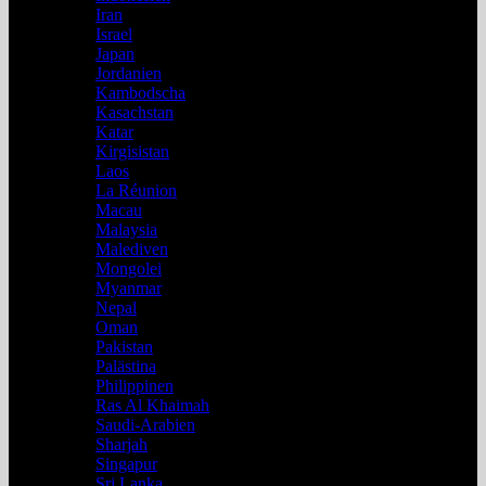
Iran
Israel
Japan
Jordanien
Kambodscha
Kasachstan
Katar
Kirgisistan
Laos
La Réunion
Macau
Malaysia
Malediven
Mongolei
Myanmar
Nepal
Oman
Pakistan
Palästina
Philippinen
Ras Al Khaimah
Saudi-Arabien
Sharjah
Singapur
Sri Lanka