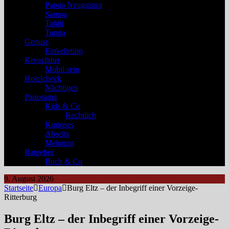
Papua Neuguinea
Samoa
Tahiti
Tonga
Genuss
Einkehrtipp
Kreuzfahrt
Mobil sein
Hotelcheck
Nächtigen
Panorama
Kids & Co
Rechtlich
Kurioses
Abseits
Meinung
Ratgeber
Buch & Co
9. August 2026
Startseite
Europa
Burg Eltz – der Inbegriff einer Vorzeige-
Ritterburg
Burg Eltz – der Inbegriff einer Vorzeige-