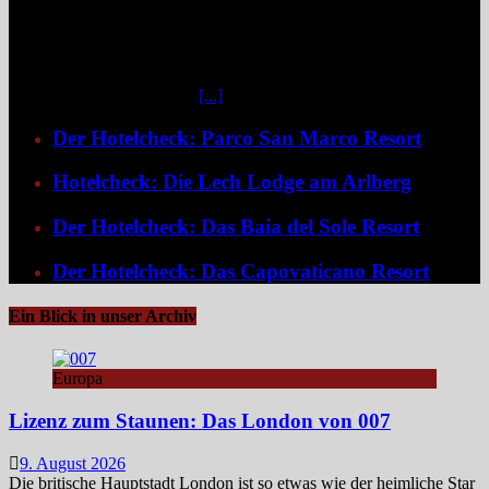
und eignet sich ideal als Startpunkt für Namibia-Reisen. Nur wenige
Fahrminuten vom geschäftigen Zentrum Windhoeks entfernt, am
östlichen Stadtrand im Stadtteil Klein Windhoek gelegen, eröffnet
sich mit dem Weinberg Windhoek Gondwana Collection Namibia
eine bemerkenswert ruhige
[...]
Der Hotelcheck: Parco San Marco Resort
Hotelcheck: Die Lech Lodge am Arlberg
Der Hotelcheck: Das Baia del Sole Resort
Der Hotelcheck: Das Capovaticano Resort
Ein Blick in unser Archiv
Europa
Lizenz zum Staunen: Das London von 007
9. August 2026
Die britische Hauptstadt London ist so etwas wie der heimliche Star