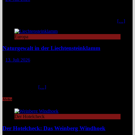
Die Lech Lodge am Arlberg in Österreich verbindet alpine
Zurückhaltung mit diskretem Luxus. Eleganz, großer Komfort und
ein individueller Service verwandeln den Aufenthalt in ein stilvolles,
privates Bergrefugium. In einer Zeit, in der viele Häuser mit
[…]
Europa
Naturgewalt in der Liechtensteinklamm
13. Juli 2026
Die Liechtensteinklamm im Salzburger Land erweist sich als ein
spektakuläres Naturwunder mit imposanten Felswänden, modernen
Stegen und faszinierenden Lichtspielen. Ideal für Wandernde und
Naturfans. Wer glaubt, in den österreichischen Alpen ließe sich
immer und überall
[…]
Afrika
Der Hotelcheck
Der Hotelcheck: Das Weinberg Windhoek