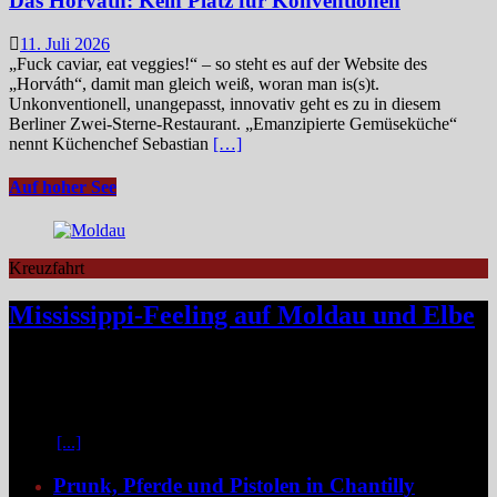
Das Horváth: Kein Platz für Konventionen
11. Juli 2026
„Fuck caviar, eat veggies!“ – so steht es auf der Website des
„Horváth“, damit man gleich weiß, woran man is(s)t.
Unkonventionell, unangepasst, innovativ geht es zu in diesem
Berliner Zwei-Sterne-Restaurant. „Emanzipierte Gemüseküche“
nennt Küchenchef Sebastian
[…]
Auf hoher See
Kreuzfahrt
Mississippi-Feeling auf Moldau und Elbe
Zwischen Prag und Dresden entfaltet sich eine Flussreise voller
Kontraste: historische Städte, stille Moldau-Passagen, barocke
Pracht und ein Schiff, das selbst zum Teil der Geschichte wird und
dank der Schaufelradtechnik für ein Mississippi-Feeling sorgt.
Kaum
[...]
Prunk, Pferde und Pistolen in Chantilly