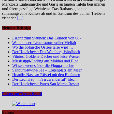
Marktpatz Einheimische und Gäste an langen Tafeln beisammen
und feiern gesellige Weinfeste. Das Rathaus gibt eine
stimmungsvolle Kulisse ab und im Zentrum des bunten Treibens
zieht der
[…]
Neueste Beiträge
Lizenz zum Staunen: Das London von 007
Wattenmeer: Lebensraum voller Vielfalt
Wo die polnische Ostsee leise wird …
Der Hotelcheck: Das Weinberg Windhoek
Vilnius: Goldene Dächer und leise Wasser
Mississippi-Feeling auf Moldau und Elbe
Wissenswertes über die Fluggastrechte
Saltburn-by-the-Sea – Logenplatz am Meer
Hoanib: Nase an Rüssel mit den Elefanten
Der Lechweg – it’s a „wanderful“ life…
Der Hotelcheck: Parco San Marco Resort
Fokus auf Deutschland
Europa