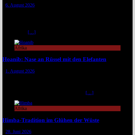
6. August 2026
Das Weinberg Windhoek in Namibia ist ein elegantes Boutique-
Hotel unweit des Zentrums von Windhoek. Das luxuriöse Boutique-
Hotel überzeugt mit Design, Kulinarik und nachhaltigem Konzept
und eignet sich ideal als Startpunkt für Namibia-Reisen. Nur wenige
Fahrminuten
[…]
Afrika
Hoanib: Nase an Rüssel mit den Elefanten
1. August 2026
Das Hoanib Elephant Camp im Nordwesten Namibias steht für eine
neue Art des Reisens: exklusiv, datenbasiert und tief verbunden mit
einem der sensibelsten Ökosysteme Afrikas. Die Region Kunene im
Nordwesten von Namibia, lange unter dem
[…]
Afrika
Himba-Tradition im Glühen der Wüste
28. Juni 2026