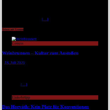
Im Nordwesten Namibias, wo das ausgetrocknete Bett des Hoanib-
Flusses sich wie eine Lebensader durch eine der unwirtlichsten
Landschaften der Erde zieht, flimmert die Luft in der
unbarmherzigen Mittagshitze. Hier, zwischen schroffen Bergen und
staubigen Wüstenbänken
[…]
Reisen mit Genuss
Genuss
Weinbrunnen – Kultur zum Anstoßen
18. Juli 2026
Eine Tour zu Europas Weinbrunnen führt zu Pilgerwegen,
mittelalterlichen Dörfern und modernen Winzerinitiativen. Überall
dort, wo Wein unentgeltlich fließt, steckt eine Idee dahinter:
Gemeinschaft, Kultur und ein kleines Stück Magie. Europa ist reich
an Mythen,
[…]
Einkehrtipp
Das Horváth: Kein Platz für Konventionen