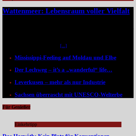
Wattenmeer: Lebensraum voller Vielfalt
Das Niedersächsische Wattenmeer blickt 2026 auf vier Jahrzehnte
Nationalparkgeschichte zurück – vier Jahrzehnte, in denen sich einer
der wertvollsten Naturlebensräume Europas sichtbar entfaltet hat.
Mittendrin liegen die sieben Ostfriesischen Inseln, umgeben von
weiteren unbewohnten Inseln
[...]
Mississippi-Feeling auf Moldau und Elbe
Der Lechweg – it’s a „wanderful“ life…
Leverkusen – mehr als nur Industrie
Sachsen überrascht mit UNESCO-Welterbe
Für Genießer
Einkehrtipp