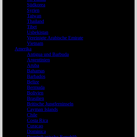
Südkorea
Syrien
Taiwan
Thailand
Tibet
Usbekistan
Vereinigte Arabische Emirate
Vietnam
Amerika
Antigua und Barbuda
Argentinien
Aruba
Bahamas
Barbados
Belize
Bermuda
Bolivien
Brasilien
Britische Jungferninseln
Cayman Islands
Chile
Costa Rica
Curacao
Dominica
Dominikanische Republik