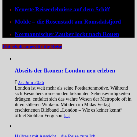
Neueste Reiseerlebnisse auf dem Schiff
Molde – die Rosenstadt am Romsdalsfjord
Normannischer Zauber lockt nach Rouen
Unterhaltsames für die Reise
Abseits der Ikonen: London neu erleben
22. Juni 2026
London ist weit mehr als seine Postkartenmotive. Während
sich Besucherströme an den bekannten Sehenswürdigkeiten
drängen, entfaltet sich das wahre Wesen der Metropole oft in
ihren stilleren Winkeln. Mit dem im Midas Verlag
erschienenen Bildband „London – Wie es keiner kennt“
öffnet Siobhan Ferguson
[...]
Halbzeit mit Aussicht – die Reise zum Ich