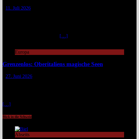
11. Juli 2026
„Fuck caviar, eat veggies!“ – so steht es auf der Website des
„Horváth“, damit man gleich weiß, woran man is(s)t.
Unkonventionell, unangepasst, innovativ geht es zu in diesem
Berliner Zwei-Sterne-Restaurant. „Emanzipierte Gemüseküche“
nennt Küchenchef Sebastian
[…]
Europa
Grenzenlos: Oberitaliens magische Seen
27. Juni 2026
Zwischen Piemont, Lombardei und dem Tessin verläuft keine harte
Linie, sondern ein fließender Übergang aus blauem Wasser, grünen
Bergen und spannenden Geschichten. Wer sich hier fortbewegt, tut
das selten geradlinig. Fähren kreuzen gemächlich über spiegelnde
[…]
Blick in die Schweiz
Abseits