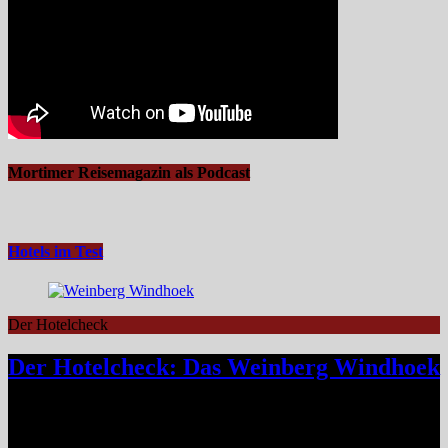
Mortimer Reisemagazin als Podcast
Hotels im Test
Der Hotelcheck
Der Hotelcheck: Das Weinberg Windhoek
Das Weinberg Windhoek in Namibia ist ein elegantes Boutique-
Hotel unweit des Zentrums von Windhoek. Das luxuriöse Boutique-
Hotel überzeugt mit Design, Kulinarik und nachhaltigem Konzept