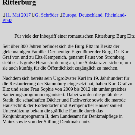
Ritterburg
11. Mai 2017
G. Schröder
Europa
,
Deutschland
,
Rheinland-
Pfalz
Für viele der Inbegriff einer romantischen Ritterburg: Burg El
Seit über 800 Jahren befindet sich die Burg Eltz im Besitz der
gleichnamigen Familie. Der heutige Eigentümer der Burg, Dr. Karl
Graf von und zu Eltz-Kempenich, genannt Faust von Stromberg,
sieht es als große Herausforderung an, ihre Substanz zu sichern, um
sie auch künftig für die Öffentlichkeit zugänglich zu machen.
Nachdem sich bereits sein Urgroßvater Karl im 19. Jahrhundert für
die Restaurierung der Stammburg eingesetzt hat, haben Karl Graf zu
Eltz und seine Frau Sophie von 2009 bis 2012 ein umfangreiches
Sanierungsprogramm organisiert. Dabei wurden die gefährdete
Statik, die schadhaften Dächer und Fachwerke sowie die marode
Haustechnik der Rodendorfer und Kempenicher Häuser saniert.
Unterstützung bekam die gräfliche Familie durch das
Konjunkturprogramm II, dem Landesamt für Denkmalpflege in
Mainz sowie von der Stiftung Denkmalschutz.