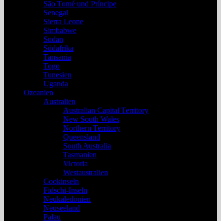
São Tomé und Príncipe
Senegal
Sierra Leone
Simbabwe
Sudan
Südafrika
Tansania
Togo
Tunesien
Uganda
Ozeanien
Australien
Australian Capital Territory
New South Wales
Northern Territory
Queensland
South Australia
Tasmanien
Victoria
Westaustralien
Cookinseln
Fidschi-Inseln
Neukaledonien
Neuseeland
Palau