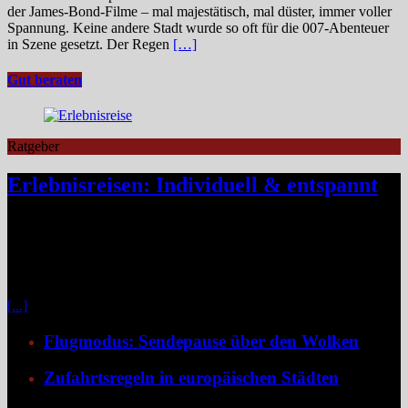
der James‑Bond‑Filme – mal majestätisch, mal düster, immer voller
Spannung. Keine andere Stadt wurde so oft für die 007-Abenteuer
in Szene gesetzt. Der Regen
[…]
Gut beraten
Ratgeber
Erlebnisreisen: Individuell & entspannt
Klassische Pauschalreisen haben für viele Reisende an Reiz
verloren, denn drei Wochen Inselurlaub mit All-inclusive wirken
inzwischen oft ähnlich vorhersehbar wie der tägliche Gang ins
Büro. Umso stärker wächst der Wunsch nach mehr Individualität,
etwa in Form von Erlebnisreisen. Ein wirkliches Erlebnis besteht
[...]
Flugmodus: Sendepause über den Wolken
Zufahrtsregeln in europäischen Städten