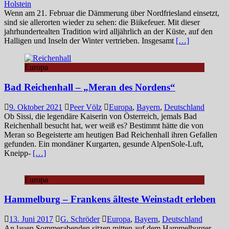
Holstein
Wenn am 21. Februar die Dämmerung über Nordfriesland einsetzt,
sind sie allerorten wieder zu sehen: die Biikefeuer. Mit dieser
jahrhundertealten Tradition wird alljährlich an der Küste, auf den
Halligen und Inseln der Winter vertrieben. Insgesamt
[…]
Europa
Bad Reichenhall – „Meran des Nordens“
9. Oktober 2021
Peer Völz
Europa
,
Bayern
,
Deutschland
Ob Sissi, die legendäre Kaiserin von Österreich, jemals Bad
Reichenhall besucht hat, wer weiß es? Bestimmt hätte die von
Meran so Begeisterte am heutigen Bad Reichenhall ihren Gefallen
gefunden. Ein mondäner Kurgarten, gesunde AlpenSole-Luft,
Kneipp-
[…]
Europa
Hammelburg – Frankens älteste Weinstadt erleben
13. Juni 2017
G. Schröder
Europa
,
Bayern
,
Deutschland
An lauen Sommerabenden sitzen mitten auf dem Hammelburger