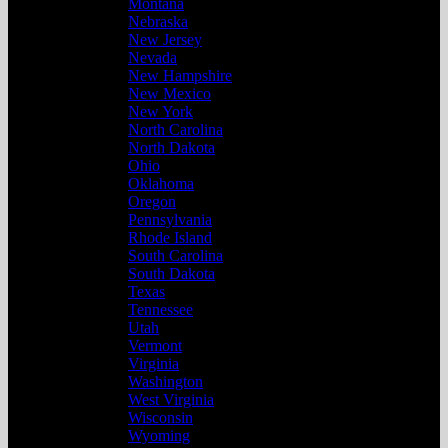
Montana
Nebraska
New Jersey
Nevada
New Hampshire
New Mexico
New York
North Carolina
North Dakota
Ohio
Oklahoma
Oregon
Pennsylvania
Rhode Island
South Carolina
South Dakota
Texas
Tennessee
Utah
Vermont
Virginia
Washington
West Virginia
Wisconsin
Wyoming