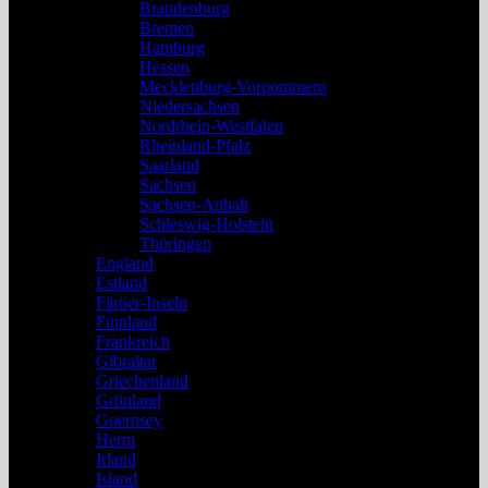
Brandenburg
Bremen
Hamburg
Hessen
Mecklenburg-Vorpommern
Niedersachsen
Nordrhein-Westfalen
Rheinland-Pfalz
Saarland
Sachsen
Sachsen-Anhalt
Schleswig-Holstein
Thüringen
England
Estland
Färöer-Inseln
Finnland
Frankreich
Gibraltar
Griechenland
Grönland
Guernsey
Herm
Irland
Island