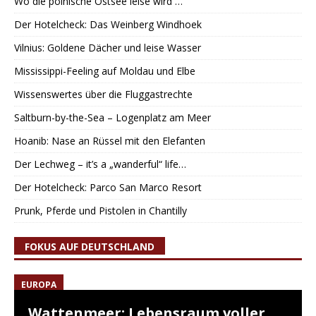
Wo die polnische Ostsee leise wird …
Der Hotelcheck: Das Weinberg Windhoek
Vilnius: Goldene Dächer und leise Wasser
Mississippi-Feeling auf Moldau und Elbe
Wissenswertes über die Fluggastrechte
Saltburn-by-the-Sea – Logenplatz am Meer
Hoanib: Nase an Rüssel mit den Elefanten
Der Lechweg – it’s a „wanderful“ life…
Der Hotelcheck: Parco San Marco Resort
Prunk, Pferde und Pistolen in Chantilly
FOKUS AUF DEUTSCHLAND
EUROPA
Wattenmeer: Lebensraum voller