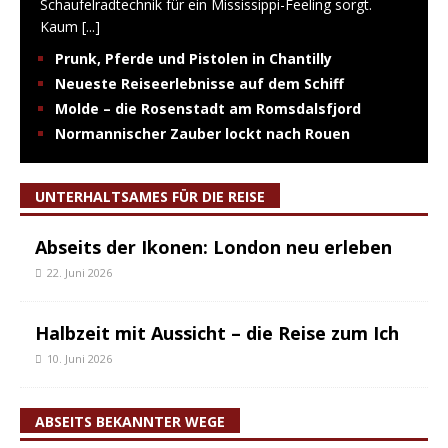
Schaufelradtechnik für ein Mississippi-Feeling sorgt.
Kaum
[...]
Prunk, Pferde und Pistolen in Chantilly
Neueste Reiseerlebnisse auf dem Schiff
Molde – die Rosenstadt am Romsdalsfjord
Normannischer Zauber lockt nach Rouen
UNTERHALTSAMES FÜR DIE REISE
Abseits der Ikonen: London neu erleben
22. Juni 2026
Halbzeit mit Aussicht – die Reise zum Ich
10. Juni 2026
ABSEITS BEKANNTER WEGE