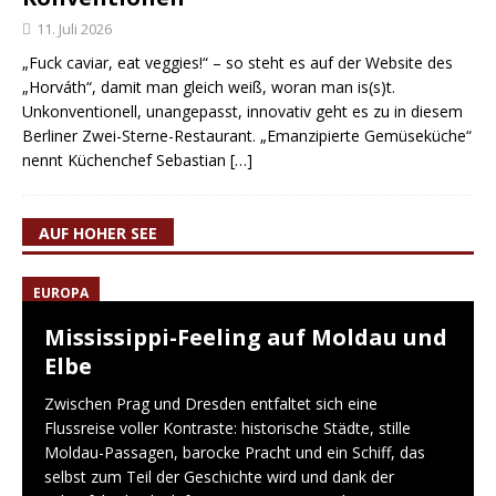
11. Juli 2026
„Fuck caviar, eat veggies!“ – so steht es auf der Website des
„Horváth“, damit man gleich weiß, woran man is(s)t.
Unkonventionell, unangepasst, innovativ geht es zu in diesem
Berliner Zwei-Sterne-Restaurant. „Emanzipierte Gemüseküche“
nennt Küchenchef Sebastian
[…]
AUF HOHER SEE
EUROPA
Mississippi-Feeling auf Moldau und
Elbe
Zwischen Prag und Dresden entfaltet sich eine
Flussreise voller Kontraste: historische Städte, stille
Moldau-Passagen, barocke Pracht und ein Schiff, das
selbst zum Teil der Geschichte wird und dank der