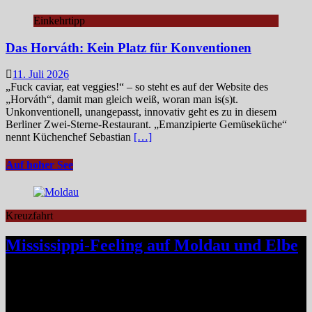
Einkehrtipp
Das Horváth: Kein Platz für Konventionen
11. Juli 2026
„Fuck caviar, eat veggies!“ – so steht es auf der Website des
„Horváth“, damit man gleich weiß, woran man is(s)t.
Unkonventionell, unangepasst, innovativ geht es zu in diesem
Berliner Zwei-Sterne-Restaurant. „Emanzipierte Gemüseküche“
nennt Küchenchef Sebastian
[…]
Auf hoher See
Kreuzfahrt
Mississippi-Feeling auf Moldau und Elbe
Zwischen Prag und Dresden entfaltet sich eine Flussreise voller
Kontraste: historische Städte, stille Moldau-Passagen, barocke
Pracht und ein Schiff, das selbst zum Teil der Geschichte wird und