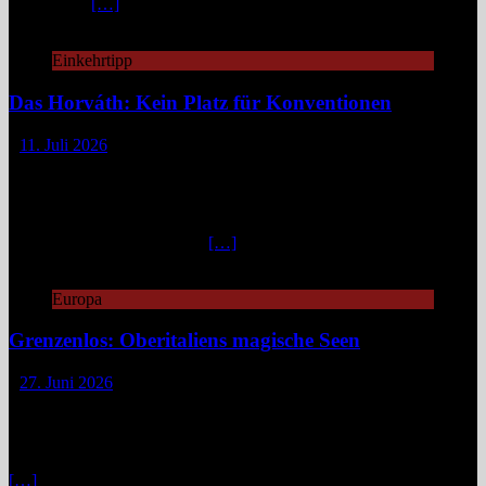
an Mythen,
[…]
Einkehrtipp
Das Horváth: Kein Platz für Konventionen
11. Juli 2026
„Fuck caviar, eat veggies!“ – so steht es auf der Website des
„Horváth“, damit man gleich weiß, woran man is(s)t.
Unkonventionell, unangepasst, innovativ geht es zu in diesem
Berliner Zwei-Sterne-Restaurant. „Emanzipierte Gemüseküche“
nennt Küchenchef Sebastian
[…]
Europa
Grenzenlos: Oberitaliens magische Seen
27. Juni 2026
Zwischen Piemont, Lombardei und dem Tessin verläuft keine harte
Linie, sondern ein fließender Übergang aus blauem Wasser, grünen
Bergen und spannenden Geschichten. Wer sich hier fortbewegt, tut
das selten geradlinig. Fähren kreuzen gemächlich über spiegelnde
[…]