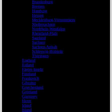
Brandenburg
Bremen
Hamburg
Hessen
Mecklenburg-Vorpommern
Niedersachsen
Nordrhein-Westfalen
Rheinland-Pfalz
Saarland
Sachsen
Sachsen-Anhalt
Schleswig-Holstein
Thüringen
England
Estland
Färöer-Inseln
Finnland
Frankreich
Gibraltar
Griechenland
Grönland
Guernsey
Herm
Irland
Island