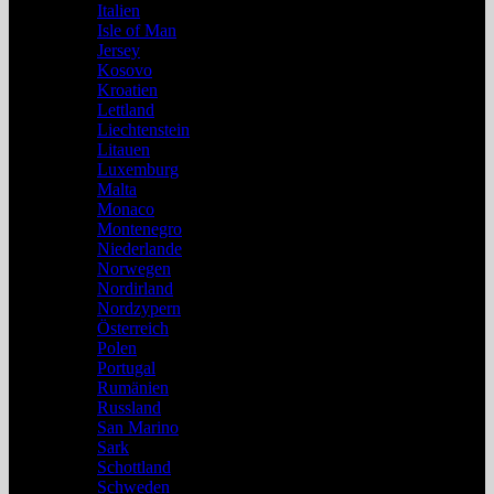
Italien
Isle of Man
Jersey
Kosovo
Kroatien
Lettland
Liechtenstein
Litauen
Luxemburg
Malta
Monaco
Montenegro
Niederlande
Norwegen
Nordirland
Nordzypern
Österreich
Polen
Portugal
Rumänien
Russland
San Marino
Sark
Schottland
Schweden