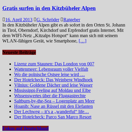
Gratis surfen in den Kitzbüheler Alpen
16. April 2013
G. Schröder
Ratgeber
In den Kitzbüheler Alpen gibt es ab sofort in den Orten St. Johann
in Tirol, Oberndorf, Kirchdorf und Erpfendorf gratis Internet. Mit
dem WIFI-Netz „Kitzalps Hotspot“ kann man sich mit seinem
WLAN-fähigen Gerät, wie Smartphone,
[…]
Neueste Beiträge
Lizenz zum Staunen: Das London von 007
Wattenmeer: Lebensraum voller Vielfalt
Wo die polnische Ostsee leise wird …
Der Hotelcheck: Das Weinberg Windhoek
Vilnius: Goldene Dächer und leise Wasser
Mississippi-Feeling auf Moldau und Elbe
Wissenswertes über die Fluggastrechte
Saltburn-by-the-Sea – Logenplatz am Meer
Hoanib: Nase an Rüssel mit den Elefanten
Der Lechweg – it’s a „wanderful“ life…
Der Hotelcheck: Parco San Marco Resort
Fokus auf Deutschland