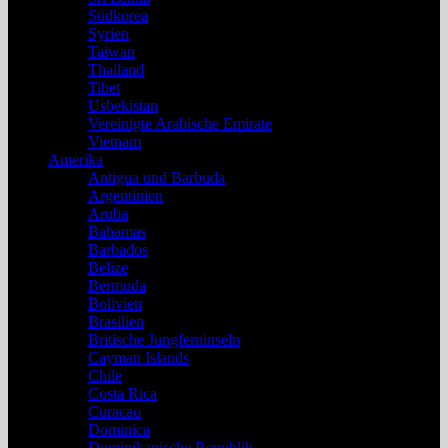
Südkorea
Syrien
Taiwan
Thailand
Tibet
Usbekistan
Vereinigte Arabische Emirate
Vietnam
Amerika
Antigua und Barbuda
Argentinien
Aruba
Bahamas
Barbados
Belize
Bermuda
Bolivien
Brasilien
Britische Jungferninseln
Cayman Islands
Chile
Costa Rica
Curacao
Dominica
Dominikanische Republik