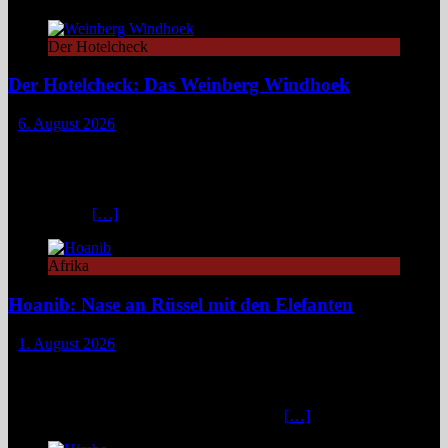
Der Hotelcheck
Der Hotelcheck: Das Weinberg Windhoek
6. August 2026
Das Weinberg Windhoek in Namibia ist ein elegantes Boutique-
Hotel unweit des Zentrums von Windhoek. Das luxuriöse Boutique-
Hotel überzeugt mit Design, Kulinarik und nachhaltigem Konzept
und eignet sich ideal als Startpunkt für Namibia-Reisen. Nur wenige
Fahrminuten
[…]
Afrika
Hoanib: Nase an Rüssel mit den Elefanten
1. August 2026
Das Hoanib Elephant Camp im Nordwesten Namibias steht für eine
neue Art des Reisens: exklusiv, datenbasiert und tief verbunden mit
einem der sensibelsten Ökosysteme Afrikas. Die Region Kunene im
Nordwesten von Namibia, lange unter dem
[…]