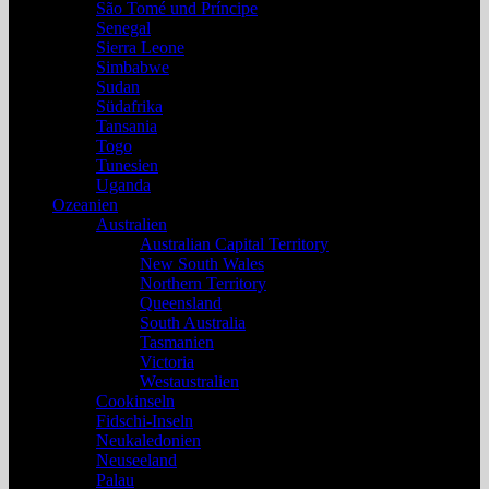
São Tomé und Príncipe
Senegal
Sierra Leone
Simbabwe
Sudan
Südafrika
Tansania
Togo
Tunesien
Uganda
Ozeanien
Australien
Australian Capital Territory
New South Wales
Northern Territory
Queensland
South Australia
Tasmanien
Victoria
Westaustralien
Cookinseln
Fidschi-Inseln
Neukaledonien
Neuseeland
Palau