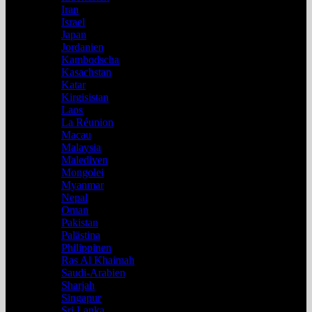
Iran
Israel
Japan
Jordanien
Kambodscha
Kasachstan
Katar
Kirgisistan
Laos
La Réunion
Macau
Malaysia
Malediven
Mongolei
Myanmar
Nepal
Oman
Pakistan
Palästina
Philippinen
Ras Al Khaimah
Saudi-Arabien
Sharjah
Singapur
Sri Lanka