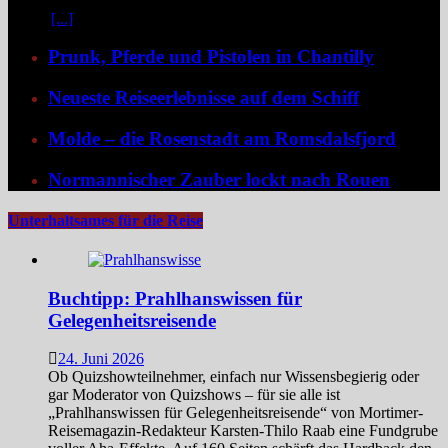
dank der Schaufelradtechnik für ein Mississippi-Feeling sorgt.
Kaum
[...]
Prunk, Pferde und Pistolen in Chantilly
Neueste Reiseerlebnisse auf dem Schiff
Molde – die Rosenstadt am Romsdalsfjord
Normannischer Zauber lockt nach Rouen
Unterhaltsames für die Reise
Buchtipp: Prahlhanswissen für
Gelegenheitsreisende
24. Juni 2026
Ob Quizshowteilnehmer, einfach nur Wissensbegierig oder
gar Moderator von Quizshows – für sie alle ist
„Prahlhanswissen für Gelegenheitsreisende“ von Mortimer-
Reisemagazin-Redakteur Karsten-Thilo Raab eine Fundgrube