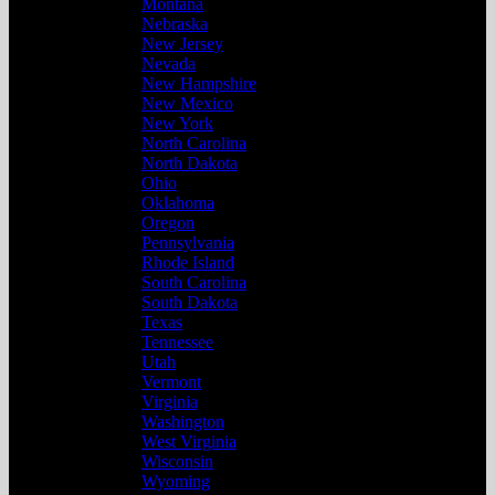
Montana
Nebraska
New Jersey
Nevada
New Hampshire
New Mexico
New York
North Carolina
North Dakota
Ohio
Oklahoma
Oregon
Pennsylvania
Rhode Island
South Carolina
South Dakota
Texas
Tennessee
Utah
Vermont
Virginia
Washington
West Virginia
Wisconsin
Wyoming