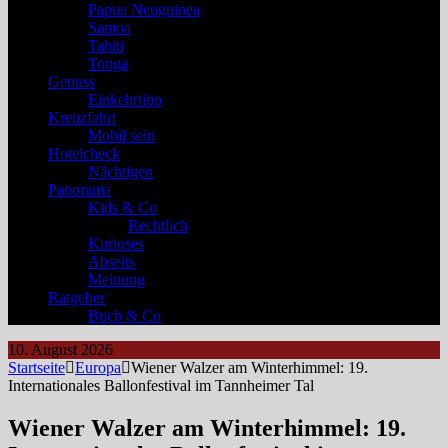
Papua Neuguinea
Samoa
Tahiti
Tonga
Genuss
Einkehrtipp
Kreuzfahrt
Mobil sein
Hotelcheck
Nächtigen
Panorama
Kids & Co
Rechtlich
Kurioses
Abseits
Meinung
Ratgeber
Buch & Co
10. August 2026
Startseite
Europa
Wiener Walzer am Winterhimmel: 19.
Internationales Ballonfestival im Tannheimer Tal
Wiener Walzer am Winterhimmel: 19.