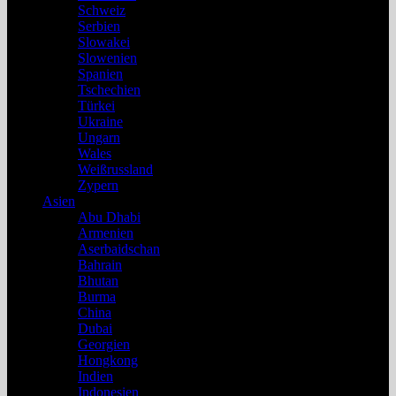
Schweiz
Serbien
Slowakei
Slowenien
Spanien
Tschechien
Türkei
Ukraine
Ungarn
Wales
Weißrussland
Zypern
Asien
Abu Dhabi
Armenien
Aserbaidschan
Bahrain
Bhutan
Burma
China
Dubai
Georgien
Hongkong
Indien
Indonesien