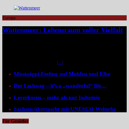
Europa
Wattenmeer: Lebensraum voller Vielfalt
Das Niedersächsische Wattenmeer blickt 2026 auf vier Jahrzehnte
Nationalparkgeschichte zurück – vier Jahrzehnte, in denen sich einer
der wertvollsten Naturlebensräume Europas sichtbar entfaltet hat.
Mittendrin liegen die sieben Ostfriesischen Inseln, umgeben von
weiteren unbewohnten Inseln
[...]
Mississippi-Feeling auf Moldau und Elbe
Der Lechweg – it’s a „wanderful“ life…
Leverkusen – mehr als nur Industrie
Sachsen überrascht mit UNESCO-Welterbe
Für Genießer