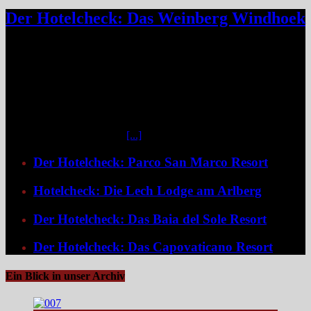
Der Hotelcheck: Das Weinberg Windhoek
Das Weinberg Windhoek in Namibia ist ein elegantes Boutique-
Hotel unweit des Zentrums von Windhoek. Das luxuriöse Boutique-
Hotel überzeugt mit Design, Kulinarik und nachhaltigem Konzept
und eignet sich ideal als Startpunkt für Namibia-Reisen. Nur wenige
Fahrminuten vom geschäftigen Zentrum Windhoeks entfernt, am
östlichen Stadtrand im Stadtteil Klein Windhoek gelegen, eröffnet
sich mit dem Weinberg Windhoek Gondwana Collection Namibia
eine bemerkenswert ruhige
[...]
Der Hotelcheck: Parco San Marco Resort
Hotelcheck: Die Lech Lodge am Arlberg
Der Hotelcheck: Das Baia del Sole Resort
Der Hotelcheck: Das Capovaticano Resort
Ein Blick in unser Archiv