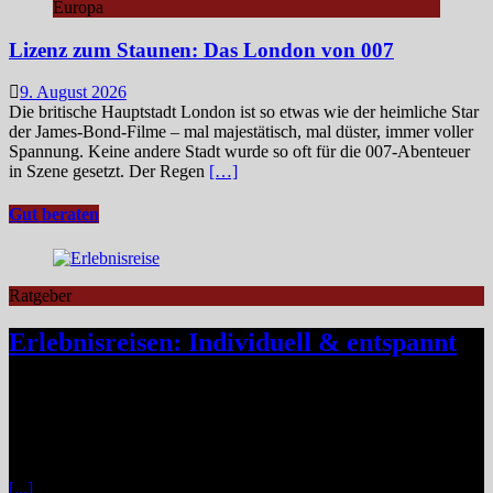
Europa
Lizenz zum Staunen: Das London von 007
9. August 2026
Die britische Hauptstadt London ist so etwas wie der heimliche Star
der James‑Bond‑Filme – mal majestätisch, mal düster, immer voller
Spannung. Keine andere Stadt wurde so oft für die 007-Abenteuer
in Szene gesetzt. Der Regen
[…]
Gut beraten
Ratgeber
Erlebnisreisen: Individuell & entspannt
Klassische Pauschalreisen haben für viele Reisende an Reiz
verloren, denn drei Wochen Inselurlaub mit All-inclusive wirken
inzwischen oft ähnlich vorhersehbar wie der tägliche Gang ins
Büro. Umso stärker wächst der Wunsch nach mehr Individualität,
etwa in Form von Erlebnisreisen. Ein wirkliches Erlebnis besteht
[...]