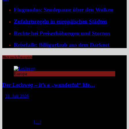
Flugmodus: Sendepause über den Wolken
Zufahrtsregeln in europäischen Städten
Rechte bei Preiserhöhungen und Stornos
Reisefalle: Billigurlaub aus dem Darknet
Blick nach Österreich
Europa
Der Lechweg – it’s a „wanderful“ life…
31. Juli 2026
Zwischen türkisblauem Bergsee und Königsschlössern erzählt der
Lechweg eine Geschichte von ungezähmter Natur, alpiner Kultur
und moderatem Weitwandern durch zwei Länder und drei
Regionen. Still und beinahe entrückt liegt der Formarinsee in den
Lechtaler Alpen.
[…]