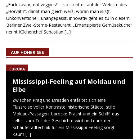
„Fuck caviar, eat veggies!“ – so steht es auf der Website des
„Horváth“, damit man gleich weiß, woran man is(s)t.
Unkonventionell, unangepasst, innovativ geht es zu in diesem
Berliner Zwei-Sterne-Restaurant. „Emanzipierte Gemüseküche“
nennt Küchenchef Sebastian
[…]
AUF HOHER SEE
EUROPA
Mississippi-Feeling auf Moldau und
Elbe
Zwischen Prag und Dresden entfaltet sich eine
Flussreise voller Kontraste: historische Städte, stille
Moldau-Passagen, barocke Pracht und ein Schiff, das
selbst zum Teil der Geschichte wird und dank der
Schaufelradtechnik für ein Mississippi-Feeling sorgt.
Kaum
[...]