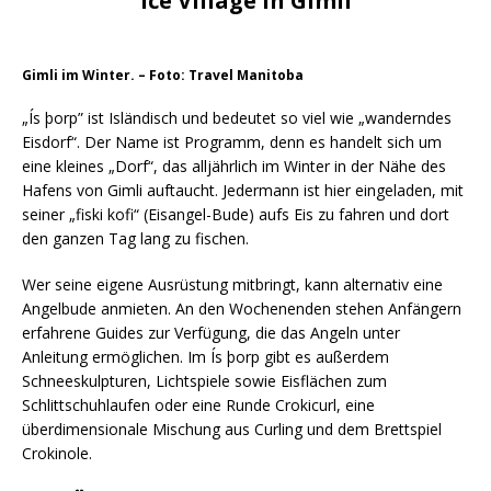
Ice Village in Gimli
Gimli im Winter. – Foto: Travel Manitoba
„Ís þorp” ist Isländisch und bedeutet so viel wie „wanderndes
Eisdorf“. Der Name ist Programm, denn es handelt sich um
eine kleines „Dorf“, das alljährlich im Winter in der Nähe des
Hafens von Gimli auftaucht. Jedermann ist hier eingeladen, mit
seiner „fiski kofi“ (Eisangel-Bude) aufs Eis zu fahren und dort
den ganzen Tag lang zu fischen.
Wer seine eigene Ausrüstung mitbringt, kann alternativ eine
Angelbude anmieten. An den Wochenenden stehen Anfängern
erfahrene Guides zur Verfügung, die das Angeln unter
Anleitung ermöglichen. Im Ís þorp gibt es außerdem
Schneeskulpturen, Lichtspiele sowie Eisflächen zum
Schlittschuhlaufen oder eine Runde Crokicurl, eine
überdimensionale Mischung aus Curling und dem Brettspiel
Crokinole.