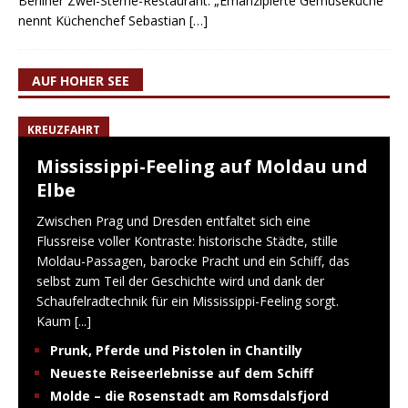
Berliner Zwei-Sterne-Restaurant. „Emanzipierte Gemüseküche“
nennt Küchenchef Sebastian
[…]
AUF HOHER SEE
KREUZFAHRT
Mississippi-Feeling auf Moldau und
Elbe
Zwischen Prag und Dresden entfaltet sich eine
Flussreise voller Kontraste: historische Städte, stille
Moldau-Passagen, barocke Pracht und ein Schiff, das
selbst zum Teil der Geschichte wird und dank der
Schaufelradtechnik für ein Mississippi-Feeling sorgt.
Kaum
[...]
Prunk, Pferde und Pistolen in Chantilly
Neueste Reiseerlebnisse auf dem Schiff
Molde – die Rosenstadt am Romsdalsfjord