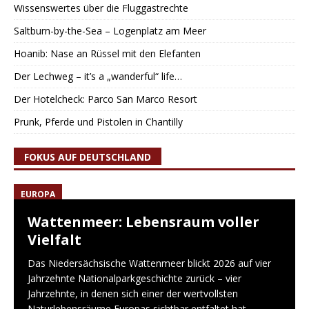
Wissenswertes über die Fluggastrechte
Saltburn-by-the-Sea – Logenplatz am Meer
Hoanib: Nase an Rüssel mit den Elefanten
Der Lechweg – it’s a „wanderful“ life…
Der Hotelcheck: Parco San Marco Resort
Prunk, Pferde und Pistolen in Chantilly
FOKUS AUF DEUTSCHLAND
EUROPA
Wattenmeer: Lebensraum voller
Vielfalt
Das Niedersächsische Wattenmeer blickt 2026 auf vier
Jahrzehnte Nationalparkgeschichte zurück – vier
Jahrzehnte, in denen sich einer der wertvollsten
Naturlebensräume Europas sichtbar entfaltet hat.