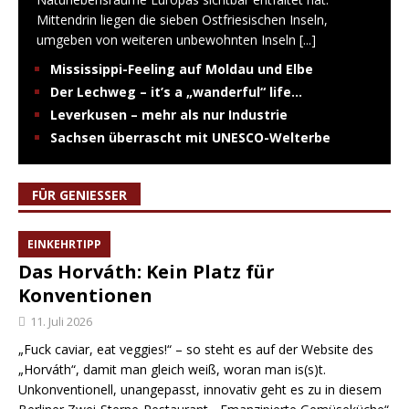
Mittendrin liegen die sieben Ostfriesischen Inseln,
umgeben von weiteren unbewohnten Inseln
[...]
Mississippi-Feeling auf Moldau und Elbe
Der Lechweg – it’s a „wanderful“ life…
Leverkusen – mehr als nur Industrie
Sachsen überrascht mit UNESCO-Welterbe
FÜR GENIESSER
EINKEHRTIPP
Das Horváth: Kein Platz für
Konventionen
11. Juli 2026
„Fuck caviar, eat veggies!“ – so steht es auf der Website des
„Horváth“, damit man gleich weiß, woran man is(s)t.
Unkonventionell, unangepasst, innovativ geht es zu in diesem