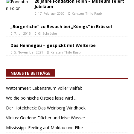
20 Jahre Fondation Folon – Museum feiert
Jubiläum
17. Februar 2020
Karsten-Thilo Raab
„Bürgerliche“ zu Besuch bei „Königs“ in Brüssel
7. Juli 2015
G. Schröder
Das Hennegau – gespickt mit Welterbe
5. November 2021
Karsten-Thilo Raab
NEUESTE BEITRÄGE
Wattenmeer: Lebensraum voller Vielfalt
Wo die polnische Ostsee leise wird …
Der Hotelcheck: Das Weinberg Windhoek
Vilnius: Goldene Dächer und leise Wasser
Mississippi-Feeling auf Moldau und Elbe