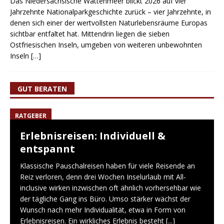
Das Niedersächsische Wattenmeer blickt 2026 auf vier
Jahrzehnte Nationalparkgeschichte zurück – vier Jahrzehnte, in
denen sich einer der wertvollsten Naturlebensräume Europas
sichtbar entfaltet hat. Mittendrin liegen die sieben
Ostfriesischen Inseln, umgeben von weiteren unbewohnten
Inseln
[…]
GUT BERATEN
RATGEBER
Erlebnisreisen: Individuell &
entspannt
Klassische Pauschalreisen haben für viele Reisende an
Reiz verloren, denn drei Wochen Inselurlaub mit All-
inclusive wirken inzwischen oft ähnlich vorhersehbar wie
der tägliche Gang ins Büro. Umso stärker wächst der
Wunsch nach mehr Individualität, etwa in Form von
Erlebnisreisen. Ein wirkliches Erlebnis besteht
[...]