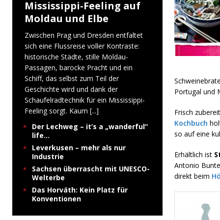
Mississippi-Feeling auf
Moldau und Elbe
Zwischen Prag und Dresden entfaltet
sich eine Flussreise voller Kontraste:
historische Städte, stille Moldau-
Passagen, barocke Pracht und ein
Schiff, das selbst zum Teil der
Schweinebrate
Geschichte wird und dank der
Portugal und 
Schaufelradtechnik für ein Mississippi-
Feeling sorgt. Kaum
[...]
Frisch zuberei
Kochbuch
hol
Der Lechweg – it’s a „wanderful“
so auf eine ku
life…
Leverkusen – mehr als nur
Erhältlich ist
S
Industrie
Antonio Bunte
Sachsen überrascht mit UNESCO-
direkt beim
Hö
Welterbe
Das Horváth: Kein Platz für
Konventionen