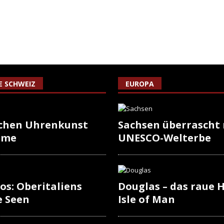
IE SCHWEIZ
EUROPA
schen Uhrenkunst
Sachsen überrascht
rme
UNESCO-Welterbe
os: Oberitaliens
Douglas – das raue H
e Seen
Isle of Man