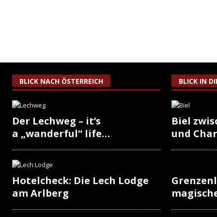
BLICK NACH ÖSTERREICH
BLICK IN D
Der Lechweg – it’s
Biel zwi
a „wanderful“ life…
und Cha
Hotelcheck: Die Lech Lodge
Grenzenl
am Arlberg
magisch