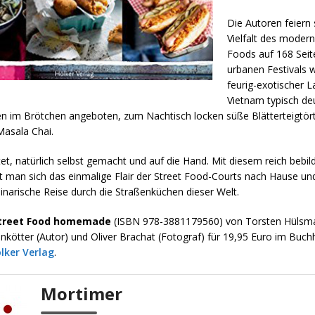
Die Autoren feiern
Vielfalt des modern
Foods auf 168 Seit
urbanen Festivals
feurig-exotischer 
Vietnam typisch de
n im Brötchen angeboten, zum Nachtisch locken süße Blätterteigtör
Masala Chai.
tet, natürlich selbst gemacht und auf die Hand. Mit diesem reich bebil
t man sich das einmalige Flair der Street Food-Courts nach Hause und
linarische Reise durch die Straßenküchen dieser Welt.
treet Food homemade
(ISBN 978-3881179560) von Torsten Hülsma
nkötter (Autor) und Oliver Brachat (Fotograf) für 19,95 Euro im Buch
lker Verlag
.
Mortimer