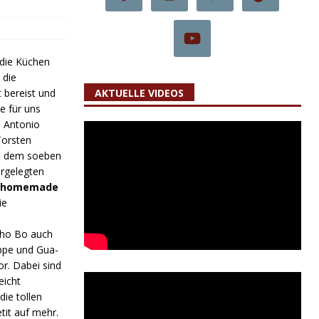
die Küchen
 die
 bereist und
AKTUELLE VIDEOS
te für uns
. Antonio
Torsten
in dem soeben
orgelegten
d homemade
ie
Pho Bo auch
ppe und Gua-
r. Dabei sind
eicht
ie tollen
it auf mehr.