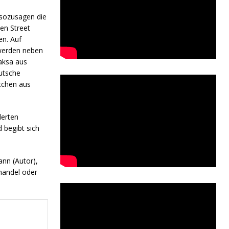
 sozusagen die
en Street
en. Auf
 werden neben
Laksa aus
utsche
tchen aus
derten
 begibt sich
nn (Autor),
handel oder