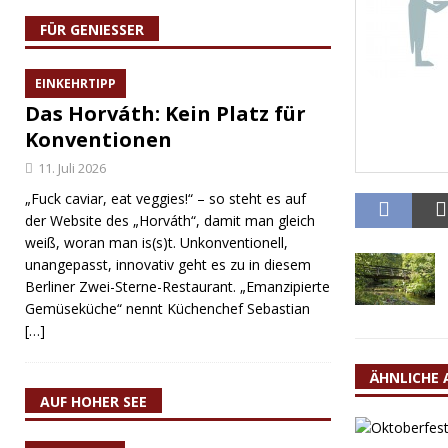
FÜR GENIESSER
EINKEHRTIPP
Das Horváth: Kein Platz für
Konventionen
11. Juli 2026
„Fuck caviar, eat veggies!“ – so steht es auf
der Website des „Horváth“, damit man gleich
weiß, woran man is(s)t. Unkonventionell,
unangepasst, innovativ geht es zu in diesem
Berliner Zwei-Sterne-Restaurant. „Emanzipierte
Gemüseküche“ nennt Küchenchef Sebastian
[…]
ÄHNLICHE 
AUF HOHER SEE