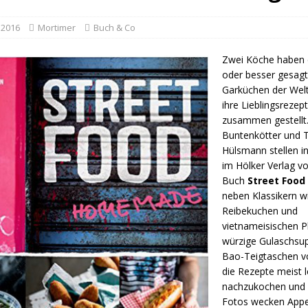
 2016
Mortimer
Buch & Co
Zwei Köche haben 
oder besser gesagt
Garküchen der Welt
ihre Lieblingsrezep
zusammen gestellt
Buntenkötter und 
Hülsmann stellen 
im Hölker Verlag v
Buch
Street Foo
neben Klassikern w
Reibekuchen und
vietnameisischen 
würzige Gulaschsu
Bao-Teigtaschen vo
die Rezepte meist l
nachzukochen und d
Fotos wecken Appet