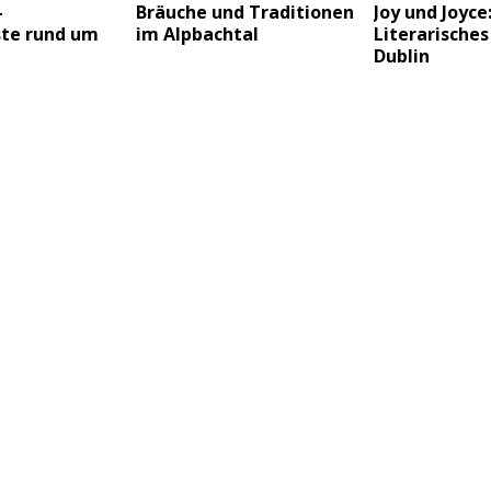
–
Bräuche und Traditionen
Joy und Joyce
te rund um
im Alpbachtal
Literarisches 
Dublin