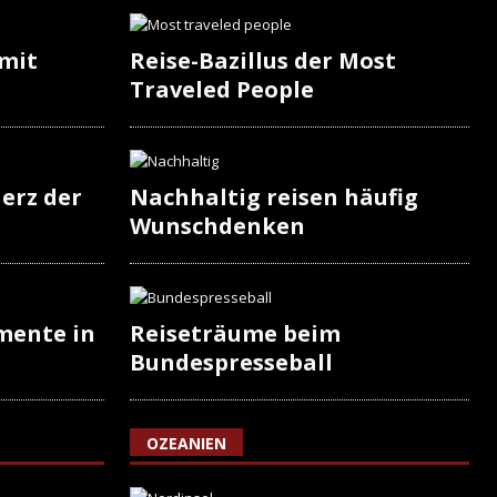
 mit
Reise-Bazillus der Most
Traveled People
erz der
Nachhaltig reisen häufig
Wunschdenken
mente in
Reiseträume beim
Bundespresseball
OZEANIEN