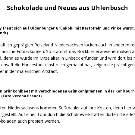
Schokolade und Neues aus Uhlenbusch
ey freut sich auf Oldenburger Grünkohl mit Kartoffeln und Pinkelwurst.
ndt)
aftlich geprägten Reiseland Niedersachsen locken auch in anderen rei
inarische Entdeckungen: So stammt das Bockbier erwiesenermaßen 
 denn es wurde im Mittelalter in Einbeck erfunden und wird dort bis 
ensaft die Hansestadt einst reich gemacht hat, zeigen die prächtigen
 in der malerischen Altstadt.
ein Grünkohlbeet mit verschiedenen Grünkohlpflanzen in der Kohltour
 (Foto Verena Brandt)
sten Niedersachsens kommen Süßmäuler auf ihre Kosten, denn hier w
gestellt. Auf einer Tour durch die Schokowerkstätten dürfen die erl
koladen auch probiert werden.