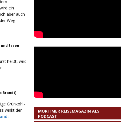
 dem
wird ein
ich aber auch
 der Weg
n und Essen
rst heißt, wird
en
a Brandt)
ige Grünkohl-
ss winkt den
MORTIMER REISEMAGAZIN ALS
PODCAST
land-