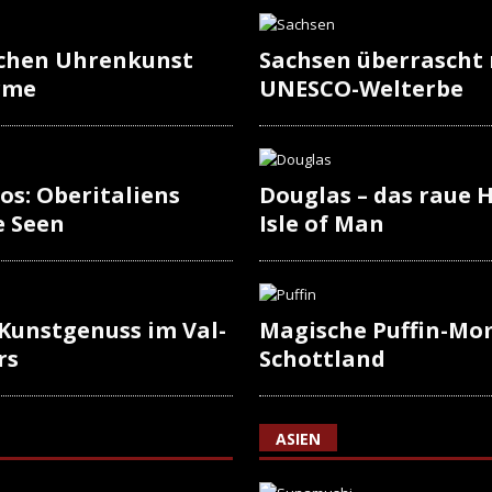
schen Uhrenkunst
Sachsen überrascht
rme
UNESCO-Welterbe
os: Oberitaliens
Douglas – das raue H
e Seen
Isle of Man
 Kunstgenuss im Val-
Magische Puffin-Mo
rs
Schottland
ASIEN