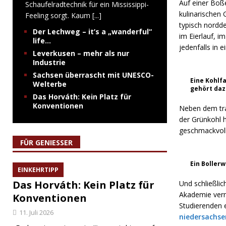
Auf einer Boß
Schaufelradtechnik für ein Mississippi-
kulinarischen
Feeling sorgt. Kaum
[...]
typisch nordd
Der Lechweg – it’s a „wanderful“
im Eierlauf, 
life…
jedenfalls in
Leverkusen – mehr als nur
Industrie
Sachsen überrascht mit UNESCO-
Eine Kohlf
Welterbe
gehört daz
Das Horváth: Kein Platz für
Konventionen
Neben dem trad
der Grünkohl h
geschmackvoll 
FÜR GENIESSER
Ein Bollerw
EINKEHRTIPP
Das Horváth: Kein Platz für
Und schließli
Akademie verm
Konventionen
Studierenden 
11. Juli 2026
niedersachse