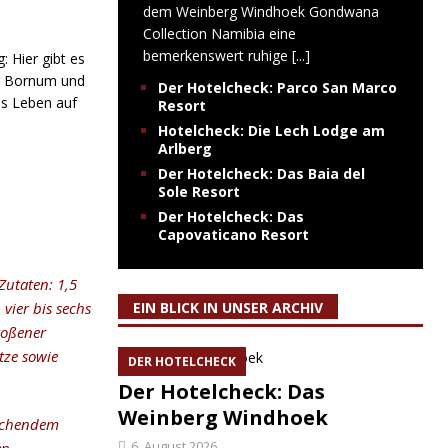
dem Weinberg Windhoek Gondwana
Collection Namibia eine
bemerkenswert ruhige
[...]
 Hier gibt es
er Bornum und
Der Hotelcheck: Parco San Marco
as Leben auf
Resort
Hotelcheck: Die Lech Lodge am
Arlberg
Der Hotelcheck: Das Baia del
Sole Resort
Der Hotelcheck: Das
Capovaticano Resort
Zutaten: 1,5
vier bis sechs
EIN BLICK IN UNSER ARCHIV
toßener
ütze sowie
DER HOTELCHECK
Der Hotelcheck: Das
Weinberg Windhoek
kochendem
6. August 2026