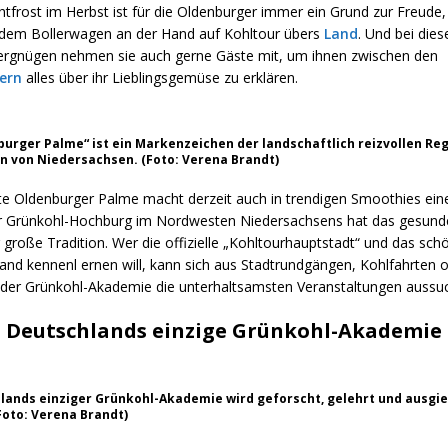
tfrost im Herbst ist für die Oldenburger immer ein Grund zur Freude,
 dem Bollerwagen an der Hand auf Kohltour übers
Land
. Und bei die
Vergnügen nehmen sie auch gerne Gäste mit, um ihnen zwischen den
ern
alles über ihr Lieblingsgemüse zu erklären.
burger Palme“ ist ein Markenzeichen der landschaftlich reizvollen Re
 von Niedersachsen. (Foto: Verena Brandt)
e Oldenburger Palme macht derzeit auch in trendigen Smoothies ein
der Grünkohl-Hochburg im Nordwesten Niedersachsens hat das gesu
r große Tradition. Wer die offizielle „Kohltourhauptstadt“ und das sch
and kennenl ernen will, kann sich aus Stadtrundgängen, Kohlfahrten 
der Grünkohl-Akademie die unterhaltsamsten Veranstaltungen aussu
Deutschlands einzige Grünkohl-Akademie
lands einziger Grünkohl-Akademie wird geforscht, gelehrt und ausgi
(Foto: Verena Brandt)