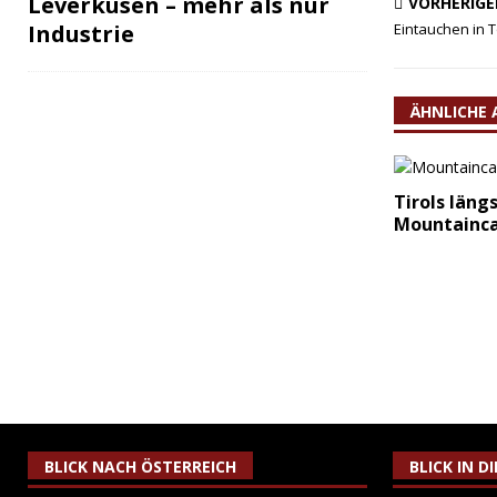
Leverkusen – mehr als nur
VORHERIGE
Industrie
Eintauchen in 
ÄHNLICHE 
Tirols läng
Mountainca
BLICK NACH ÖSTERREICH
BLICK IN D