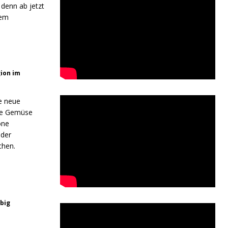
 denn ab jetzt
sem
gion im
e neue
nde Gemüse
öne
oder
chen.
ebig