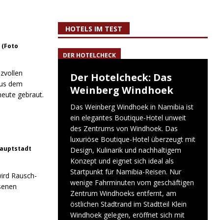
HOTELS IM TEST
 (Foto
DER HOTELCHECK
zvollen
Der Hotelcheck: Das
aus dem
Weinberg Windhoek
heute gebraut.
Das Weinberg Windhoek in Namibia ist
ein elegantes Boutique-Hotel unweit
des Zentrums von Windhoek. Das
luxuriöse Boutique-Hotel überzeugt mit
hauptstadt
Design, Kulinarik und nachhaltigem
Konzept und eignet sich ideal als
Startpunkt für Namibia-Reisen. Nur
ird Rausch-
wenige Fahrminuten vom geschäftigen
esenen
Zentrum Windhoeks entfernt, am
östlichen Stadtrand im Stadtteil Klein
Windhoek gelegen, eröffnet sich mit