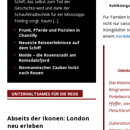
Schiff, das selbst zum Teil der
Kohlkönigs
Geschichte wird und dank der
Schaufelradtechnik für ein Mississippi-
Für Familien l
Feeling sorgt. Kaum
[...]
nicht nur sais
Königslutter 
Prunk, Pferde und Pistolen in
Chantilly
einem
nordde
Neueste Reiseerlebnisse auf
dem Schiff
Molde – die Rosenstadt am
Romsdalsfjord
Normannischer Zauber lockt
Oldenbu
nach Rouen
Das klassis
Kilogramm G
UNTERHALTSAMES FÜR DIE REISE
Pinkelwürs
Pfeffer, vi
Fleischbrü
Abseits der Ikonen: London
Zubereitun
neu erleben