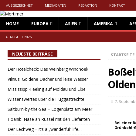
AUSGEZEICHNET
MEDIADATEN
REDAKTION
KONTAKT
HOME
EUROPA
ASIEN
AMERIKA
AF
6. AUGUST 2026
NEUESTE BEITRÄGE
STARTSEITE
Boßel
Der Hotelcheck: Das Weinberg Windhoek
Vilnius: Goldene Dächer und leise Wasser
Olden
Mississippi-Feeling auf Moldau und Elbe
Wissenswertes über die Fluggastrechte
7. Septemb
Saltburn-by-the-Sea – Logenplatz am Meer
Hoanib: Nase an Rüssel mit den Elefanten
Bei einer 
Grünkohl-G
Der Lechweg – it’s a „wanderful“ life…