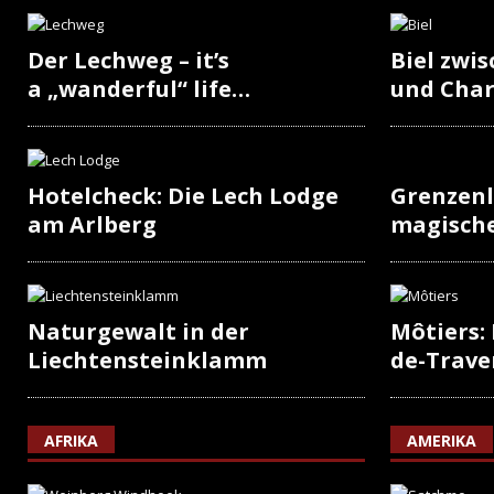
Der Lechweg – it’s
Biel zwi
a „wanderful“ life…
und Cha
Hotelcheck: Die Lech Lodge
Grenzenl
am Arlberg
magisch
Naturgewalt in der
Môtiers:
Liechtensteinklamm
de-Trave
AFRIKA
AMERIKA