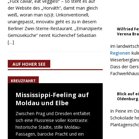
„Fuck caviar, eat veggies!“ – so steht es auf
der Website des „Horváth“, damit man gleich
weiß, woran man is(s)t. Unkonventionell,
unangepasst, innovativ geht es zu in diesem
Berliner Zwei-Sterne-Restaurant. „Emanzipierte
Wilfried F
Verena Bra
Gemüseküche“ nennt Küchenchef Sebastian
[…]
Im landwirtsch
Regionen
kul
Weserbergland,
AUF HOHER SEE
Dass der Gerst
Fachwerkhäuser
KREUZFAHRT
Mississippi-Feeling auf
Blick auf 
Oldenburg.
Moldau und Elbe
In Peine im O
Zwischen Prag und Dresden entfaltet
Schokolade her
sich eine Flussreise voller Kontraste:
Plantagenscho
historische Städte, stille Moldau-
Passagen, barocke Pracht und ein