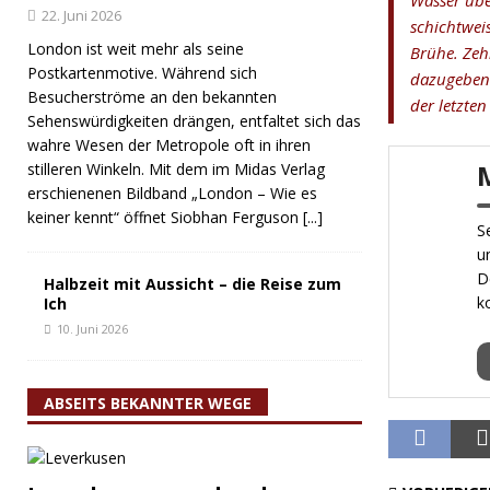
Wasser übe
22. Juni 2026
schichtwei
London ist weit mehr als seine
Brühe. Zeh
Postkartenmotive. Während sich
dazugeben 
Besucherströme an den bekannten
der letzte
Sehenswürdigkeiten drängen, entfaltet sich das
wahre Wesen der Metropole oft in ihren
stilleren Winkeln. Mit dem im Midas Verlag
erschienenen Bildband „London – Wie es
keiner kennt“ öffnet Siobhan Ferguson
[...]
S
u
D
Halbzeit mit Aussicht – die Reise zum
k
Ich
10. Juni 2026
ABSEITS BEKANNTER WEGE