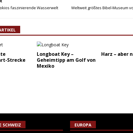
R
Tokios faszinierende Wasserwelt
Weltweit größtes Bibel-Museum vo
ARTIKEL
ste
Longboat Key –
Harz – aber n
rt-Strecke
Geheimtipp am Golf von
Mexiko
IE SCHWEIZ
EUROPA