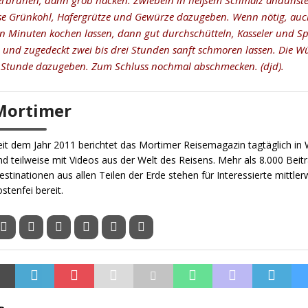
rbrühen, dann grob hacken. Zwiebeln in heißem Schmalz andünste
se Grünkohl, Hafergrütze und Gewürze dazugeben. Wenn nötig, auc
n Minuten kochen lassen, dann gut durchschütteln, Kasseler und S
und zugedeckt zwei bis drei Stunden sanft schmoren lassen. Die Wür
n Stunde dazugeben. Zum Schluss nochmal abschmecken. (djd).
Mortimer
eit dem Jahr 2011 berichtet das Mortimer Reisemagazin tagtäglich in W
nd teilweise mit Videos aus der Welt des Reisens. Mehr als 8.000 Beit
estinationen aus allen Teilen der Erde stehen für Interessierte mittler
ostenfei bereit.