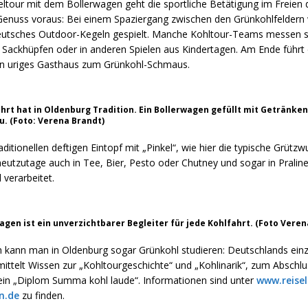
eltour mit dem Bollerwagen geht die sportliche Betätigung im Freien
 Genuss voraus: Bei einem Spaziergang zwischen den Grünkohlfeldern 
eutsches Outdoor-Kegeln gespielt. Manche Kohltour-Teams messen s
im Sackhüpfen oder in anderen Spielen aus Kindertagen. Am Ende führt
 ein uriges Gasthaus zum Grünkohl-Schmaus.
ahrt hat in Oldenburg Tradition. Ein Bollerwagen gefüllt mit Getränke
u. (Foto: Verena Brandt)
itionellen deftigen Eintopf mit „Pinkel“, wie hier die typische Grützwu
eutzutage auch in Tee, Bier, Pesto oder Chutney und sogar in Pralin
verarbeitet.
agen ist ein unverzichtbarer Begleiter für jede Kohlfahrt. (Foto Veren
ch kann man in Oldenburg sogar Grünkohl studieren: Deutschlands einz
ittelt Wissen zur „Kohltourgeschichte“ und „Kohlinarik“, zum Abschlu
ein „Diplom Summa kohl laude“. Informationen sind unter
www.reise
n.de
zu finden.