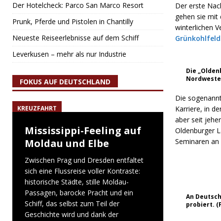
Der Hotelcheck: Parco San Marco Resort
Der erste Nach
gehen sie mit
Prunk, Pferde und Pistolen in Chantilly
winterlichen 
Neueste Reiseerlebnisse auf dem Schiff
Grünkohlfeld
Leverkusen – mehr als nur Industrie
Die „Olden
Nordwesten
FOKUS AUF DEUTSCHLAND
Die sogenannt
KREUZFAHRT
Karriere, in 
aber seit jehe
Mississippi-Feeling auf
Oldenburger L
Moldau und Elbe
Seminaren an 
Zwischen Prag und Dresden entfaltet
sich eine Flussreise voller Kontraste:
historische Städte, stille Moldau-
Passagen, barocke Pracht und ein
An Deutsch
Schiff, das selbst zum Teil der
probiert. 
Geschichte wird und dank der