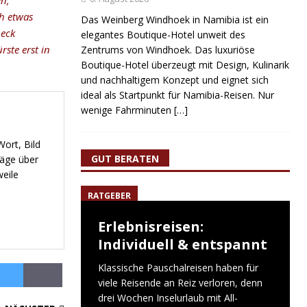
n,
h etwas
Das Weinberg Windhoek in Namibia ist ein
peck
elegantes Boutique-Hotel unweit des
ste erst in
Zentrums von Windhoek. Das luxuriöse
Boutique-Hotel überzeugt mit Design, Kulinarik
und nachhaltigem Konzept und eignet sich
ideal als Startpunkt für Namibia-Reisen. Nur
wenige Fahrminuten
[…]
ort, Bild
GUT BERATEN
räge über
weile
RATGEBER
Erlebnisreisen:
Individuell & entspannt
Klassische Pauschalreisen haben für
viele Reisende an Reiz verloren, denn
drei Wochen Inselurlaub mit All-