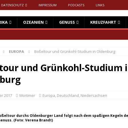
DATENSCHUTZ
IMPRESSUM
PODCASTS
LINKS
RIKA
OZEANIEN
GENUSS
KREUZFAHRT
EUROPA
Boßeltour und Grünkohl-Studium in Oldenburg
tour und Grünkohl-Studium 
burg
er 2017
Mortimer
Europa
,
Deutschland
,
Niedersachsen
Boßeltour durchs Oldenburger Land folgt nach dem spaßigen Kegeln d
enuss. (Foto: Verena Brandt)