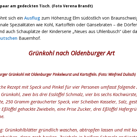
paar am gedeckten Tisch. (Foto Verena Brandt)
ohnt sich ein
Ausflug
zum Höhenzug Elm südöstlich von Braunschweig:
onale Spezialitäten wie Kohl, Kartoffeln oder Gänsebraten – die Dörf
sind auch Schauplätze der Kinderserie „Neues aus Uhlenbusch“ über d
utschen
Bauernhof.
Grünkohl nach Oldenburger Art
rger Grünkohl mit Oldenburger Pinkelwurst und Kartoffeln. (Foto: Winfried Dulisch)
che Rezept mit Speck und Pinkel für vier Personen umfasst folgende 
rünkohl, zwei bis drei Esslöffel Schmalz, vier bis sechs Kochwürste, 
te, 250 Gramm geräucherter Speck, vier Scheiben Kasseler, Salz, ges
er Eßlöffel gehackte Zwiebeln, eine Prise Zucker, drei Eßlöffel Hafergr
he.
g: Grünkohlblätter gründlich waschen, abtropfen lassen und mit 