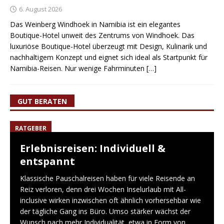
6. August 2026
Das Weinberg Windhoek in Namibia ist ein elegantes
Boutique-Hotel unweit des Zentrums von Windhoek. Das
luxuriöse Boutique-Hotel überzeugt mit Design, Kulinarik und
nachhaltigem Konzept und eignet sich ideal als Startpunkt für
Namibia-Reisen. Nur wenige Fahrminuten
[…]
GUT BERATEN
RATGEBER
Erlebnisreisen: Individuell &
entspannt
Klassische Pauschalreisen haben für viele Reisende an
Reiz verloren, denn drei Wochen Inselurlaub mit All-
inclusive wirken inzwischen oft ähnlich vorhersehbar wie
der tägliche Gang ins Büro. Umso stärker wächst der
Wunsch nach mehr Individualität, etwa in Form von