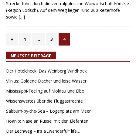
Strecke führt durch die zentralpolnische Woiwodschaft Łódzkie
(Region Lodsch). Auf dem Weg liegen rund 200 Reiterhöfe
sowie
[…]
«
1
…
3
4
NEUESTE BEITRÄGE
Der Hotelcheck: Das Weinberg Windhoek
Vilnius: Goldene Dächer und leise Wasser
Mississippi-Feeling auf Moldau und Elbe
Wissenswertes über die Fluggastrechte
Saltburn-by-the-Sea – Logenplatz am Meer
Hoanib: Nase an Rüssel mit den Elefanten
Der Lechweg – it’s a „wanderful“ life…