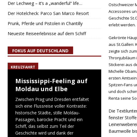
Der Lechweg – it’s a „wanderful“ life…
Ostschweizer M
Accessoires un
Der Hotelcheck: Parco San Marco Resort
Geschichte St.
Prunk, Pferde und Pistolen in Chantilly
erlebt werden.
Neueste Reiseerlebnisse auf dem Schiff
Gekrönte Häupt
aus St.Gallen: 
FOKUS AUF DEUTSCHLAND
zeigte sich zum
Thronjubiläum i
Stickerei aus d
KREUZFAHRT
Michelle Obama
ersten Amtsein
Mississippi-Feeling auf
Spitzen-Fans un
Moldau und Elbe
und doch schim
Renta seine Som
Zwischen Prag und Dresden entfaltet
sich eine Flussreise voller Kontraste:
Die Textilunt
historische Städte, stille Moldau-
feinster Stoff
Passagen, barocke Pracht und ein
Leinenweberei 
Schiff, das selbst zum Teil der
Baumwolle bis
Geschichte wird und dank der