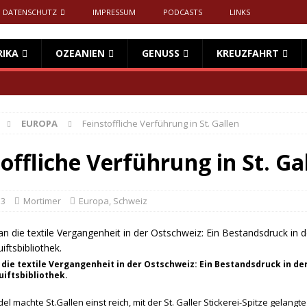
DATENSCHUTZ
IMPRESSUM
PODCASTS
LINKS
RIKA
OZEANIEN
GENUSS
KREUZFAHRT
EUROPA
Feinstoffliche Verführung in St. Gallen
offliche Verführung in St. Ga
13
Mortimer
Europa
,
Schweiz
 die textile Vergangenheit in der Ostschweiz: Ein Bestandsdruck in der
uiftsbibliothek.
l machte St.Gallen einst reich, mit der St. Galler Stickerei-Spitze gelangte