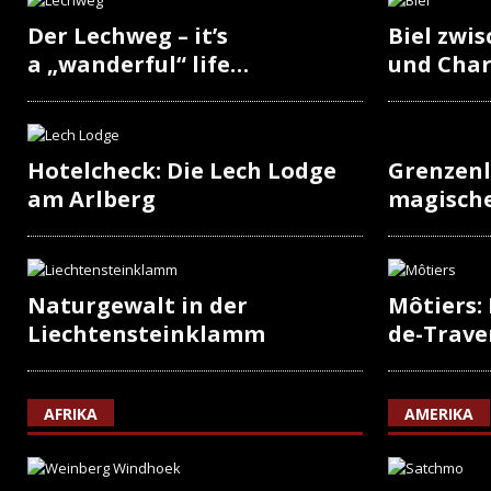
Der Lechweg – it’s
Biel zwi
a „wanderful“ life…
und Cha
Hotelcheck: Die Lech Lodge
Grenzenl
am Arlberg
magisch
Naturgewalt in der
Môtiers:
Liechtensteinklamm
de-Trave
AFRIKA
AMERIKA