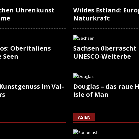
schen Uhrenkunst
Wildes Estland: Europ
rme
Naturkraft
os: Oberitaliens
Sachsen überrascht
e Seen
UNESCO-Welterbe
 Kunstgenuss im Val-
Douglas – das raue H
rs
Isle of Man
ASIEN