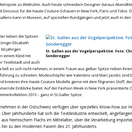
etropole zu Weltruhm. Auch heute schneidern Designer daraus Abendkle
d Dessous für die Haute-Couture-Schauen in New York, Paris und Tokio. Di
Gallens kann in Museen, auf speziellen Rundgängen und jetzt auch in den
er lieben die Spitzen
Königin Elisabeth
 60-jährigen
St. Gallen aus der Vogelperspektive. Foto: Ch
n einem Kleid mit
Sonderegger
er Textilstadt und auch
 ließ es sich nicht nehmen, in einem Traum aus gelber Spitze neben ihr
führung zu schreiten. Modeschöpfer wie Valentino und Marc Jacobs sin
d kreieren ihre Haute Couture Modelle gerne mit dem filigranen Stoff, der 
mernde Einblicke bietet. Auf der Fashion Week in New York präsentierte O
merkollektion 2013 – ganz in St.Galler Spitze.
ernehmen in der Ostschweiz verfügen über spezielles Know-how zur He
e. Über Jahrhunderte hat sich die Textilindustrie entwickelt, angefange
aus heimischem Flachs im Mittelalter, über die Verarbeitung importie
 hin zu den modernen Fasern des 21. Jahrhunderts.