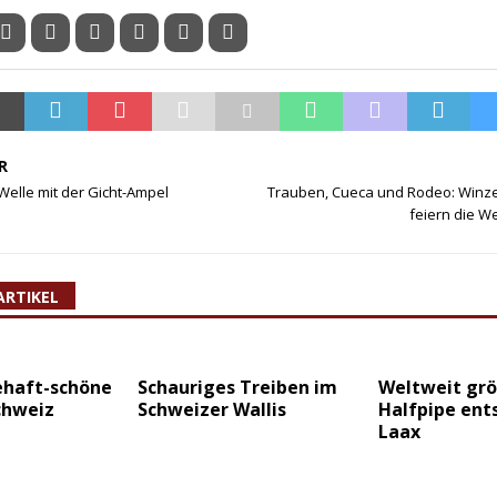
R
Welle mit der Gicht-Ampel
Trauben, Cueca und Rodeo: Winz
feiern die We
ARTIKEL
ehaft-schöne
Schauriges Treiben im
Weltweit gr
chweiz
Schweizer Wallis
Halfpipe ent
Laax