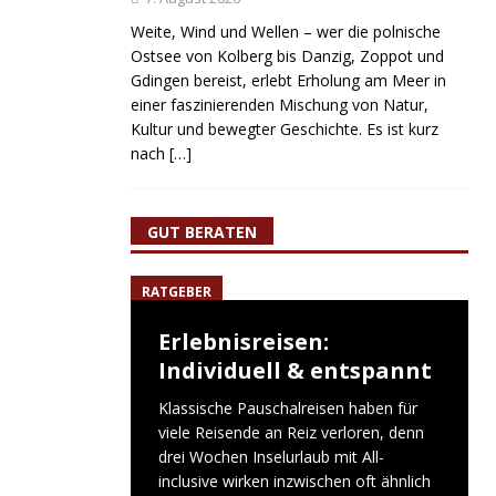
Weite, Wind und Wellen – wer die polnische
Ostsee von Kolberg bis Danzig, Zoppot und
Gdingen bereist, erlebt Erholung am Meer in
einer faszinierenden Mischung von Natur,
Kultur und bewegter Geschichte. Es ist kurz
nach
[…]
GUT BERATEN
RATGEBER
Erlebnisreisen:
Individuell & entspannt
Klassische Pauschalreisen haben für
viele Reisende an Reiz verloren, denn
drei Wochen Inselurlaub mit All-
inclusive wirken inzwischen oft ähnlich