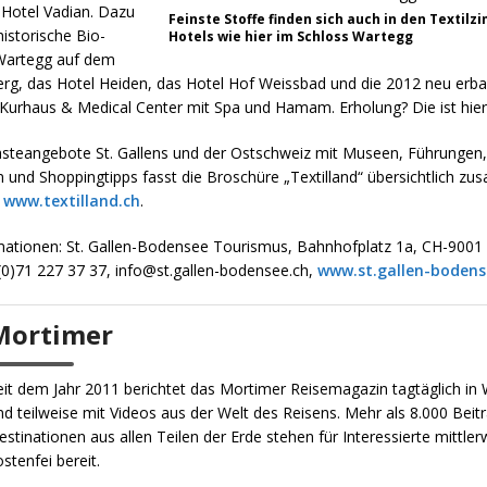
 Hotel Vadian. Dazu
Feinste Stoffe finden sich auch in den Textil
storische Bio-
Hotels wie hier im Schloss Wartegg
Wartegg auf dem
rg, das Hotel Heiden, das Hotel Hof Weissbad und die 2012 neu erb
 Kurhaus & Medical Center mit Spa und Hamam. Erholung? Die ist hier 
Gästeangebote St. Gallens und der Ostschweiz mit Museen, Führungen,
nd Shoppingtipps fasst die Broschüre „Textilland“ übersichtlich zu
f
www.textilland.ch
.
mationen: St. Gallen-Bodensee Tourismus, Bahnhofplatz 1a, CH-9001 S
(0)71 227 37 37, info@st.gallen-bodensee.ch,
www.st.gallen-bodens
Mortimer
eit dem Jahr 2011 berichtet das Mortimer Reisemagazin tagtäglich in W
nd teilweise mit Videos aus der Welt des Reisens. Mehr als 8.000 Beit
estinationen aus allen Teilen der Erde stehen für Interessierte mittler
ostenfei bereit.