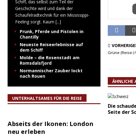
Schiff, das selbst zum Teil der
Geschichte wird und dank der
Schaufelradtechnik für ein Mississippi-
Feeling sorgt. Kaum
[...]
Prunk, Pferde und Pistolen in
Chantilly
Neueste Reiseerlebnisse auf
VORHERIGE
dem Schiff
Grüne (Reise-) 
Molde – die Rosenstadt am
Romsdalsfjord
Normannischer Zauber lockt
nach Rouen
ÄHNLICHE 
UNTERHALTSAMES FÜR DIE REISE
Die schaud
Seite der S
Abseits der Ikonen: London
neu erleben