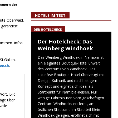
zimmern der
HOTELS IM TEST
aute Oberwaid,
garantiert.
DER HOTELCHECK
Der Hotelcheck: Das
sammen. Infos
Weinberg Windhoek
Das Weinberg Windhoek in Namibia ist
t.Gallen,
ein elegantes Boutique-Hotel unweit
ee.ch
.
des Zentrums von Windhoek. Das
luxuriöse Boutique-Hotel überzeugt mit
Design, Kulinarik und nachhaltigem
Konzept und eignet sich ideal als
Startpunkt für Namibia-Reisen. Nur
ort, Bild
wenige Fahrminuten vom geschäftigen
räge über
Zentrum Windhoeks entfernt, am
weile
östlichen Stadtrand im Stadtteil Klein
Windhoek gelegen, eröffnet sich mit