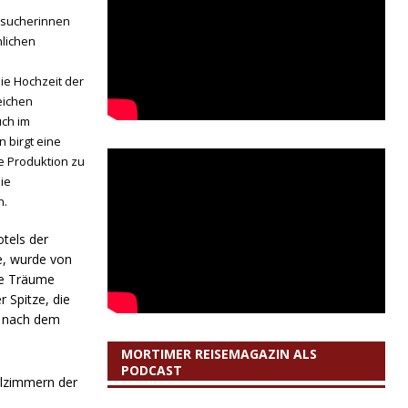
Besucherinnen
nlichen
e Hochzeit der
eichen
uch im
 birgt eine
 Produktion zu
ie
n.
tels der
e, wurde von
ie Träume
 Spitze, die
s nach dem
MORTIMER REISEMAGAZIN ALS
PODCAST