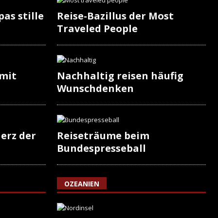
as stille
Reise-Bazillus der Most
Traveled People
 mit
Nachhaltig reisen häufig
Wunschdenken
erz der
Reiseträume beim
Bundespresseball
OZEANIEN