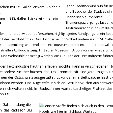
Diese Tradition wird nun für 
und Besucher der Stadt zu sin
Erlebnissen aufbereitet:
en mit St. Galler Stickerei – hier ein
Themenspaziergänge lassen di
r.
Textilfabrikation rund um die r
er Innenstadt wieder auferstehen. Highlight jedes Rundgangs ist ein Bes
t der Textilbibliothek. Das Historische und Völkerkundemuseum St. Gallen
Modesammlung, während das Textilmuseum Sorntal im nahen Hauptwil die
ustriellen Aufbruchs zeigt. Im Saurer Museum in Arbon können wiederum d
und Webstühle besichtigt werden, die zur Blüte der Textilindustrie führte
der Textilindustrie hautnah erleben möchte, kann in verschiedenen Ho
esondere Zimmer buchen: das Textilzimmer, oft eine geräumige Suit
rmen der Ostschweiz ausgestattet. Luxuriös feine Bettwäsche lässt d
olsam werden. Das Auge erfreut sich an Bettüberwürfen aus schwerer
en sich wolkenleicht. Im Badezimmer wartet kuscheliges Frottee, da
hüllt.
t.Gallen bislang die
n, das Radisson Blu