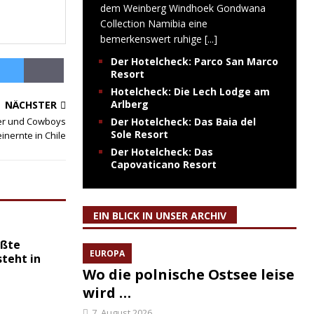
dem Weinberg Windhoek Gondwana
Collection Namibia eine
bemerkenswert ruhige
[...]
Der Hotelcheck: Parco San Marco
Resort
Hotelcheck: Die Lech Lodge am
Arlberg
NÄCHSTER
er und Cowboys
Der Hotelcheck: Das Baia del
Sole Resort
inernte in Chile
Der Hotelcheck: Das
Capovaticano Resort
EIN BLICK IN UNSER ARCHIV
ößte
EUROPA
steht in
Wo die polnische Ostsee leise
wird …
7. August 2026