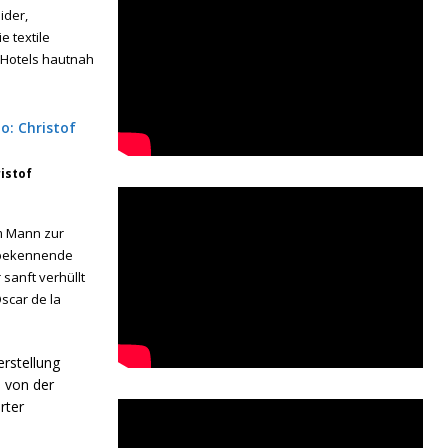
ider,
e textile
 Hotels hautnah
ristof
em Mann zur
d bekennende
sanft verhüllt
scar de la
rstellung
n von der
rter