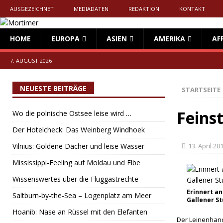
AUSGEZEICHNET
MEDIADATEN
REDAKTION
KONTAKT
HOME
EUROPA
ASIEN
AMERIKA
AF
7. AUGUST 2026
NEUESTE BEITRÄGE
STARTSEITE
Feinst
Wo die polnische Ostsee leise wird …
Der Hotelcheck: Das Weinberg Windhoek
Vilnius: Goldene Dächer und leise Wasser
13. April 20
Mississippi-Feeling auf Moldau und Elbe
Wissenswertes über die Fluggastrechte
Erinnert an
Saltburn-by-the-Sea – Logenplatz am Meer
Gallener St
Hoanib: Nase an Rüssel mit den Elefanten
Der Leinenhande