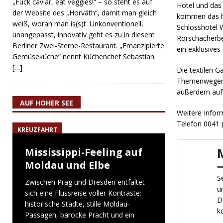
„Fuck caviar, eat veggies!“ – so steht es auf
Hotel und das
der Website des „Horváth“, damit man gleich
kommen das hi
weiß, woran man is(s)t. Unkonventionell,
Schlosshotel 
unangepasst, innovativ geht es zu in diesem
Rorschacherbe
Berliner Zwei-Sterne-Restaurant. „Emanzipierte
ein exklusives
Gemüseküche“ nennt Küchenchef Sebastian
[…]
Die textilen 
Themenwegen u
außerdem au
AUF HOHER SEE
Weitere Infor
Telefon 0041 
KREUZFAHRT
Mississippi-Feeling auf
Moldau und Elbe
S
Zwischen Prag und Dresden entfaltet
u
sich eine Flussreise voller Kontraste:
D
historische Städte, stille Moldau-
k
Passagen, barocke Pracht und ein