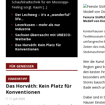
Schaufelradtechnik für ein Mississippi-
Feeling sorgt. Kaum
[...]
Der Lechweg – it’s a „wanderful“
Feinste Stöffch
life…
Modell von Dio
Leverkusen – mehr als nur
Industrie
Kontorhäuser d
Sachsen überrascht mit UNESCO-
Textilmuseum mi
Welterbe
umfangreiche 
Das Horváth: Kein Platz für
Zeiten des ind
Konventionen
Stickmaschinen 
Wer die Kunst 
FÜR GENIESSER
Region ganz b
den besten Fi
besonders erh
EINKEHRTIPP
Stores bausch
Das Horváth: Kein Platz für
Bade weich um
Konventionen
Dabei sind in S
11. Juli 2026
Häuser Einstei