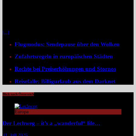
Klassische Pauschalreisen haben für viele Reisende an Reiz
verloren, denn drei Wochen Inselurlaub mit All-inclusive wirken
inzwischen oft ähnlich vorhersehbar wie der tägliche Gang ins
Büro. Umso stärker wächst der Wunsch nach mehr Individualität,
etwa in Form von Erlebnisreisen. Ein wirkliches Erlebnis besteht
[...]
Flugmodus: Sendepause über den Wolken
Zufahrtsregeln in europäischen Städten
Rechte bei Preiserhöhungen und Stornos
Reisefalle: Billigurlaub aus dem Darknet
Blick nach Österreich
Europa
Der Lechweg – it’s a „wanderful“ life…
31. Juli 2026