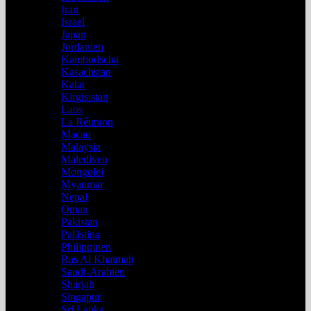
Iran
Israel
Japan
Jordanien
Kambodscha
Kasachstan
Katar
Kirgisistan
Laos
La Réunion
Macau
Malaysia
Malediven
Mongolei
Myanmar
Nepal
Oman
Pakistan
Palästina
Philippinen
Ras Al Khaimah
Saudi-Arabien
Sharjah
Singapur
Sri Lanka