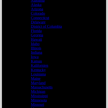
Alabama
Alaska
Arizona
Colorado
Connecticut
Delaware
District of Columbia
Florida
Georgia
Hawaii
Idaho
Illinois
Indiana
Iowa
Kansas
Kalifornien
Kentucky
Louisiana
Maine
Maryland
Massachusetts
Michigan
Mississippi
Minnesota
Missouri