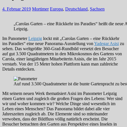
4. Februar 2019
Mortimer
Europa
,
Deutschland
,
Sachsen
„Carolas Garten – eine Rückkehr ins Paradies“ heißt die neue 
Leipzig.
Im Panometer
Leipzig
lockt mit „Carolas Garten – eine Rückkehr
ins Paradies“ eine neue Panorama-Ausstellung von
Yadegar Asisi
zu
sehen. Das weltgrößte 360-Grad-Rundbild versetzt den Besucher
auf gut 3.500 Quadratmetern in den Mikrokosmos des Gartens von
Carola, einer langjährigen Mitarbeiterin Asisis, die im Jahr 2015
verstarb. Von der 15 Meter hohen Plattform kann man zahlreiche
Details entdecken.
Auf rund 3.500 Quadratmeter ist die bunte Gartenpracht zu bes
Mit seinem neuen Werk thematisiert Asisi im Panometer Leipzig
einen Garten und zugleich die großen Fragen des Lebens: Wer sind
wir und woher kommen wir? Welche Dinge sind wesentlich im
Leben eines Menschen? Das Panorama bildet dabei alle vier
Jahreszeiten zugleich ab. Die Elemente sind so miteinander
verwoben, dass der Bildfluss völlig natürlich erscheint. Die
Besucher betrachten den Garten aus Perspektive eines Insekts in