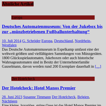
Ähnliche Artikel
Europa
Deutsches Automatenmuseum: Von der Jukebox bis
zur „münzbetriebenen Fußballunterhaltung“
10. Juli 2014
G. Schröder
Europa
,
Deutschland
,
Nordrhein-
Westfalen
Das Deutsche Automatenmuseum in Espelkamp umfasst eine der
weltweit größten und vielfältigsten Sammlungen von Münzgeräten.
1800 Glücksspielautomaten, Jukeboxen oder auch historische
Wahrsageautomaten sind in Besitz der Unternehmerfamilie
Gauselmann, davon werden rund 200 Exemplare dauerhaft in
[…]
Der Hotelcheck
Der Hotelcheck: Hotel Manos Premier
28. Juni 2023
Susanne Timmann
Der Hotelcheck
,
Belgien
,
Nächtigen
Eine kleine, luxuriöse, grüne Oase ist das Hotel Manos Premier im