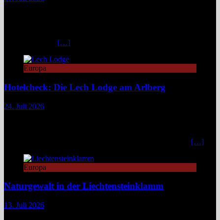
Zwischen türkisblauem Bergsee und Königsschlössern erzählt der
Lechweg eine Geschichte von ungezähmter Natur, alpiner Kultur
und moderatem Weitwandern durch zwei Länder und drei
Regionen. Still und beinahe entrückt liegt der Formarinsee in den
Lechtaler Alpen.
[…]
Europa
Hotelcheck: Die Lech Lodge am Arlberg
24. Juli 2026
Die Lech Lodge am Arlberg in Österreich verbindet alpine
Zurückhaltung mit diskretem Luxus. Eleganz, großer Komfort und
ein individueller Service verwandeln den Aufenthalt in ein stilvolles,
privates Bergrefugium. In einer Zeit, in der viele Häuser mit
[…]
Europa
Naturgewalt in der Liechtensteinklamm
13. Juli 2026
Die Liechtensteinklamm im Salzburger Land erweist sich als ein