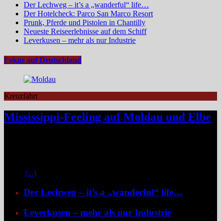
Der Lechweg – it’s a „wanderful“ life…
Der Hotelcheck: Parco San Marco Resort
Prunk, Pferde und Pistolen in Chantilly
Neueste Reiseerlebnisse auf dem Schiff
Leverkusen – mehr als nur Industrie
Fokus auf Deutschland
Kreuzfahrt
Mississippi-Feeling auf Moldau und Elbe
Zwischen Prag und Dresden entfaltet sich eine Flussreise voller
Kontraste: historische Städte, stille Moldau-Passagen, barocke
Pracht und ein Schiff, das selbst zum Teil der Geschichte wird und
dank der Schaufelradtechnik für ein Mississippi-Feeling sorgt.
Kaum
[...]
Der Lechweg – it’s a „wanderful“ life…
Leverkusen – mehr als nur Industrie