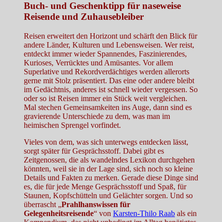
Buch- und Geschenktipp für naseweise
Reisende und Zuhausebleiber
Reisen erweitert den Horizont und schärft den Blick für
andere Länder, Kulturen und Lebensweisen. Wer reist,
entdeckt immer wieder Spannendes, Faszinierendes,
Kurioses, Verrücktes und Amüsantes. Vor allem
Superlative und Rekordverdächtiges werden allerorts
gerne mit Stolz präsentiert. Das eine oder andere bleibt
im Gedächtnis, anderes ist schnell wieder vergessen. So
oder so ist Reisen immer ein Stück weit vergleichen.
Mal stechen Gemeinsamkeiten ins Auge, dann sind es
gravierende Unterschiede zu dem, was man im
heimischen Sprengel vorfindet.
Vieles von dem, was sich unterwegs entdecken lässt,
sorgt später für Gesprächsstoff. Dabei gibt es
Zeitgenossen, die als wandelndes Lexikon durchgehen
könnten, weil sie in der Lage sind, sich noch so kleine
Details und Fakten zu merken. Gerade diese Dinge sind
es, die für jede Menge Gesprächsstoff und Spaß, für
Staunen, Kopfschütteln und Gelächter sorgen. Und so
überrascht „
Prahlhanswissen für
Gelegenheitsreisende
“ von
Karsten-Thilo Raab
als ein