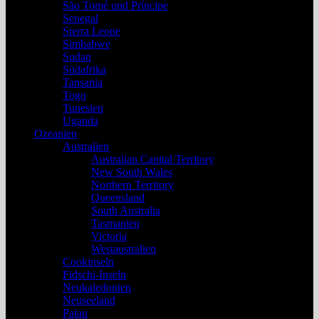
São Tomé und Príncipe
Senegal
Sierra Leone
Simbabwe
Sudan
Südafrika
Tansania
Togo
Tunesien
Uganda
Ozeanien
Australien
Australian Capital Territory
New South Wales
Northern Territory
Queensland
South Australia
Tasmanien
Victoria
Westaustralien
Cookinseln
Fidschi-Inseln
Neukaledonien
Neuseeland
Palau