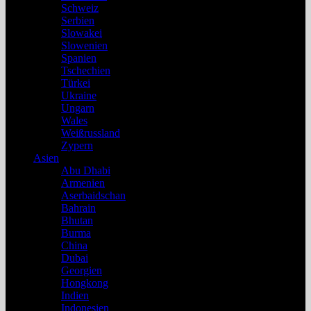
Schweiz
Serbien
Slowakei
Slowenien
Spanien
Tschechien
Türkei
Ukraine
Ungarn
Wales
Weißrussland
Zypern
Asien
Abu Dhabi
Armenien
Aserbaidschan
Bahrain
Bhutan
Burma
China
Dubai
Georgien
Hongkong
Indien
Indonesien