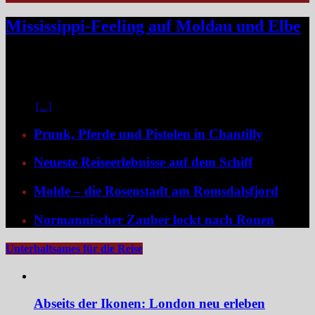
Mississippi-Feeling auf Moldau und Elbe
Zwischen Prag und Dresden entfaltet sich eine Flussreise voller
Kontraste: historische Städte, stille Moldau-Passagen, barocke
Pracht und ein Schiff, das selbst zum Teil der Geschichte wird und
dank der Schaufelradtechnik für ein Mississippi-Feeling sorgt.
Kaum
[...]
Prunk, Pferde und Pistolen in Chantilly
Neueste Reiseerlebnisse auf dem Schiff
Molde – die Rosenstadt am Romsdalsfjord
Normannischer Zauber lockt nach Rouen
Unterhaltsames für die Reise
Abseits der Ikonen: London neu erleben