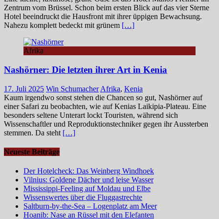
Zentrum vom Brüssel. Schon beim ersten Blick auf das vier Sterne
Hotel beeindruckt die Hausfront mit ihrer üppigen Bewachsung.
Nahezu komplett bedeckt mit grünem
[…]
Afrika
Nashörner: Die letzten ihrer Art in Kenia
17. Juli 2025
Win Schumacher
Afrika
,
Kenia
Kaum irgendwo sonst stehen die Chancen so gut, Nashörner auf
einer Safari zu beobachten, wie auf Kenias Laikipia-Plateau. Eine
besonders seltene Unterart lockt Touristen, während sich
Wissenschaftler und Reproduktionstechniker gegen ihr Aussterben
stemmen. Da steht
[…]
Neueste Beiträge
Der Hotelcheck: Das Weinberg Windhoek
Vilnius: Goldene Dächer und leise Wasser
Mississippi-Feeling auf Moldau und Elbe
Wissenswertes über die Fluggastrechte
Saltburn-by-the-Sea – Logenplatz am Meer
Hoanib: Nase an Rüssel mit den Elefanten