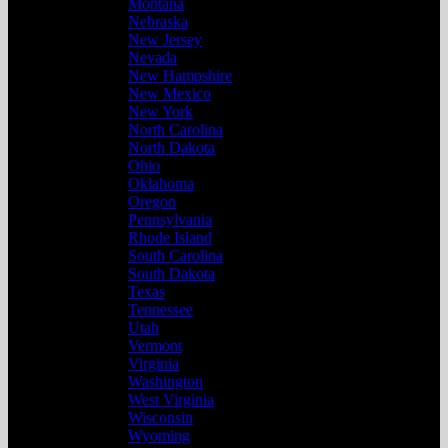
Montana
Nebraska
New Jersey
Nevada
New Hampshire
New Mexico
New York
North Carolina
North Dakota
Ohio
Oklahoma
Oregon
Pennsylvania
Rhode Island
South Carolina
South Dakota
Texas
Tennessee
Utah
Vermont
Virginia
Washington
West Virginia
Wisconsin
Wyoming