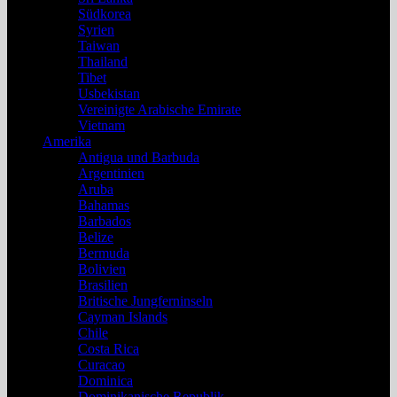
Südkorea
Syrien
Taiwan
Thailand
Tibet
Usbekistan
Vereinigte Arabische Emirate
Vietnam
Amerika
Antigua und Barbuda
Argentinien
Aruba
Bahamas
Barbados
Belize
Bermuda
Bolivien
Brasilien
Britische Jungferninseln
Cayman Islands
Chile
Costa Rica
Curacao
Dominica
Dominikanische Republik