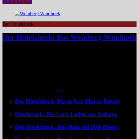
Hotels im Test
Der Hotelcheck
Der Hotelcheck: Das Weinberg Windhoek
Das Weinberg Windhoek in Namibia ist ein elegantes Boutique-
Hotel unweit des Zentrums von Windhoek. Das luxuriöse Boutique-
Hotel überzeugt mit Design, Kulinarik und nachhaltigem Konzept
und eignet sich ideal als Startpunkt für Namibia-Reisen. Nur wenige
Fahrminuten vom geschäftigen Zentrum Windhoeks entfernt, am
östlichen Stadtrand im Stadtteil Klein Windhoek gelegen, eröffnet
sich mit dem Weinberg Windhoek Gondwana Collection Namibia
eine bemerkenswert ruhige
[...]
Der Hotelcheck: Parco San Marco Resort
Hotelcheck: Die Lech Lodge am Arlberg
Der Hotelcheck: Das Baia del Sole Resort