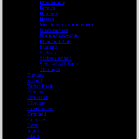
Brandenburg
Bremen
Hamburg
Hessen
Mecklenburg-Vorpommern
Niedersachsen
Nordrhein-Westfalen
Rheinland-Pfalz
Saarland
Sachsen
Sachsen-Anhalt
Schleswig-Holstein
Thüringen
England
Estland
Färöer-Inseln
Finnland
Frankreich
Gibraltar
Griechenland
Grönland
Guernsey
Herm
Irland
Island