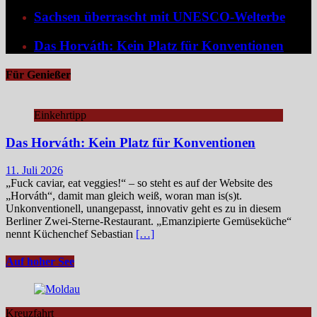
Sachsen überrascht mit UNESCO-Welterbe
Das Horváth: Kein Platz für Konventionen
Für Genießer
Einkehrtipp
Das Horváth: Kein Platz für Konventionen
11. Juli 2026
„Fuck caviar, eat veggies!“ – so steht es auf der Website des
„Horváth“, damit man gleich weiß, woran man is(s)t.
Unkonventionell, unangepasst, innovativ geht es zu in diesem
Berliner Zwei-Sterne-Restaurant. „Emanzipierte Gemüseküche“
nennt Küchenchef Sebastian
[…]
Auf hoher See
Kreuzfahrt