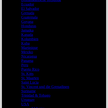
Ecuador
El Salvador
Grenada
Guatemala
Guyana
Honduras
Jamaika
Kanada
Kolumbien
Kuba
Martinique
Mexiko
Nicaragua
Panama
Peru
Puerto Rico
St. Kitts
St. Maarten
Saint Lucia
St. Vincent und die Grenadinen
Suriname
Trinidad & Tobago
Uruguay
USA