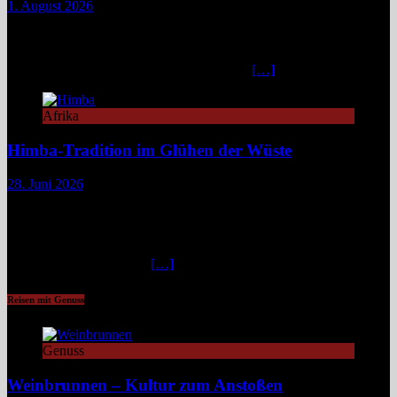
1. August 2026
Das Hoanib Elephant Camp im Nordwesten Namibias steht für eine
neue Art des Reisens: exklusiv, datenbasiert und tief verbunden mit
einem der sensibelsten Ökosysteme Afrikas. Die Region Kunene im
Nordwesten von Namibia, lange unter dem
[…]
Afrika
Himba-Tradition im Glühen der Wüste
28. Juni 2026
Im Nordwesten Namibias, wo das ausgetrocknete Bett des Hoanib-
Flusses sich wie eine Lebensader durch eine der unwirtlichsten
Landschaften der Erde zieht, flimmert die Luft in der
unbarmherzigen Mittagshitze. Hier, zwischen schroffen Bergen und
staubigen Wüstenbänken
[…]
Reisen mit Genuss
Genuss
Weinbrunnen – Kultur zum Anstoßen