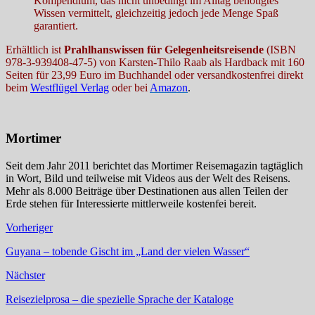
Kompendium, das nicht unbedingt im Alltag benötigtes
Wissen vermittelt, gleichzeitig jedoch jede Menge Spaß
garantiert.
Erhältlich ist
Prahlhanswissen für Gelegenheitsreisende
(ISBN
978-3-939408-47-5) von Karsten-Thilo Raab als Hardback mit 160
Seiten für 23,99 Euro im Buchhandel oder versandkostenfrei direkt
beim
Westflügel Verlag
oder bei
Amazon
.
Mortimer
Seit dem Jahr 2011 berichtet das Mortimer Reisemagazin tagtäglich
in Wort, Bild und teilweise mit Videos aus der Welt des Reisens.
Mehr als 8.000 Beiträge über Destinationen aus allen Teilen der
Erde stehen für Interessierte mittlerweile kostenfei bereit.
Vorheriger
Guyana – tobende Gischt im „Land der vielen Wasser“
Nächster
Reisezielprosa – die spezielle Sprache der Kataloge