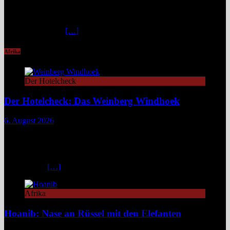
spektakuläres Naturwunder mit imposanten Felswänden, modernen
Stegen und faszinierenden Lichtspielen. Ideal für Wandernde und
Naturfans. Wer glaubt, in den österreichischen Alpen ließe sich
immer und überall
[…]
Afrika
Der Hotelcheck
Der Hotelcheck: Das Weinberg Windhoek
6. August 2026
Das Weinberg Windhoek in Namibia ist ein elegantes Boutique-
Hotel unweit des Zentrums von Windhoek. Das luxuriöse Boutique-
Hotel überzeugt mit Design, Kulinarik und nachhaltigem Konzept
und eignet sich ideal als Startpunkt für Namibia-Reisen. Nur wenige
Fahrminuten
[…]
Afrika
Hoanib: Nase an Rüssel mit den Elefanten