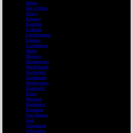
Italien
Isle of Man
Jersey
Kosovo
Kroatien
Lettland
Liechtenstein
Litauen
Luxemburg
Malta
Monaco
Montenegro
Niederlande
Norwegen
Nordirland
Nordzypern
Österreich
Polen
Portugal
Rumänien
Russland
San Marino
Sark
Schottland
Schweden