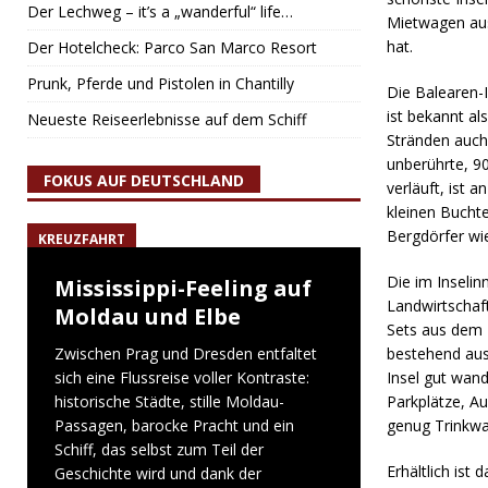
Der Lechweg – it’s a „wanderful“ life…
Mietwagen aus
hat.
Der Hotelcheck: Parco San Marco Resort
Prunk, Pferde und Pistolen in Chantilly
Die Balearen-I
ist bekannt al
Neueste Reiseerlebnisse auf dem Schiff
Stränden auch
unberührte, 9
FOKUS AUF DEUTSCHLAND
verläuft, ist a
kleinen Bucht
Bergdörfer wi
KREUZFAHRT
Die im Inselin
Mississippi-Feeling auf
Landwirtschaft
Moldau und Elbe
Sets aus dem 
Zwischen Prag und Dresden entfaltet
bestehend aus 
sich eine Flussreise voller Kontraste:
Insel gut wand
historische Städte, stille Moldau-
Parkplätze, Au
Passagen, barocke Pracht und ein
genug Trinkwas
Schiff, das selbst zum Teil der
Erhältlich ist d
Geschichte wird und dank der