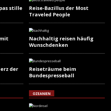
as stille
Reise-Bazillus der Most
Traveled People
 mit
Nachhaltig reisen häufig
Wunschdenken
erz der
Reiseträume beim
Bundespresseball
OZEANIEN