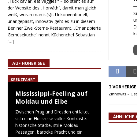
„Fuck caviar, eat veggies!“ – so steht es auf
der Website des „Horváth“, damit man gleich
S
weiß, woran man is(s)t. Unkonventionell,
u
unangepasst, innovativ geht es zu in diesem
D
Berliner Zwei-Sterne-Restaurant. „Emanzipierte
k
Gemüseküche“ nennt Küchenchef Sebastian
[…]
AUF HOHER SEE
KREUZFAHRT
VORHERIGE
Mississippi-Feeling auf
Zinnowitz – Ost
Moldau und Elbe
Zwischen Prag und Dresden entfaltet
ÄHNLICHE 
sich eine Flussreise voller Kontraste:
historische Städte, stille Moldau-
Passagen, barocke Pracht und ein