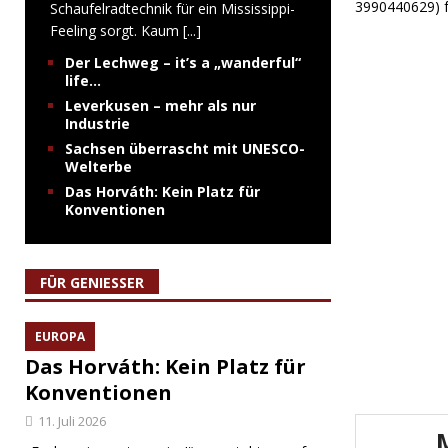
3990440629) f
Schaufelradtechnik für ein Mississippi-
Feeling sorgt. Kaum
[...]
Der Lechweg – it’s a „wanderful“
life…
Leverkusen – mehr als nur
Industrie
Sachsen überrascht mit UNESCO-
Welterbe
Das Horváth: Kein Platz für
Konventionen
FÜR GENIESSER
EUROPA
Das Horváth: Kein Platz für
Konventionen
11. Juli 2026