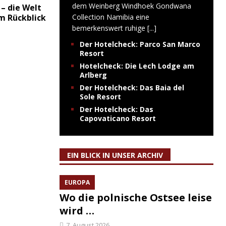
dem Weinberg Windhoek Gondwana
 – die Welt
im Rückblick
Collection Namibia eine
bemerkenswert ruhige
[...]
Der Hotelcheck: Parco San Marco
Resort
Hotelcheck: Die Lech Lodge am
Arlberg
Der Hotelcheck: Das Baia del
Sole Resort
Der Hotelcheck: Das
Capovaticano Resort
EIN BLICK IN UNSER ARCHIV
EUROPA
Wo die polnische Ostsee leise
wird …
7. August 2026