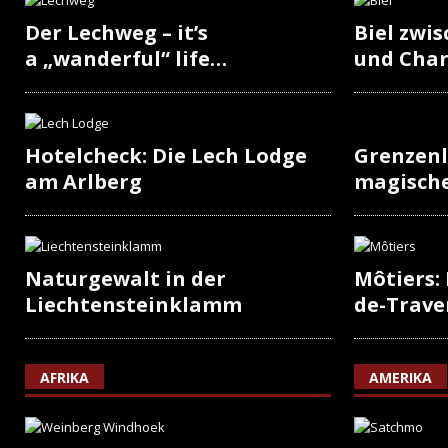
Der Lechweg – it’s
Biel zwi
a „wanderful“ life…
und Cha
Hotelcheck: Die Lech Lodge
Grenzenl
am Arlberg
magisch
Naturgewalt in der
Môtiers:
Liechtensteinklamm
de-Trave
AFRIKA
AMERIKA