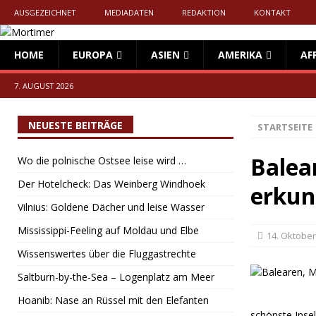
AUSGEZEICHNET
MEDIADATEN
REDAKTION
KONTAKT
HOME
EUROPA
ASIEN
AMERIKA
AF
7. AUGUST 2026
NEUESTE BEITRÄGE
STARTSEITE
Balea
Wo die polnische Ostsee leise wird …
Der Hotelcheck: Das Weinberg Windhoek
erkun
Vilnius: Goldene Dächer und leise Wasser
Mississippi-Feeling auf Moldau und Elbe
14. Oktober
Wissenswertes über die Fluggastrechte
Saltburn-by-the-Sea – Logenplatz am Meer
Hoanib: Nase an Rüssel mit den Elefanten
schönste Inse