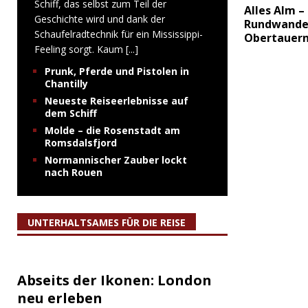
Schiff, das selbst zum Teil der
Alles Alm –
Geschichte wird und dank der
Rundwande
Schaufelradtechnik für ein Mississippi-
Obertauer
Feeling sorgt. Kaum
[...]
Prunk, Pferde und Pistolen in
Chantilly
Neueste Reiseerlebnisse auf
dem Schiff
Molde – die Rosenstadt am
Romsdalsfjord
Normannischer Zauber lockt
nach Rouen
UNTERHALTSAMES FÜR DIE REISE
Abseits der Ikonen: London
neu erleben