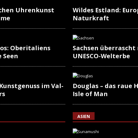
schen Uhrenkunst
Wildes Estland: Europ
rme
Naturkraft
os: Oberitaliens
Sachsen überrascht
e Seen
UNESCO-Welterbe
 Kunstgenuss im Val-
Douglas – das raue H
rs
Isle of Man
ASIEN