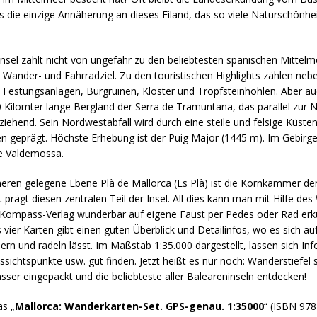
 die einzige Annäherung an dieses Eiland, das so viele Naturschönhei
nsel zählt nicht von ungefähr zu den beliebtesten spanischen Mittelm
s Wander- und Fahrradziel. Zu den touristischen Highlights zählen neb
 Festungsanlagen, Burgruinen, Klöster und Tropfsteinhöhlen. Aber a
0 Kilomter lange Bergland der Serra de Tramuntana, das parallel zur
nziehend. Sein Nordwestabfall wird durch eine steile und felsige Küstenl
en geprägt. Höchste Erhebung ist der Puig Major (1445 m). Im Gebirg
e Valdemossa.
neren gelegene Ebene Plà de Mallorca (Es Plà) ist die Kornkammer der
 prägt diesen zentralen Teil der Insel. All dies kann man mit Hilfe de
Kompass-Verlag wunderbar auf eigene Faust per Pedes oder Rad erku
vier Karten gibt einen guten Überblick und Detailinfos, wo es sich au
ern und radeln lässt. Im Maßstab 1:35.000 dargestellt, lassen sich Inf
ssichtspunkte usw. gut finden. Jetzt heißt es nur noch: Wanderstiefel 
ser eingepackt und die beliebteste aller Baleareninseln entdecken!
as „
Mallorca: Wanderkarten-Set. GPS-genau. 1:35000
“ (ISBN 978