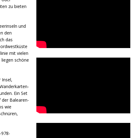
ten zu bieten
eerinseln und
en den
uch das
 Nordwestküste
inie mit vielen
e liegen schöne
 Insel,
s Wanderkarten-
nden. Ein Set
f der Balearen-
os wie
schnüren,
-978-