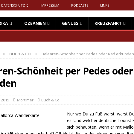
DATENSCHUTZ
IMPRESSUM
PODCASTS
LINKS
RIKA
OZEANIEN
GENUSS
KREUZFAHRT
BUCH & CO
Balearen-Schönheit per Pedes oder Rad erkunden
ren-Schönheit per Pedes oder
den
 2015
Mortimer
Buch & Co
Nur wo Du zu Fuß warst, warst Du 
es. Und welcher deutsche Tourist 
sich behaupten, wenn er mit Mallo
l im Mittelmeer besucht hat? Oft bleibt die Landeserkundung vom Bu