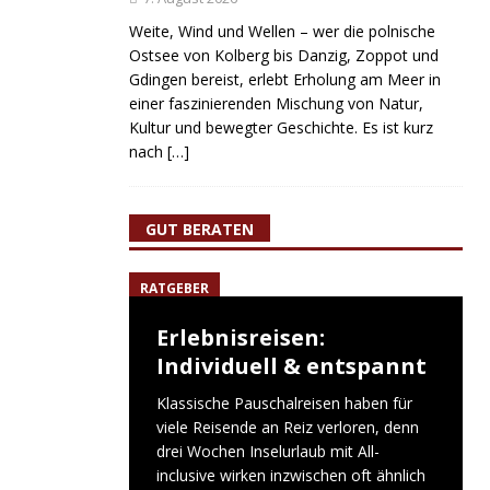
Weite, Wind und Wellen – wer die polnische
Ostsee von Kolberg bis Danzig, Zoppot und
Gdingen bereist, erlebt Erholung am Meer in
einer faszinierenden Mischung von Natur,
Kultur und bewegter Geschichte. Es ist kurz
nach
[…]
GUT BERATEN
RATGEBER
Erlebnisreisen:
Individuell & entspannt
Klassische Pauschalreisen haben für
viele Reisende an Reiz verloren, denn
drei Wochen Inselurlaub mit All-
inclusive wirken inzwischen oft ähnlich