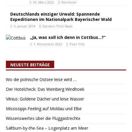
29. März 2022
Mortimer
Deutschlands einziger Urwald: Spannende
Expeditionen im Nationalpark Bayerischer Wald
5. Januar 2014
Karsten-Thilo Raab
„Ja, was soll ich denn in Cottbus…?“
1. November 2022
Peer Völz
NEUESTE BEITRÄGE
Wo die polnische Ostsee leise wird …
Der Hotelcheck: Das Weinberg Windhoek
Vilnius: Goldene Dächer und leise Wasser
Mississippi-Feeling auf Moldau und Elbe
Wissenswertes über die Fluggastrechte
Saltburn-by-the-Sea – Logenplatz am Meer