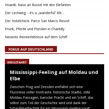
Hoanib: Nase an Rüssel mit den Elefanten
Der Lechweg – it’s a „wanderful“ life…
Der Hotelcheck: Parco San Marco Resort
Prunk, Pferde und Pistolen in Chantilly
Neueste Reiseerlebnisse auf dem Schiff
FOKUS AUF DEUTSCHLAND
KREUZFAHRT
Mississippi-Feeling auf Moldau und
Elbe
Zwischen Prag und Dresden entfaltet sich eine
Flussreise voller Kontraste: historische Städte, stille
Moldau-Passagen, barocke Pracht und ein Schiff, das
selbst zum Teil der Geschichte wird und dank der
Schaufelradtechnik für ein Mississippi-Feeling sorgt.