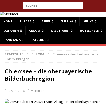
HOME
EUROPA
ASIEN
AMERIKA
AFRIKA
OZEANIEN
GENUSS
KREUZFAHRT
HOTELCHECK
PANORAMA
RATGEBER
STARTSEITE
EUROPA
Chiemsee – die oberbayerische
Bilderbuchregion
Chiemsee – die oberbayerische
Bilderbuchregion
3. April 2016
Mortimer