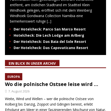
entfernt, am östlichen Stadtrand im Stadtteil Klein
Windhoek gelegen, eröffnet sich mit dem Weinberg
Windhoek Gondwana Collection Namibia eine
bemerkenswert ruhige
[...]
Der Hotelcheck: Parco San Marco Resort
Hotelcheck: Die Lech Lodge am Arlberg
Der Hotelcheck: Das Baia del Sole Resort
Der Hotelcheck: Das Capovaticano Resort
EIN BLICK IN UNSER ARCHIV
EUROPA
Wo die polnische Ostsee leise wird …
7. August 2026
Weite, Wind und Wellen – wer die polnische Ostsee von
Kolberg bis Danzig, Zoppot und Gdingen bereist, erlebt
Erholung am Meer in einer faszinierenden Mischung von Natur,