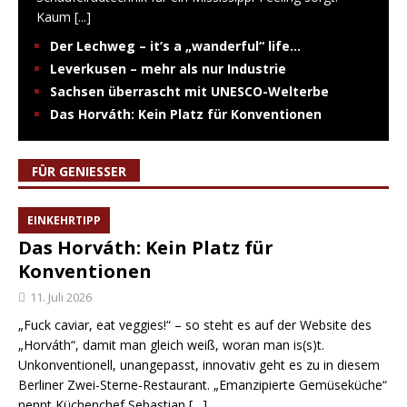
Kaum
[...]
Der Lechweg – it’s a „wanderful“ life…
Leverkusen – mehr als nur Industrie
Sachsen überrascht mit UNESCO-Welterbe
Das Horváth: Kein Platz für Konventionen
FÜR GENIESSER
EINKEHRTIPP
Das Horváth: Kein Platz für
Konventionen
11. Juli 2026
„Fuck caviar, eat veggies!“ – so steht es auf der Website des
„Horváth“, damit man gleich weiß, woran man is(s)t.
Unkonventionell, unangepasst, innovativ geht es zu in diesem
Berliner Zwei-Sterne-Restaurant. „Emanzipierte Gemüseküche“
nennt Küchenchef Sebastian
[…]