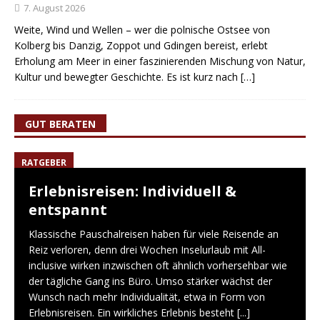
7. August 2026
Weite, Wind und Wellen – wer die polnische Ostsee von
Kolberg bis Danzig, Zoppot und Gdingen bereist, erlebt
Erholung am Meer in einer faszinierenden Mischung von Natur,
Kultur und bewegter Geschichte. Es ist kurz nach
[…]
GUT BERATEN
RATGEBER
Erlebnisreisen: Individuell &
entspannt
Klassische Pauschalreisen haben für viele Reisende an
Reiz verloren, denn drei Wochen Inselurlaub mit All-
inclusive wirken inzwischen oft ähnlich vorhersehbar wie
der tägliche Gang ins Büro. Umso stärker wächst der
Wunsch nach mehr Individualität, etwa in Form von
Erlebnisreisen. Ein wirkliches Erlebnis besteht
[...]