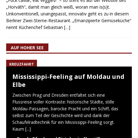
„Fuck caviar, eat veggies!“ – so steht es auf der Website des
„Horváth“, damit man gleich weiß, woran man is(s)t.
Unkonventionell, unangepasst, innovativ geht es zu in diesem
Berliner Zwei-Sterne-Restaurant. „Emanzipierte Gemüseküche“
nennt Küchenchef Sebastian
[…]
AUF HOHER SEE
KREUZFAHRT
Mississippi-Feeling auf Moldau und
Elbe
Zwischen Prag und Dresden entfaltet sich eine
Flussreise voller Kontraste: historische Städte, stille
Moldau-Passagen, barocke Pracht und ein Schiff, das
selbst zum Teil der Geschichte wird und dank der
Schaufelradtechnik für ein Mississippi-Feeling sorgt.
Kaum
[...]