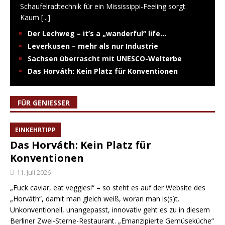
Schaufelradtechnik für ein Mississippi-Feeling sorgt.
Kaum
[...]
Der Lechweg – it’s a „wanderful“ life…
Leverkusen – mehr als nur Industrie
Sachsen überrascht mit UNESCO-Welterbe
Das Horváth: Kein Platz für Konventionen
FÜR GENIESSER
EINKEHRTIPP
Das Horváth: Kein Platz für
Konventionen
11. Juli 2026
„Fuck caviar, eat veggies!“ – so steht es auf der Website des
„Horváth“, damit man gleich weiß, woran man is(s)t.
Unkonventionell, unangepasst, innovativ geht es zu in diesem
Berliner Zwei-Sterne-Restaurant. „Emanzipierte Gemüseküche“