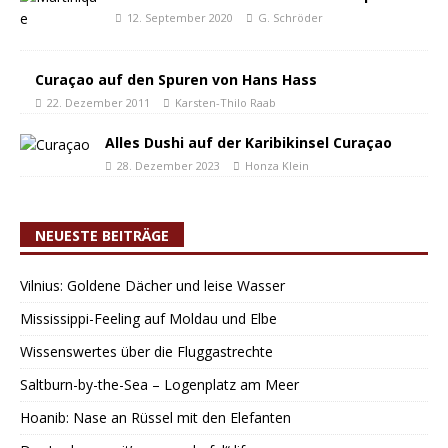
12. September 2020
G. Schröder
Curaçao auf den Spuren von Hans Hass
22. Dezember 2011
Karsten-Thilo Raab
Alles Dushi auf der Karibikinsel Curaçao
28. Dezember 2023
Honza Klein
NEUESTE BEITRÄGE
Vilnius: Goldene Dächer und leise Wasser
Mississippi-Feeling auf Moldau und Elbe
Wissenswertes über die Fluggastrechte
Saltburn-by-the-Sea – Logenplatz am Meer
Hoanib: Nase an Rüssel mit den Elefanten