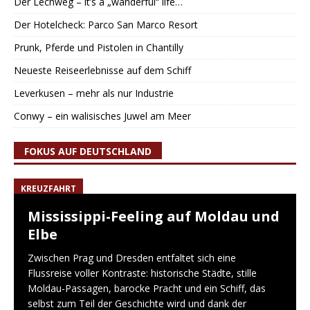
Der Lechweg – it’s a „wanderful“ life…
Der Hotelcheck: Parco San Marco Resort
Prunk, Pferde und Pistolen in Chantilly
Neueste Reiseerlebnisse auf dem Schiff
Leverkusen – mehr als nur Industrie
Conwy – ein walisisches Juwel am Meer
FOKUS AUF DEUTSCHLAND
KREUZFAHRT
Mississippi-Feeling auf Moldau und
Elbe
Zwischen Prag und Dresden entfaltet sich eine
Flussreise voller Kontraste: historische Städte, stille
Moldau-Passagen, barocke Pracht und ein Schiff, das
selbst zum Teil der Geschichte wird und dank der