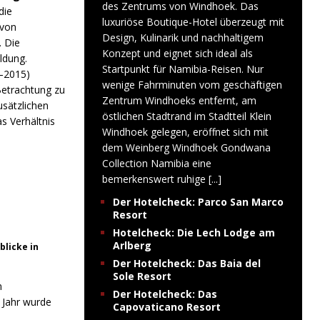
des Zentrums von Windhoek. Das
die
luxuriöse Boutique-Hotel überzeugt mit
 von
Design, Kulinarik und nachhaltigem
. Die
Konzept und eignet sich ideal als
ldung.
Startpunkt für Namibia-Reisen. Nur
–2015)
wenige Fahrminuten vom geschäftigen
Betrachtung zu
Zentrum Windhoeks entfernt, am
usätzlichen
östlichen Stadtrand im Stadtteil Klein
s Verhältnis
Windhoek gelegen, eröffnet sich mit
dem Weinberg Windhoek Gondwana
Collection Namibia eine
bemerkenswert ruhige
[...]
Der Hotelcheck: Parco San Marco
Resort
Hotelcheck: Die Lech Lodge am
Arlberg
blicke in
Der Hotelcheck: Das Baia del
Sole Resort
m
Der Hotelcheck: Das
n Jahr wurde
Capovaticano Resort