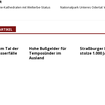
R
ie-Kathedralen mit Welterbe-Status
Nationalpark Unteres Odertal: 
ARTIKEL
im Tal der
Hohe Bußgelder für
Straßburger
sserfälle
Temposünder im
stolze 1.000 J
Ausland