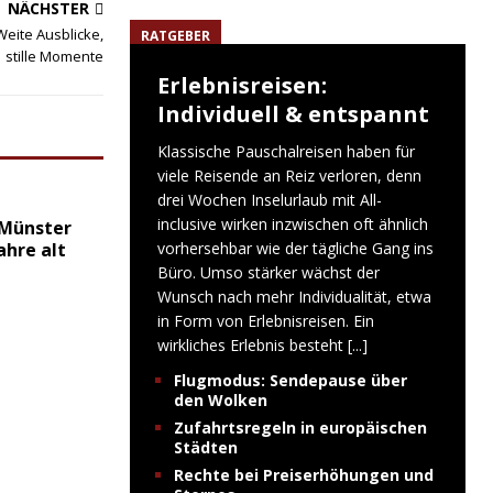
NÄCHSTER
Weite Ausblicke,
RATGEBER
stille Momente
Erlebnisreisen:
Individuell & entspannt
Klassische Pauschalreisen haben für
viele Reisende an Reiz verloren, denn
drei Wochen Inselurlaub mit All-
inclusive wirken inzwischen oft ähnlich
 Münster
ahre alt
vorhersehbar wie der tägliche Gang ins
Büro. Umso stärker wächst der
Wunsch nach mehr Individualität, etwa
in Form von Erlebnisreisen. Ein
wirkliches Erlebnis besteht
[...]
Flugmodus: Sendepause über
den Wolken
Zufahrtsregeln in europäischen
Städten
Rechte bei Preiserhöhungen und