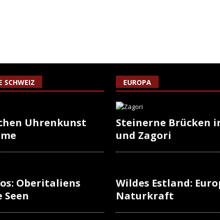
IE SCHWEIZ
EUROPA
schen Uhrenkunst
Steinerne Brücken i
rme
und Zagori
os: Oberitaliens
Wildes Estland: Europ
e Seen
Naturkraft