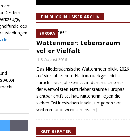
en am
 außerdem
EIN BLICK IN UNSER ARCHIV
werkzeuge,
inalfunde des
lbausiedlungen
EUROPA
.de
.
Wattenmeer: Lebensraum
voller Vielfalt
8. August 2026
Das Niedersächsische Wattenmeer blickt 2026
 und
auf vier Jahrzehnte Nationalparkgeschichte
s Autor
zurück – vier Jahrzehnte, in denen sich einer
emacht.
der wertvollsten Naturlebensräume Europas
sichtbar entfaltet hat. Mittendrin liegen die
sieben Ostfriesischen Inseln, umgeben von
weiteren unbewohnten Inseln
[…]
GUT BERATEN