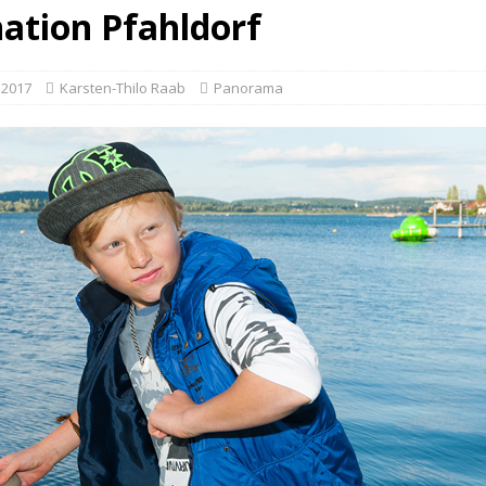
nation Pfahldorf
 2017
Karsten-Thilo Raab
Panorama