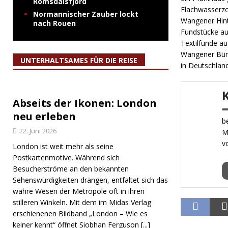
Romsdalsfjord
Flachwasserzo
Normannischer Zauber lockt
Wangener Hint
nach Rouen
Fundstücke au
Textilfunde a
Wangener Bürge
UNTERHALTSAMES FÜR DIE REISE
in Deutschlan
Abseits der Ikonen: London
neu erleben
b
22. Juni 2026
M
v
London ist weit mehr als seine
Postkartenmotive. Während sich
Besucherströme an den bekannten
Sehenswürdigkeiten drängen, entfaltet sich das
wahre Wesen der Metropole oft in ihren
stilleren Winkeln. Mit dem im Midas Verlag
erschienenen Bildband „London – Wie es
keiner kennt“ öffnet Siobhan Ferguson
[...]