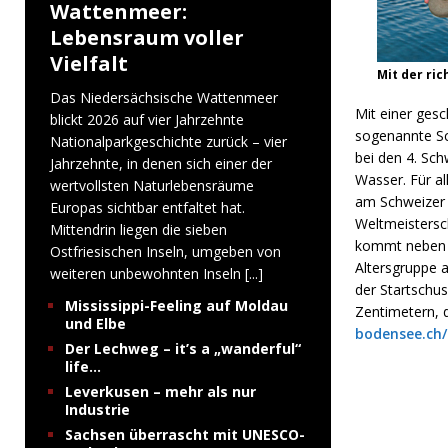
Wattenmeer:
Lebensraum voller
Vielfalt
Mit der ri
Das Niedersächsische Wattenmeer
Mit einer ges
blickt 2026 auf vier Jahrzehnte
sogenannte Sch
Nationalparkgeschichte zurück – vier
bei den 4. Sch
Jahrzehnte, in denen sich einer der
Wasser. Für al
wertvollsten Naturlebensräume
am Schweizer 
Europas sichtbar entfaltet hat.
Weltmeistersc
Mittendrin liegen die sieben
kommt neben de
Ostfriesischen Inseln, umgeben von
Altersgruppe a
weiteren unbewohnten Inseln
[...]
der Startschus
Mississippi-Feeling auf Moldau
Zentimetern, 
und Elbe
bodensee.ch/
Der Lechweg – it’s a „wanderful“
life…
Leverkusen – mehr als nur
Industrie
Sachsen überrascht mit UNESCO-