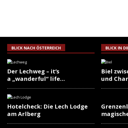
BLICK NACH ÖSTERREICH
BLICK IN D
Der Lechweg – it’s
Biel zwi
a „wanderful“ life…
und Cha
Hotelcheck: Die Lech Lodge
Grenzenl
am Arlberg
magisch