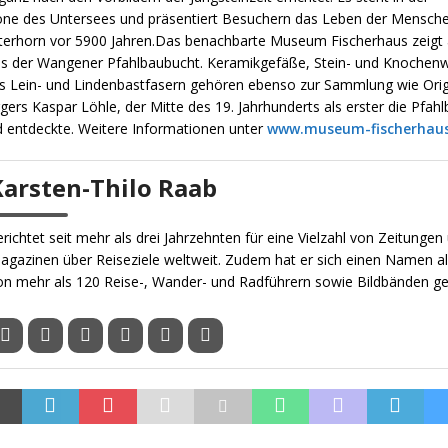
ne des Untersees und präsentiert Besuchern das Leben der Mensch
erhorn vor 5900 Jahren.
Das benachbarte
Museum
Fischerhaus
zeigt
s der Wangener Pfahlbaubucht. Keramikgefäße, Stein- und Knochen
us Lein- und Lindenbastfasern gehören ebenso zur Sammlung wie Orig
rs Kaspar Löhle, der Mitte des 19. Jahrhunderts als erster die Pfah
d entdeckte.
Weitere Informationen unter
www.museum-fischerhaus
Karsten-Thilo Raab
erichtet seit mehr als drei Jahrzehnten für eine Vielzahl von Zeitungen
agazinen über Reiseziele weltweit. Zudem hat er sich einen Namen al
on mehr als 120 Reise-, Wander- und Radführern sowie Bildbänden g