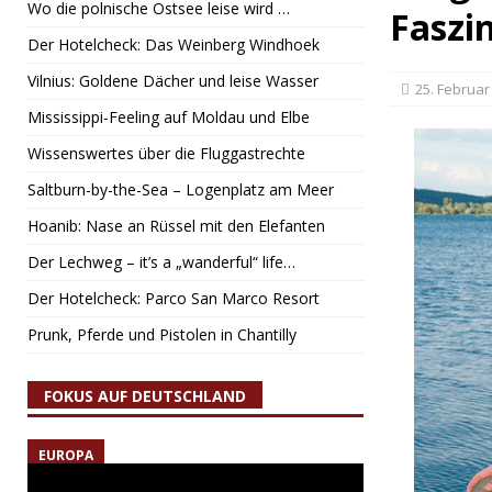
Wo die polnische Ostsee leise wird …
Faszi
Der Hotelcheck: Das Weinberg Windhoek
Vilnius: Goldene Dächer und leise Wasser
25. Februar
Mississippi-Feeling auf Moldau und Elbe
Wissenswertes über die Fluggastrechte
Saltburn-by-the-Sea – Logenplatz am Meer
Hoanib: Nase an Rüssel mit den Elefanten
Der Lechweg – it’s a „wanderful“ life…
Der Hotelcheck: Parco San Marco Resort
Prunk, Pferde und Pistolen in Chantilly
FOKUS AUF DEUTSCHLAND
EUROPA