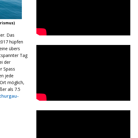
urismus)
er. Das
 2017 hüpfen
eine übers
ntspannter Tag
i der
er Spass
en jede
 Ort möglich,
ßer als 7.5
thurgau-