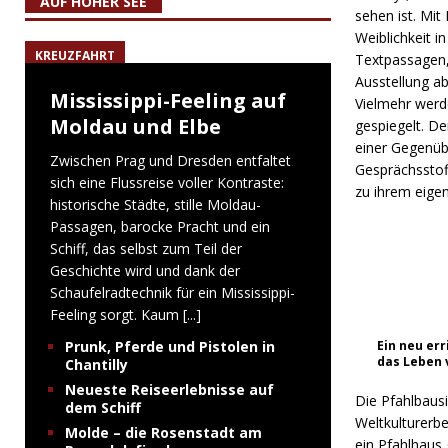
AUF HOHER SEE
sehen ist. Mit
Weiblichkeit i
KREUZFAHRT
Textpassagen,
Ausstellung ab
Mississippi-Feeling auf
Vielmehr werd
Moldau und Elbe
gespiegelt. D
einer Gegenübe
Zwischen Prag und Dresden entfaltet
Gesprächsstof
sich eine Flussreise voller Kontraste:
zu ihrem eige
historische Städte, stille Moldau-
Passagen, barocke Pracht und ein
Schiff, das selbst zum Teil der
Geschichte wird und dank der
Schaufelradtechnik für ein Mississippi-
Feeling sorgt. Kaum
[...]
Prunk, Pferde und Pistolen in
Ein neu er
das Leben 
Chantilly
Neueste Reiseerlebnisse auf
Die
Pfahlbaus
dem Schiff
Weltkulturerb
Molde – die Rosenstadt am
ein Pfahlhaus 