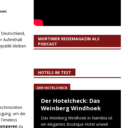
ssen
h Deutschland,
MORTIMER REISEMAGAZIN ALS
r Aufenthalt
PODCAST
epublik bleiben
HOTELS IM TEST
DER HOTELCHECK
Der Hotelcheck: Das
Weinberg Windhoek
t schmückten
fügung, um die
Das Weinberg Windhoek in Namibia ist
 „Timeless
ein elegantes Boutique-Hotel unweit
Tongeren
zu