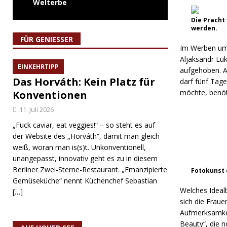
Welterbe
Die Pracht
werden.
FÜR GENIESSER
Im Werben um 
Aljaksandr Luk
EINKEHRTIPP
aufgehoben. A
Das Horváth: Kein Platz für
darf fünf Tage
möchte, benöti
Konventionen
11. Juli 2026
„Fuck caviar, eat veggies!“ – so steht es auf
der Website des „Horváth“, damit man gleich
weiß, woran man is(s)t. Unkonventionell,
unangepasst, innovativ geht es zu in diesem
Berliner Zwei-Sterne-Restaurant. „Emanzipierte
Fotokunst 
Gemüseküche“ nennt Küchenchef Sebastian
Welches Ideal
[…]
sich die Frau
Aufmerksamkeit
Beauty“, die n