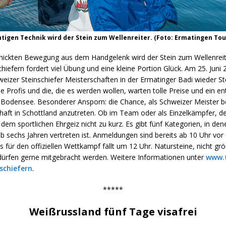
chtigen Technik wird der Stein zum Wellenreiter. (Foto: Ermatingen To
chickten Bewegung aus dem Handgelenk wird der Stein zum Wellenreit
iefern fordert viel Übung und eine kleine Portion Glück. Am 25. Juni
weizer Steinschiefer Meisterschaften in der Ermatinger Badi wieder St
le Profis und die, die es werden wollen, warten tolle Preise und ein e
Bodensee. Besonderer Ansporn: die Chance, als Schweizer Meister be
haft in Schottland anzutreten. Ob im Team oder als Einzelkämpfer, d
m sportlichen Ehrgeiz nicht zu kurz. Es gibt fünf Kategorien, in den
b sechs Jahren vertreten ist. Anmeldungen sind bereits ab 10 Uhr vor
s für den offiziellen Wettkampf fällt um 12 Uhr. Natursteine, nicht grö
dürfen gerne mitgebracht werden. Weitere Informationen unter
www.
schiefern
.
*****
Weißrussland fünf Tage visafrei