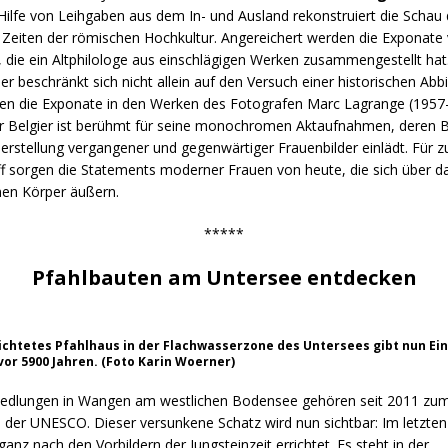
 Hilfe von Leihgaben aus dem In- und Ausland rekonstruiert die Schau 
n Zeiten der römischen Hochkultur. Angereichert werden die Exponate
 die ein Altphilologe aus einschlägigen Werken zusammengestellt hat
er beschränkt sich nicht allein auf den Versuch einer historischen Abbi
en die Exponate in den Werken des Fotografen Marc Lagrange (1957
er Belgier ist berühmt für seine monochromen Aktaufnahmen, deren 
rstellung vergangener und gegenwärtiger Frauenbilder einlädt. Für z
f sorgen die Statements moderner Frauen von heute, die sich über da
nen Körper äußern.
*****
Pfahlbauten am Untersee entdecken
richtetes Pfahlhaus in der Flachwasserzone des Untersees gibt nun Ein
vor 5900 Jahren. (Foto Karin Woerner)
iedlungen
in
Wangen
am westlichen
Bodensee
gehören seit 2011 zu
e
der
UNESCO
. Dieser versunkene Schatz wird nun sichtbar: Im letzte
ganz nach den Vorbildern der Jungsteinzeit errichtet. Es steht in der