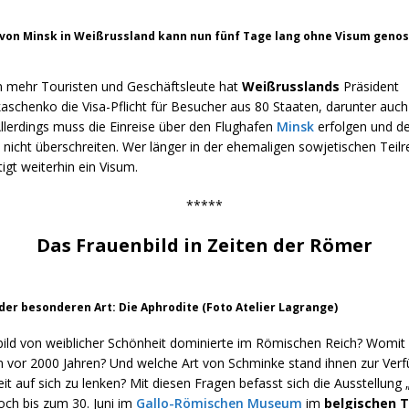
 von Minsk in Weißrussland kann nun fünf Tage lang ohne Visum geno
mehr Touristen und Geschäftsleute hat
Weißrusslands
Präsident
aschenko die Visa-Pflicht für Besucher aus 80 Staaten, darunter auc
llerdings muss die Einreise über den Flughafen
Minsk
erfolgen und de
 nicht überschreiten. Wer länger in der ehemaligen sowjetischen Teilr
gt weiterhin ein Visum.
*****
Das Frauenbild in Zeiten der Römer
der besonderen Art: Die Aphrodite (Foto Atelier Lagrange)
bild von weiblicher Schönheit dominierte im Römischen Reich? Womi
en vor 2000 Jahren? Und welche Art von Schminke stand ihnen zur Ver
 auf sich zu lenken? Mit diesen Fragen befasst sich die Ausstellung
och bis zum 30. Juni im
Gallo-Römischen Museum
im
belgischen 