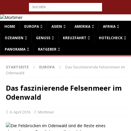
HOME
EUROPA
ASIEN
AMERIKA
AFRIKA
OZEANIEN
GENUSS
KREUZFAHRT
HOTELCHECK
PANORAMA
RATGEBER
STARTSEITE
EUROPA
Das faszinierende Felsenmeer im
Odenwald
Das faszinierende Felsenmeer im
Odenwald
6. April 2016
Mortimer