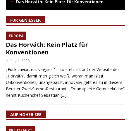
Das Horváth: Kein Platz für Konventionen
FÜR GENIESSER
EUROPA
Das Horváth: Kein Platz für
Konventionen
11. Juli 2026
„Fuck caviar, eat veggies!“ – so steht es auf der Website des
„Horváth“, damit man gleich weiß, woran man is(s)t.
Unkonventionell, unangepasst, innovativ geht es zu in diesem
Berliner Zwei-Sterne-Restaurant. „Emanzipierte Gemüseküche“
nennt Küchenchef Sebastian
[…]
AUF HOHER SEE
KREUZFAHRT