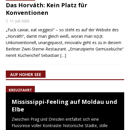
Das Horváth: Kein Platz für
Konventionen
11. Juli 2026
„Fuck caviar, eat veggies!“ – so steht es auf der Website des
„Horváth“, damit man gleich weiß, woran man is(s)t.
Unkonventionell, unangepasst, innovativ geht es zu in diesem
Berliner Zwei-Sterne-Restaurant. „Emanzipierte Gemüseküche“
nennt Küchenchef Sebastian
[…]
AUF HOHER SEE
KREUZFAHRT
Mississippi-Feeling auf Moldau und
Elbe
Zwischen Prag und Dresden entfaltet sich eine
Flussreise voller Kontraste: historische Städte, stille