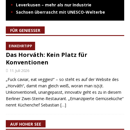
Leverkusen – mehr als nur Industrie
Sachsen überrascht mit UNESCO-Welterbe
FÜR GENIESSER
EINKEHRTIPP
Das Horváth: Kein Platz für
Konventionen
11. Juli 2026
„Fuck caviar, eat veggies!“ – so steht es auf der Website des
„Horváth“, damit man gleich weiß, woran man is(s)t.
Unkonventionell, unangepasst, innovativ geht es zu in diesem
Berliner Zwei-Sterne-Restaurant. „Emanzipierte Gemüseküche“
nennt Küchenchef Sebastian
[…]
AUF HOHER SEE