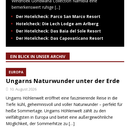
Windhoek Gondwana Collection Namibia eine
bemerkenswert ruhige
[...]
Der Hotelcheck: Parco San Marco Resort
Hotelcheck: Die Lech Lodge am Arlberg
Der Hotelcheck: Das Baia del Sole Resort
Der Hotelcheck: Das Capovaticano Resort
EIN BLICK IN UNSER ARCHIV
EUROPA
Ungarns Naturwunder unter der Erde
10. August 2026
Ungarns Höhlenwelt eröffnet eine faszinierende Reise in die
Tiefe: kühl, geheimnisvoll und voller Naturwunder – perfekt für
heiße Sommertage. Ungarns Höhlenwelt zählt zu den
vielfältigsten in Europa und bietet eine außergewöhnliche
Möglichkeit, der Sommerhitze zu
[…]