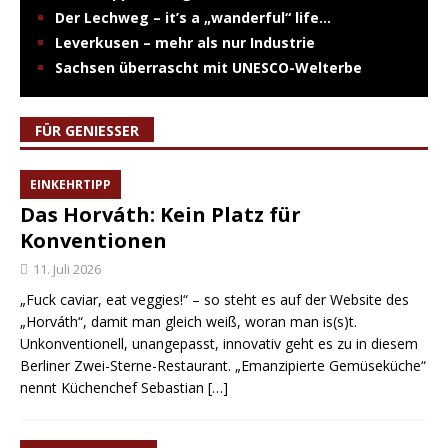
Der Lechweg – it’s a „wanderful“ life…
Leverkusen – mehr als nur Industrie
Sachsen überrascht mit UNESCO-Welterbe
FÜR GENIESSER
EINKEHRTIPP
Das Horváth: Kein Platz für
Konventionen
11. Juli 2026
„Fuck caviar, eat veggies!“ – so steht es auf der Website des
„Horváth“, damit man gleich weiß, woran man is(s)t.
Unkonventionell, unangepasst, innovativ geht es zu in diesem
Berliner Zwei-Sterne-Restaurant. „Emanzipierte Gemüseküche“
nennt Küchenchef Sebastian
[…]