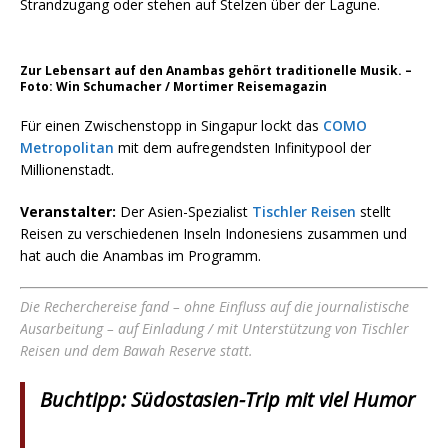
Strandzugang oder stehen auf Stelzen über der Lagune.
Zur Lebensart auf den Anambas gehört traditionelle Musik. –
Foto: Win Schumacher / Mortimer Reisemagazin
Für einen Zwischenstopp in Singapur lockt das
COMO
Metropolitan
mit dem aufregendsten Infinitypool der
Millionenstadt.
Veranstalter:
Der Asien-Spezialist
Tischler Reisen
stellt
Reisen zu verschiedenen Inseln Indonesiens zusammen und
hat auch die Anambas im Programm.
Die Recherchereise fand –
ohne Einfluss auf die journalistische
Ausarbeitung –
auf Einladung / mit Unterstützung von Tischler
Reisen und dem Bawah Reserve statt.
Buchtipp: Südostasien-Trip mit viel Humor