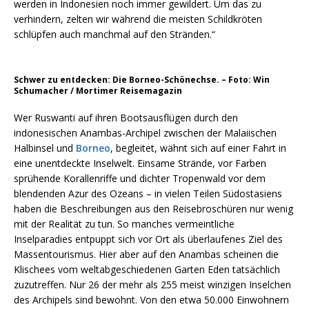
werden in Indonesien noch immer gewildert. Um das zu
verhindern, zelten wir während die meisten Schildkröten
schlüpfen auch manchmal auf den Stränden.“
Schwer zu entdecken: Die Borneo-Schönechse. – Foto: Win
Schumacher / Mortimer Reisemagazin
Wer Ruswanti auf ihren Bootsausflügen durch den
indonesischen Anambas-Archipel zwischen der Malaiischen
Halbinsel und
Borneo
, begleitet, wähnt sich auf einer Fahrt in
eine unentdeckte Inselwelt. Einsame Strände, vor Farben
sprühende Korallenriffe und dichter Tropenwald vor dem
blendenden Azur des Ozeans – in vielen Teilen Südostasiens
haben die Beschreibungen aus den Reisebroschüren nur wenig
mit der Realität zu tun. So manches vermeintliche
Inselparadies entpuppt sich vor Ort als überlaufenes Ziel des
Massentourismus. Hier aber auf den Anambas scheinen die
Klischees vom weltabgeschiedenen Garten Eden tatsächlich
zuzutreffen. Nur 26 der mehr als 255 meist winzigen Inselchen
des Archipels sind bewohnt. Von den etwa 50.000 Einwohnern