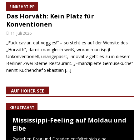
EINKEHRTIPP
Das Horváth: Kein Platz für
Konventionen
11. Juli 2026
„Fuck caviar, eat veggies!“ – so steht es auf der Website des
„Horváth“, damit man gleich weiß, woran man is(s)t.
Unkonventionell, unangepasst, innovativ geht es zu in diesem
Berliner Zwei-Sterne-Restaurant. „Emanzipierte Gemüseküche“
nennt Küchenchef Sebastian
[…]
AUF HOHER SEE
KREUZFAHRT
Mississippi-Feeling auf Moldau und
Elbe
Zwischen Prag und Dresden entfaltet sich eine