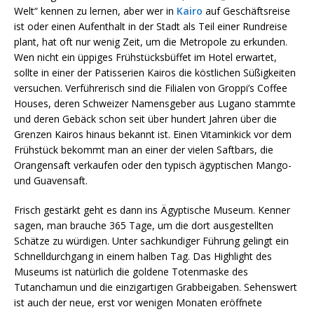
Welt“ kennen zu lernen, aber wer in
Kairo
auf Geschäftsreise
ist oder einen Aufenthalt in der Stadt als Teil einer Rundreise
plant, hat oft nur wenig Zeit, um die Metropole zu erkunden.
Wen nicht ein üppiges Frühstücksbüffet im Hotel erwartet,
sollte in einer der Patisserien Kairos die köstlichen Süßigkeiten
versuchen. Verführerisch sind die Filialen von Groppi’s Coffee
Houses, deren Schweizer Namensgeber aus Lugano stammte
und deren Gebäck schon seit über hundert Jahren über die
Grenzen Kairos hinaus bekannt ist. Einen Vitaminkick vor dem
Frühstück bekommt man an einer der vielen Saftbars, die
Orangensaft verkaufen oder den typisch ägyptischen Mango-
und Guavensaft.
Frisch gestärkt geht es dann ins Ägyptische Museum. Kenner
sagen, man brauche 365 Tage, um die dort ausgestellten
Schätze zu würdigen. Unter sachkundiger Führung gelingt ein
Schnelldurchgang in einem halben Tag. Das Highlight des
Museums ist natürlich die goldene Totenmaske des
Tutanchamun und die einzigartigen Grabbeigaben. Sehenswert
ist auch der neue, erst vor wenigen Monaten eröffnete