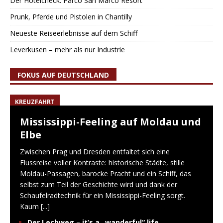
Der Hotelcheck: Parco San Marco Resort
Prunk, Pferde und Pistolen in Chantilly
Neueste Reiseerlebnisse auf dem Schiff
Leverkusen – mehr als nur Industrie
FOKUS AUF DEUTSCHLAND
KREUZFAHRT
Mississippi-Feeling auf Moldau und
Elbe
Zwischen Prag und Dresden entfaltet sich eine
Flussreise voller Kontraste: historische Städte, stille
Moldau-Passagen, barocke Pracht und ein Schiff, das
selbst zum Teil der Geschichte wird und dank der
Schaufelradtechnik für ein Mississippi-Feeling sorgt.
Kaum
[...]
Der Lechweg – it’s a „wanderful“ life…