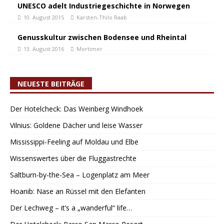
UNESCO adelt Industriegeschichte in Norwegen
10. August 2015
Karsten-Thilo Raab
Genusskultur zwischen Bodensee und Rheintal
13. August 2016
Mortimer
NEUESTE BEITRÄGE
Der Hotelcheck: Das Weinberg Windhoek
Vilnius: Goldene Dächer und leise Wasser
Mississippi-Feeling auf Moldau und Elbe
Wissenswertes über die Fluggastrechte
Saltburn-by-the-Sea – Logenplatz am Meer
Hoanib: Nase an Rüssel mit den Elefanten
Der Lechweg – it’s a „wanderful“ life…