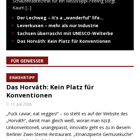
Schaufelradtechnik für ein Mississippi-Feeling sorgt.
Kaum
[...]
Der Lechweg – it’s a „wanderful“ life…
Leverkusen – mehr als nur Industrie
Sachsen überrascht mit UNESCO-Welterbe
Das Horváth: Kein Platz für Konventionen
FÜR GENIESSER
EINKEHRTIPP
Das Horváth: Kein Platz für
Konventionen
11. Juli 2026
„Fuck caviar, eat veggies!“ – so steht es auf der Website des
„Horváth“, damit man gleich weiß, woran man is(s)t.
Unkonventionell, unangepasst, innovativ geht es zu in diesem
Berliner Zwei-Sterne-Restaurant. „Emanzipierte Gemüseküche“