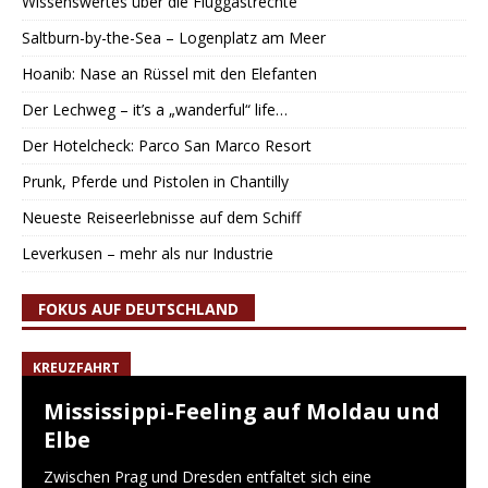
Wissenswertes über die Fluggastrechte
Saltburn-by-the-Sea – Logenplatz am Meer
Hoanib: Nase an Rüssel mit den Elefanten
Der Lechweg – it’s a „wanderful“ life…
Der Hotelcheck: Parco San Marco Resort
Prunk, Pferde und Pistolen in Chantilly
Neueste Reiseerlebnisse auf dem Schiff
Leverkusen – mehr als nur Industrie
FOKUS AUF DEUTSCHLAND
KREUZFAHRT
Mississippi-Feeling auf Moldau und
Elbe
Zwischen Prag und Dresden entfaltet sich eine