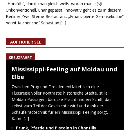
„Horváth“, damit man gleich weiß, woran man is(s)t.
Unkonventionell, unangepasst, innovativ geht es zu in diesem
Berliner Zwei-Sterne-Restaurant. „Emanzipierte Gemüseküche“
nennt Küchenchef Sebastian
[…]
AUF HOHER SEE
KREUZFAHRT
Mississippi-Feeling auf Moldau und
Elbe
Zwischen Prag und Dresden entfaltet sich eine
Flussreise voller Kontraste: historische Städte, stille
Moldau-Passagen, barocke Pracht und ein Schiff, das
selbst zum Teil der Geschichte wird und dank der
Schaufelradtechnik für ein Mississippi-Feeling sorgt.
Kaum
[...]
Prunk, Pferde und Pistolen in Chantilly