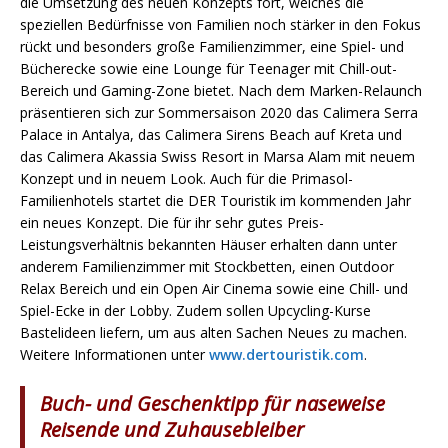
die Umsetzung des neuen Konzepts fort, welches die
speziellen Bedürfnisse von Familien noch stärker in den Fokus
rückt und besonders große Familienzimmer, eine Spiel- und
Bücherecke sowie eine Lounge für Teenager mit Chill-out-
Bereich und Gaming-Zone bietet. Nach dem Marken-Relaunch
präsentieren sich zur Sommersaison 2020 das Calimera Serra
Palace in Antalya, das Calimera Sirens Beach auf Kreta und
das Calimera Akassia Swiss Resort in Marsa Alam mit neuem
Konzept und in neuem Look. Auch für die Primasol-
Familienhotels startet die DER Touristik im kommenden Jahr
ein neues Konzept. Die für ihr sehr gutes Preis-
Leistungsverhältnis bekannten Häuser erhalten dann unter
anderem Familienzimmer mit Stockbetten, einen Outdoor
Relax Bereich und ein Open Air Cinema sowie eine Chill- und
Spiel-Ecke in der Lobby. Zudem sollen Upcycling-Kurse
Bastelideen liefern, um aus alten Sachen Neues zu machen.
Weitere Informationen unter
www.dertouristik.com
.
Buch- und Geschenktipp für naseweise
Reisende und Zuhausebleiber