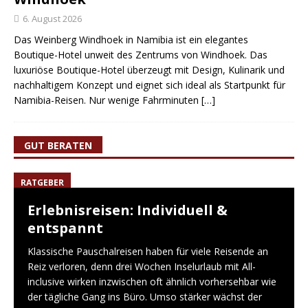
6. August 2026
Das Weinberg Windhoek in Namibia ist ein elegantes
Boutique-Hotel unweit des Zentrums von Windhoek. Das
luxuriöse Boutique-Hotel überzeugt mit Design, Kulinarik und
nachhaltigem Konzept und eignet sich ideal als Startpunkt für
Namibia-Reisen. Nur wenige Fahrminuten
[…]
GUT BERATEN
RATGEBER
Erlebnisreisen: Individuell &
entspannt
Klassische Pauschalreisen haben für viele Reisende an
Reiz verloren, denn drei Wochen Inselurlaub mit All-
inclusive wirken inzwischen oft ähnlich vorhersehbar wie
der tägliche Gang ins Büro. Umso stärker wächst der