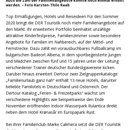
Auch die Zahl der Familienangebote konnte noch einmal erhöht
werden. – Foto Karsten-Thilo Raab
Top Ermäßigungen, Hotels und Reiseideen Für den Sommer
2020 bringt die DER Touristik noch mehr Familienangebote auf
den Markt. Ihr erweitertes Portfolio beinhaltet unzählige
attraktive Kinderfestpreise, Familienzimmer sowie besondere
Angebote für Familien im Nahbereich, auf der Mittel- und
Fernstrecke. Dazu zählt ein vorausbuchbares Fußballcamp im
bulgarischen Badeort Albena, in dem sportbegeisterte Jungen
und Mädchen zwischen fünf und 15 Jahren unter der Leitung
verschiedener Trainer deutscher Bundesligavereine kicken.
Darüber hinaus erweitert Dertour zwei Zielgruppenkataloge:
„Familienurlaub ganz nah“ enthält 13 neue Hotels, darunter
beliebte Familotels in Deutschland und Österreich. Der
Dertour-Katalog „Ferien- & Freizeitparks“ wächst um
verschiedene Highlights wie beispielsweise den Ende
November eröffnenden Indoor-Wasserpark Rulantica direkt
neben dem Hotel Krønasår im Europapark Rust.
Bei ihrer Familienclub-Marke Calimera setzt die DER Touristik