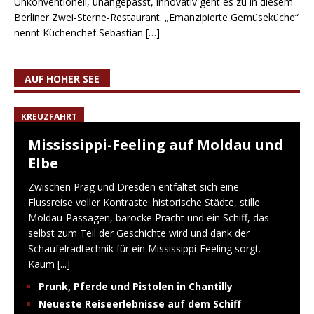
Unkonventionell, unangepasst, innovativ geht es zu in diesem
Berliner Zwei-Sterne-Restaurant. „Emanzipierte Gemüseküche“
nennt Küchenchef Sebastian
[…]
AUF HOHER SEE
KREUZFAHRT
Mississippi-Feeling auf Moldau und
Elbe
Zwischen Prag und Dresden entfaltet sich eine
Flussreise voller Kontraste: historische Städte, stille
Moldau-Passagen, barocke Pracht und ein Schiff, das
selbst zum Teil der Geschichte wird und dank der
Schaufelradtechnik für ein Mississippi-Feeling sorgt.
Kaum
[...]
Prunk, Pferde und Pistolen in Chantilly
Neueste Reiseerlebnisse auf dem Schiff