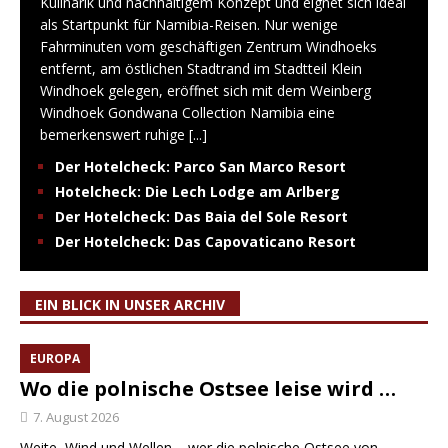
Kulinarik und nachhaltigem Konzept und eignet sich ideal
als Startpunkt für Namibia-Reisen. Nur wenige
Fahrminuten vom geschäftigen Zentrum Windhoeks
entfernt, am östlichen Stadtrand im Stadtteil Klein
Windhoek gelegen, eröffnet sich mit dem Weinberg
Windhoek Gondwana Collection Namibia eine
bemerkenswert ruhige
[...]
Der Hotelcheck: Parco San Marco Resort
Hotelcheck: Die Lech Lodge am Arlberg
Der Hotelcheck: Das Baia del Sole Resort
Der Hotelcheck: Das Capovaticano Resort
EIN BLICK IN UNSER ARCHIV
EUROPA
Wo die polnische Ostsee leise wird …
7. August 2026
Weite, Wind und Wellen – wer die polnische Ostsee von