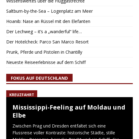
Wissenswertes über die Fluggastrechte
Saltburn-by-the-Sea – Logenplatz am Meer
Hoanib: Nase an Rüssel mit den Elefanten
Der Lechweg – it’s a „wanderful“ life…
Der Hotelcheck: Parco San Marco Resort
Prunk, Pferde und Pistolen in Chantilly
Neueste Reiseerlebnisse auf dem Schiff
FOKUS AUF DEUTSCHLAND
KREUZFAHRT
Mississippi-Feeling auf Moldau und
Elbe
Zwischen Prag und Dresden entfaltet sich eine
Flussreise voller Kontraste: historische Städte, stille