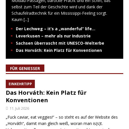
Moldau-Passagen, barocke Pracht und ein Schiff, das
selbst zum Teil der Geschichte wird und dank der
Schaufelradtechnik für ein Mississippi-Feeling sorgt.
Kaum
[...]
Der Lechweg – it’s a „wanderful“ life…
Leverkusen – mehr als nur Industrie
Sachsen überrascht mit UNESCO-Welterbe
Das Horváth: Kein Platz für Konventionen
FÜR GENIESSER
EINKEHRTIPP
Das Horváth: Kein Platz für
Konventionen
11. Juli 2026
„Fuck caviar, eat veggies!“ – so steht es auf der Website des
„Horváth“, damit man gleich weiß, woran man is(s)t.