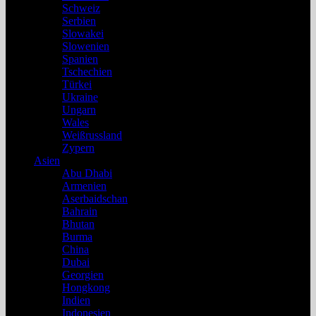
Schweiz
Serbien
Slowakei
Slowenien
Spanien
Tschechien
Türkei
Ukraine
Ungarn
Wales
Weißrussland
Zypern
Asien
Abu Dhabi
Armenien
Aserbaidschan
Bahrain
Bhutan
Burma
China
Dubai
Georgien
Hongkong
Indien
Indonesien