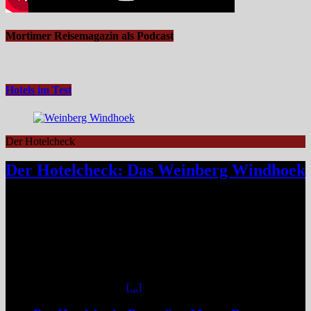
Mortimer Reisemagazin als Podcast
Hotels im Test
Der Hotelcheck
Der Hotelcheck: Das Weinberg Windhoek
Das Weinberg Windhoek in Namibia ist ein elegantes Boutique-
Hotel unweit des Zentrums von Windhoek. Das luxuriöse Boutique-
Hotel überzeugt mit Design, Kulinarik und nachhaltigem Konzept
und eignet sich ideal als Startpunkt für Namibia-Reisen. Nur wenige
Fahrminuten vom geschäftigen Zentrum Windhoeks entfernt, am
östlichen Stadtrand im Stadtteil Klein Windhoek gelegen, eröffnet
sich mit dem Weinberg Windhoek Gondwana Collection Namibia
eine bemerkenswert ruhige
[...]