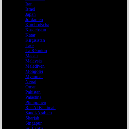
Iran
Israel
Japan
Jordanien
Kambodscha
Kasachstan
Katar
Kirgisistan
Laos
La Réunion
Macau
Malaysia
Malediven
Mongolei
Myanmar
Nepal
Oman
Pakistan
Palästina
Philippinen
Ras Al Khaimah
Saudi-Arabien
Sharjah
Singapur
Sri Lanka