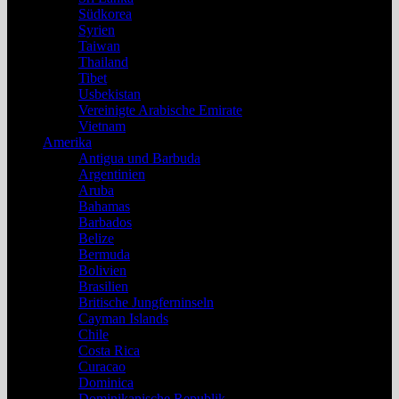
Südkorea
Syrien
Taiwan
Thailand
Tibet
Usbekistan
Vereinigte Arabische Emirate
Vietnam
Amerika
Antigua und Barbuda
Argentinien
Aruba
Bahamas
Barbados
Belize
Bermuda
Bolivien
Brasilien
Britische Jungferninseln
Cayman Islands
Chile
Costa Rica
Curacao
Dominica
Dominikanische Republik