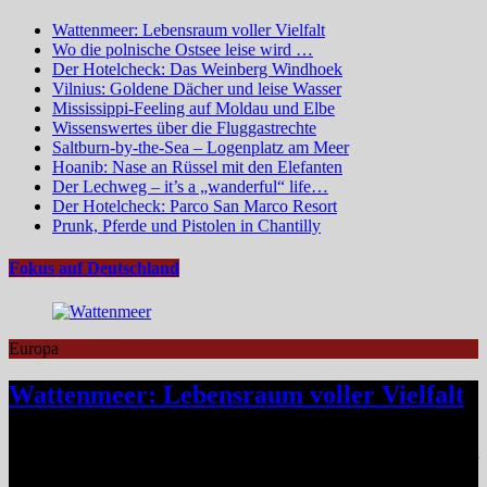
Wattenmeer: Lebensraum voller Vielfalt
Wo die polnische Ostsee leise wird …
Der Hotelcheck: Das Weinberg Windhoek
Vilnius: Goldene Dächer und leise Wasser
Mississippi-Feeling auf Moldau und Elbe
Wissenswertes über die Fluggastrechte
Saltburn-by-the-Sea – Logenplatz am Meer
Hoanib: Nase an Rüssel mit den Elefanten
Der Lechweg – it’s a „wanderful“ life…
Der Hotelcheck: Parco San Marco Resort
Prunk, Pferde und Pistolen in Chantilly
Fokus auf Deutschland
Europa
Wattenmeer: Lebensraum voller Vielfalt
Das Niedersächsische Wattenmeer blickt 2026 auf vier Jahrzehnte
Nationalparkgeschichte zurück – vier Jahrzehnte, in denen sich einer
der wertvollsten Naturlebensräume Europas sichtbar entfaltet hat.