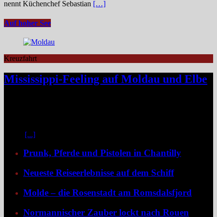
nennt Küchenchef Sebastian
[…]
Auf hoher See
Kreuzfahrt
Mississippi-Feeling auf Moldau und Elbe
Zwischen Prag und Dresden entfaltet sich eine Flussreise voller
Kontraste: historische Städte, stille Moldau-Passagen, barocke
Pracht und ein Schiff, das selbst zum Teil der Geschichte wird und
dank der Schaufelradtechnik für ein Mississippi-Feeling sorgt.
Kaum
[...]
Prunk, Pferde und Pistolen in Chantilly
Neueste Reiseerlebnisse auf dem Schiff
Molde – die Rosenstadt am Romsdalsfjord
Normannischer Zauber lockt nach Rouen