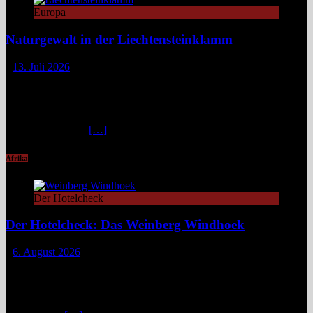
Europa
Naturgewalt in der Liechtensteinklamm
13. Juli 2026
Die Liechtensteinklamm im Salzburger Land erweist sich als ein
spektakuläres Naturwunder mit imposanten Felswänden, modernen
Stegen und faszinierenden Lichtspielen. Ideal für Wandernde und
Naturfans. Wer glaubt, in den österreichischen Alpen ließe sich
immer und überall
[…]
Afrika
Der Hotelcheck
Der Hotelcheck: Das Weinberg Windhoek
6. August 2026
Das Weinberg Windhoek in Namibia ist ein elegantes Boutique-
Hotel unweit des Zentrums von Windhoek. Das luxuriöse Boutique-
Hotel überzeugt mit Design, Kulinarik und nachhaltigem Konzept
und eignet sich ideal als Startpunkt für Namibia-Reisen. Nur wenige