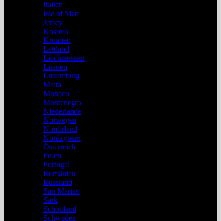
Italien
Isle of Man
Jersey
Kosovo
Kroatien
Lettland
Liechtenstein
Litauen
Luxemburg
Malta
Monaco
Montenegro
Niederlande
Norwegen
Nordirland
Nordzypern
Österreich
Polen
Portugal
Rumänien
Russland
San Marino
Sark
Schottland
Schweden