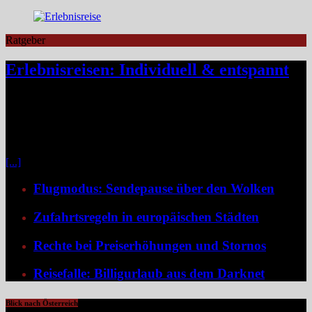
Ratgeber
Erlebnisreisen: Individuell & entspannt
Klassische Pauschalreisen haben für viele Reisende an Reiz
verloren, denn drei Wochen Inselurlaub mit All-inclusive wirken
inzwischen oft ähnlich vorhersehbar wie der tägliche Gang ins
Büro. Umso stärker wächst der Wunsch nach mehr Individualität,
etwa in Form von Erlebnisreisen. Ein wirkliches Erlebnis besteht
[...]
Flugmodus: Sendepause über den Wolken
Zufahrtsregeln in europäischen Städten
Rechte bei Preiserhöhungen und Stornos
Reisefalle: Billigurlaub aus dem Darknet
Blick nach Österreich