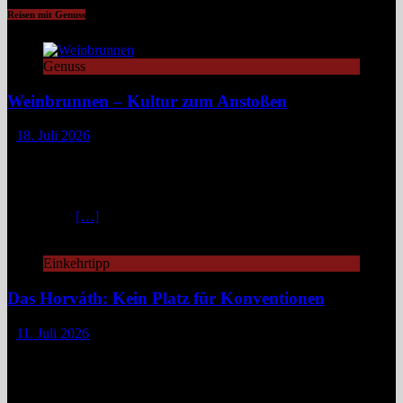
Reisen mit Genuss
Genuss
Weinbrunnen – Kultur zum Anstoßen
18. Juli 2026
Eine Tour zu Europas Weinbrunnen führt zu Pilgerwegen,
mittelalterlichen Dörfern und modernen Winzerinitiativen. Überall
dort, wo Wein unentgeltlich fließt, steckt eine Idee dahinter:
Gemeinschaft, Kultur und ein kleines Stück Magie. Europa ist reich
an Mythen,
[…]
Einkehrtipp
Das Horváth: Kein Platz für Konventionen
11. Juli 2026
„Fuck caviar, eat veggies!“ – so steht es auf der Website des
„Horváth“, damit man gleich weiß, woran man is(s)t.
Unkonventionell, unangepasst, innovativ geht es zu in diesem
Berliner Zwei-Sterne-Restaurant. „Emanzipierte Gemüseküche“