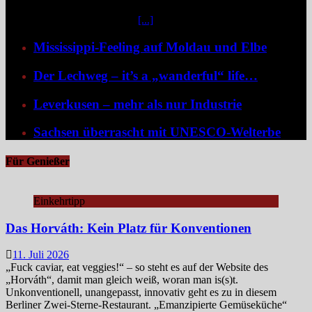
Mittendrin liegen die sieben Ostfriesischen Inseln, umgeben von
weiteren unbewohnten Inseln
[...]
Mississippi-Feeling auf Moldau und Elbe
Der Lechweg – it’s a „wanderful“ life…
Leverkusen – mehr als nur Industrie
Sachsen überrascht mit UNESCO-Welterbe
Für Genießer
Einkehrtipp
Das Horváth: Kein Platz für Konventionen
11. Juli 2026
„Fuck caviar, eat veggies!“ – so steht es auf der Website des
„Horváth“, damit man gleich weiß, woran man is(s)t.
Unkonventionell, unangepasst, innovativ geht es zu in diesem
Berliner Zwei-Sterne-Restaurant. „Emanzipierte Gemüseküche“