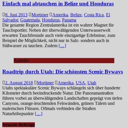
Einfach mal abtauchen in Belize und Honduras
8. Juni 2013
Mortimer
Amerika
,
Belize
,
Costa Rica
,
El
Salvador
,
Guatemala
,
Honduras
,
Panama
Die gesamte Region Zentralamerika ist ein wahrer Magnet für
Tauchsportler. Neben der überwältigenden Unterwasserwelt
erwarten Tauchfreunde auch viele einzigartige Erlebnisse, zum
Beispiel die Möglichkeit, nicht nur in Salz- sondern auch in
Süßwasser zu tauchen. Zudem
[…]
Amerika
Roadtrip durch Utah: Die schönsten Scenic Byways
2. August 2018
Mortimer
Amerika
,
USA
,
Utah
Utahs spektakuläre Scenic Byways schlängeln sich über hunderte
Kilometer durch beeindruckende Natur. Die Panoramastraßen
führen vorbei an überwältigenden Landschaften geprägt von tiefen
Canyons, orange-leuchtenden Felswänden, grünen Tälern und
malerischen Flüssen. Oftmals verbinden die Straßen
Naturhöhepunkte
[…]
Neueste Beiträge