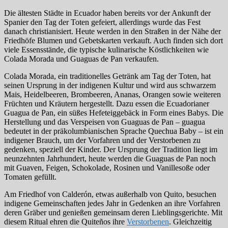
Die ältesten Städte in Ecuador haben bereits vor der Ankunft der
Spanier den Tag der Toten gefeiert, allerdings wurde das Fest
danach christianisiert. Heute werden in den Straßen in der Nähe der
Friedhöfe Blumen und Gebetskarten verkauft. Auch finden sich dort
viele Essensstände, die typische kulinarische Köstlichkeiten wie
Colada Morada und Guaguas de Pan verkaufen.
Colada Morada, ein traditionelles Getränk am Tag der Toten, hat
seinen Ursprung in der indigenen Kultur und wird aus schwarzem
Mais, Heidelbeeren, Brombeeren, Ananas, Orangen sowie weiteren
Früchten und Kräutern hergestellt. Dazu essen die Ecuadorianer
Guagua de Pan, ein süßes Hefeteiggebäck in Form eines Babys. Die
Herstellung und das Verspeisen von Guaguas de Pan – guagua
bedeutet in der präkolumbianischen Sprache Quechua Baby – ist ein
indigener Brauch, um der Vorfahren und der Verstorbenen zu
gedenken, speziell der Kinder. Der Ursprung der Tradition liegt im
neunzehnten Jahrhundert, heute werden die Guaguas de Pan noch
mit Guaven, Feigen, Schokolade, Rosinen und Vanillesoße oder
Tomaten gefüllt.
Am Friedhof von Calderón, etwas außerhalb von Quito, besuchen
indigene Gemeinschaften jedes Jahr in Gedenken an ihre Vorfahren
deren Gräber und genießen gemeinsam deren Lieblingsgerichte. Mit
diesem Ritual ehren die Quiteños ihre
Verstorbenen
. Gleichzeitig