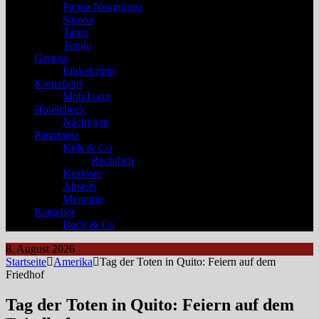
Papua Neuguinea
Samoa
Tahiti
Tonga
Genuss
Einkehrtipp
Kreuzfahrt
Mobil sein
Hotelcheck
Nächtigen
Panorama
Kids & Co
Rechtlich
Kurioses
Abseits
Meinung
Ratgeber
Buch & Co
8. August 2026
Startseite
Amerika
Tag der Toten in Quito: Feiern auf dem
Friedhof
Tag der Toten in Quito: Feiern auf dem