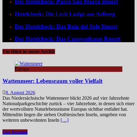
Der Hotelcheck: Parco San Marco Resort
Hotelcheck: Die Lech Lodge am Arlberg
Der Hotelcheck: Das Baia del Sole Resort
Der Hotelcheck: Das Capovaticano Resort
Ein Blick in unser Archiv
Europa
Wattenmeer: Lebensraum voller Vielfalt
8. August 2026
Das Niedersächsische Wattenmeer blickt 2026 auf vier Jahrzehnte
Nationalparkgeschichte zurück – vier Jahrzehnte, in denen sich einer
der wertvollsten Naturlebensräume Europas sichtbar entfaltet hat.
Mittendrin liegen die sieben Ostfriesischen Inseln, umgeben von
weiteren unbewohnten Inseln
[…]
Gut beraten