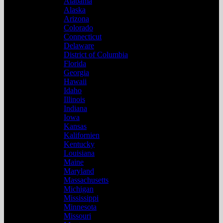
Alabama
Alaska
Arizona
Colorado
Connecticut
Delaware
District of Columbia
Florida
Georgia
Hawaii
Idaho
Illinois
Indiana
Iowa
Kansas
Kalifornien
Kentucky
Louisiana
Maine
Maryland
Massachusetts
Michigan
Mississippi
Minnesota
Missouri