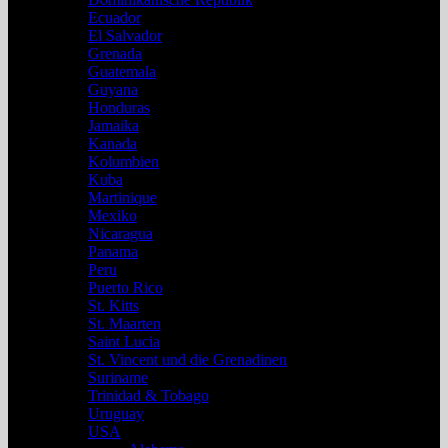
Ecuador
El Salvador
Grenada
Guatemala
Guyana
Honduras
Jamaika
Kanada
Kolumbien
Kuba
Martinique
Mexiko
Nicaragua
Panama
Peru
Puerto Rico
St. Kitts
St. Maarten
Saint Lucia
St. Vincent und die Grenadinen
Suriname
Trinidad & Tobago
Uruguay
USA