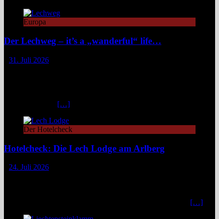
Europa
Der Lechweg – it’s a „wanderful“ life…
31. Juli 2026
Zwischen türkisblauem Bergsee und Königsschlössern erzählt der
Lechweg eine Geschichte von ungezähmter Natur, alpiner Kultur
und moderatem Weitwandern durch zwei Länder und drei
Regionen. Still und beinahe entrückt liegt der Formarinsee in den
Lechtaler Alpen.
[…]
Der Hotelcheck
Hotelcheck: Die Lech Lodge am Arlberg
24. Juli 2026
Die Lech Lodge am Arlberg in Österreich verbindet alpine
Zurückhaltung mit diskretem Luxus. Eleganz, großer Komfort und
ein individueller Service verwandeln den Aufenthalt in ein stilvolles,
privates Bergrefugium. In einer Zeit, in der viele Häuser mit
[…]