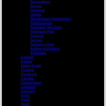
Brandenburg
Bremen
Hamburg
Hessen
Mecklenburg-Vorpommern
Niedersachsen
Nordrhein-Westfalen
Rheinland-Pfalz
Saarland
Sachsen
Sachsen-Anhalt
Schleswig-Holstein
Thüringen
England
Estland
Färöer-Inseln
Finnland
Frankreich
Gibraltar
Griechenland
Grönland
Guernsey
Herm
Irland
Island