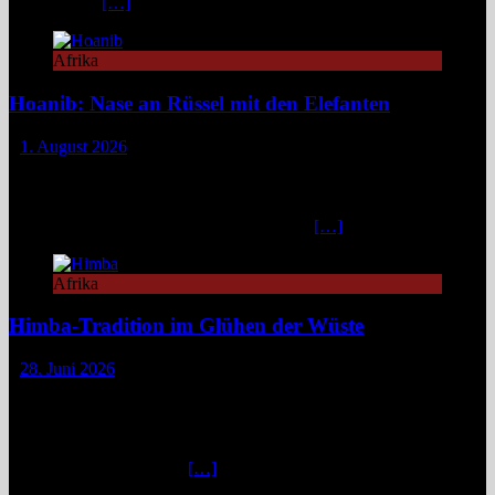
Fahrminuten
[…]
Afrika
Hoanib: Nase an Rüssel mit den Elefanten
1. August 2026
Das Hoanib Elephant Camp im Nordwesten Namibias steht für eine
neue Art des Reisens: exklusiv, datenbasiert und tief verbunden mit
einem der sensibelsten Ökosysteme Afrikas. Die Region Kunene im
Nordwesten von Namibia, lange unter dem
[…]
Afrika
Himba-Tradition im Glühen der Wüste
28. Juni 2026
Im Nordwesten Namibias, wo das ausgetrocknete Bett des Hoanib-
Flusses sich wie eine Lebensader durch eine der unwirtlichsten
Landschaften der Erde zieht, flimmert die Luft in der
unbarmherzigen Mittagshitze. Hier, zwischen schroffen Bergen und
staubigen Wüstenbänken
[…]