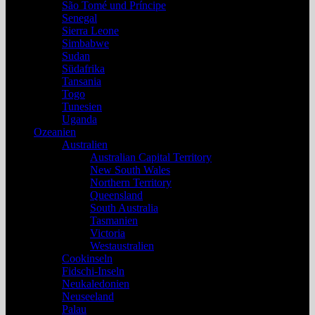
São Tomé und Príncipe
Senegal
Sierra Leone
Simbabwe
Sudan
Südafrika
Tansania
Togo
Tunesien
Uganda
Ozeanien
Australien
Australian Capital Territory
New South Wales
Northern Territory
Queensland
South Australia
Tasmanien
Victoria
Westaustralien
Cookinseln
Fidschi-Inseln
Neukaledonien
Neuseeland
Palau