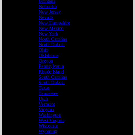
Montana
Nebraska
New Jersey
Nevada
New Hampshire
New Mexico
New York
North Carolina
North Dakota
Ohio
Oklahoma
Oregon
Pennsylvania
Rhode Island
South Carolina
South Dakota
Texas
Tennessee
Utah
Vermont
Virginia
Washington
West Virginia
Wisconsin
Wyoming