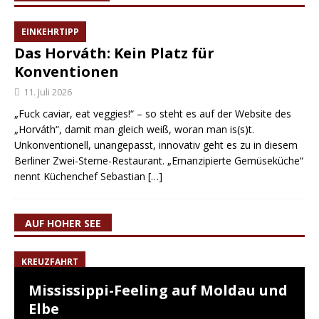
EINKEHRTIPP
Das Horváth: Kein Platz für
Konventionen
11. Juli 2026
„Fuck caviar, eat veggies!“ – so steht es auf der Website des
„Horváth“, damit man gleich weiß, woran man is(s)t.
Unkonventionell, unangepasst, innovativ geht es zu in diesem
Berliner Zwei-Sterne-Restaurant. „Emanzipierte Gemüseküche“
nennt Küchenchef Sebastian
[…]
AUF HOHER SEE
KREUZFAHRT
Mississippi-Feeling auf Moldau und
Elbe