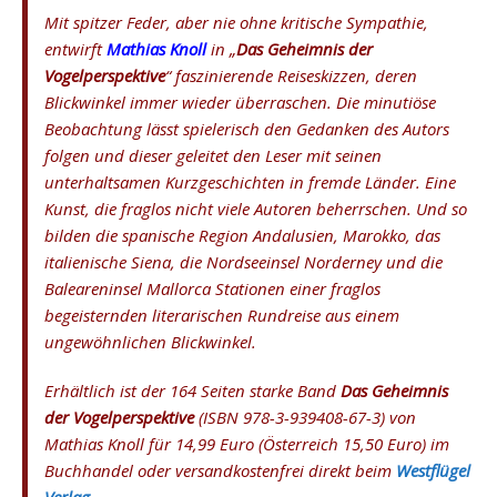
Mit spitzer Feder, aber nie ohne kritische Sympathie,
entwirft
Mathias Knoll
in „
Das Geheimnis der
Vogelperspektive
“ faszinierende Reiseskizzen, deren
Blickwinkel immer wieder überraschen. Die minutiöse
Beobachtung lässt spielerisch den Gedanken des Autors
folgen und dieser geleitet den Leser mit seinen
unterhaltsamen Kurzgeschichten in fremde Länder. Eine
Kunst, die fraglos nicht viele Autoren beherrschen. Und so
bilden die spanische Region Andalusien, Marokko, das
italienische Siena, die Nordseeinsel Norderney und die
Baleareninsel Mallorca Stationen einer fraglos
begeisternden literarischen Rundreise aus einem
ungewöhnlichen Blickwinkel.
Erhältlich ist der 164 Seiten starke Band
Das Geheimnis
der Vogelperspektive
(ISBN 978-3-939408-67-3) von
Mathias Knoll für 14,99 Euro (Österreich 15,50 Euro) im
Buchhandel oder versandkostenfrei direkt beim
Westflügel